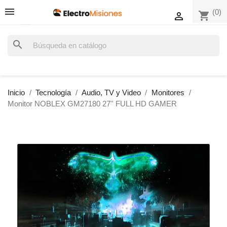
(0)
shopping_cart

search
Inicio
Tecnología
Audio, TV y Video
Monitores
Monitor NOBLEX GM27180 27'' FULL HD GAMER