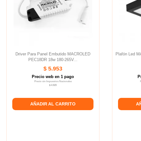
Driver Para Panel Embutido MACROLED
Plafón Led 
PEC18DR 18w 180-265V...
$ 5.953
Precio web en 1 pago
P
Precio sin Impuestos Nacionales
$ 4.920
AÑADIR AL CARRITO
A