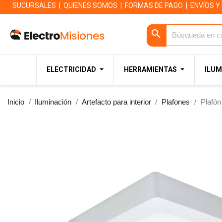
SUCURSALES
|
QUIENES SOMOS
|
FORMAS DE PAGO
|
ENVÍOS Y
search
ELECTRICIDAD
HERRAMIENTAS
ILUM
Inicio
Iluminación
Artefacto para interior
Plafones
Plafó