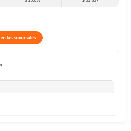
$ 15.637
$ 51.837
 en las sucursales
o