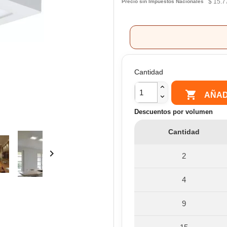
$ 15.7
Precio sin Impuestos Nacionales
Cantidad

AÑAD
Descuentos por volumen
Cantidad

2
4
9