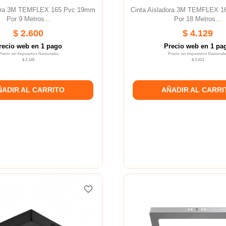
dora 3M TEMFLEX 165 Pvc 19mm
Cinta Aisladora 3M TEMFLEX 
Por 9 Metros...
Por 18 Metros...
$ 2.600
$ 4.129
recio web en 1 pago
Precio web en 1 pa
Precio sin Impuestos Nacionales
Precio sin Impuestos Nacionale
$ 2.149
$ 3.413
ÑADIR AL CARRITO
AÑADIR AL CARRI
favorite_border