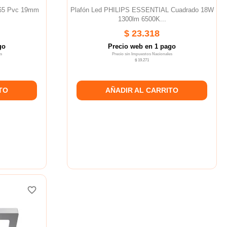
165 Pvc 19mm
Plafón Led PHILIPS ESSENTIAL Cuadrado 18W
1300lm 6500K...
$ 23.318
go
Precio web en 1 pago
s
Precio sin Impuestos Nacionales
$ 19.271
TO
AÑADIR AL CARRITO
favorite_border