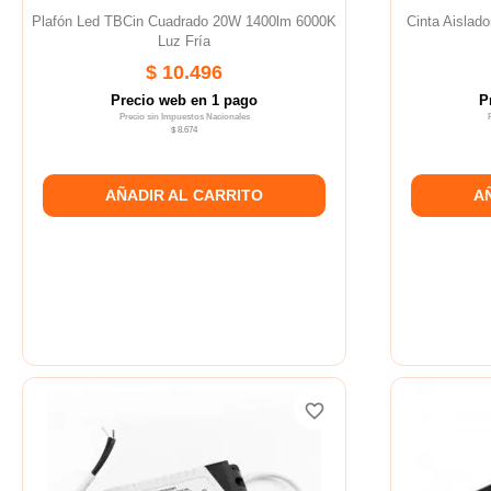
Plafón Led TBCin Cuadrado 20W 1400lm 6000K
Cinta Aisla
Luz Fría
$ 10.496
Precio web en 1 pago
P
Precio sin Impuestos Nacionales
$ 8.674
AÑADIR AL CARRITO
A
favorite_border