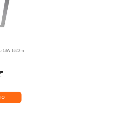
o 18W 1620lm
go
s
TO