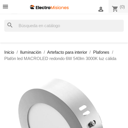
(0)
shopping_cart

search
Inicio
Iluminación
Artefacto para interior
Plafones
Plafón led MACROLED redondo 6W 540lm 3000K luz cálida