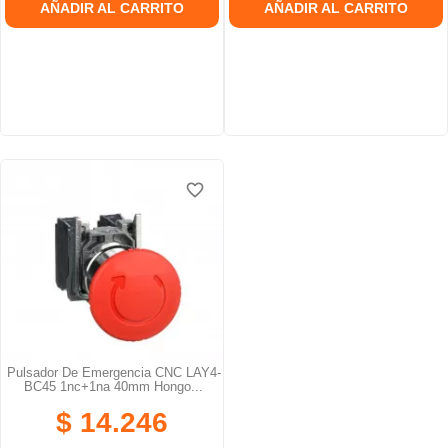
AÑADIR AL CARRITO
AÑADIR AL CARRITO
favorite_border
Pulsador De Emergencia CNC LAY4-
BC45 1nc+1na 40mm Hongo...
$ 14.246