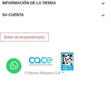
keyboard_arrow_down
INFORMACIÓN DE LA TIENDA

SU CUENTA
Botón de Arrepentimiento
.
.
© Electro Misiones S.A.™