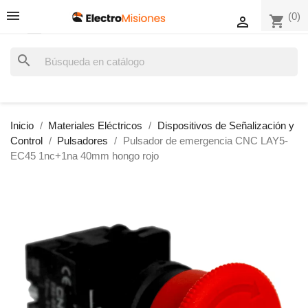
(0)
shopping_cart

search
Inicio
Materiales Eléctricos
Dispositivos de Señalización y
Control
Pulsadores
Pulsador de emergencia CNC LAY5-
EC45 1nc+1na 40mm hongo rojo