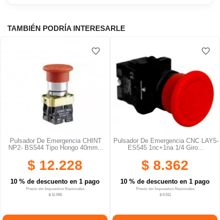
TAMBIÉN PODRÍA INTERESARLE
favorite_border
favorite_border
Pulsador De Emergencia CHINT
Pulsador De Emergencia CNC LAY5-
NP2- BS544 Tipo Hongo 40mm...
ES545 1nc+1na 1/4 Giro...
$ 12.228
$ 8.362
10 % de descuento en 1 pago
10 % de descuento en 1 pago
Precio sin Impuestos Nacionales
Precio sin Impuestos Nacionales
$ 11.066
$ 6.911