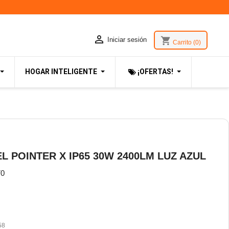

shopping_cart
Iniciar sesión
Carrito
(0)
HOGAR INTELIGENTE
¡OFERTAS!
 POINTER X IP65 30W 2400LM LUZ AZUL
70
58