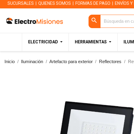
SUCURSALES
|
QUIENES SOMOS
|
FORMAS DE PAGO
|
ENVÍOS Y
search
ELECTRICIDAD
HERRAMIENTAS
ILUM
Inicio
Iluminación
Artefacto para exterior
Reflectores
Re