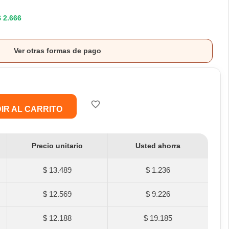
$ 2.666
Ver otras formas de pago
favorite_border
IR AL CARRITO
Precio unitario
Usted ahorra
$ 13.489
$ 1.236
$ 12.569
$ 9.226
$ 12.188
$ 19.185