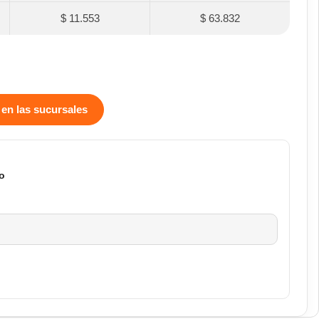
$ 11.553
$ 63.832
 en las sucursales
o