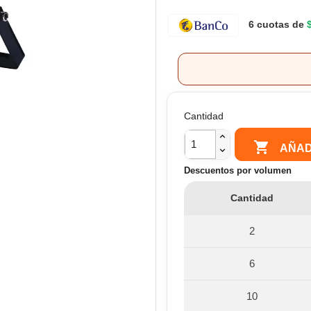
6 cuotas de
Cantidad

AÑAD
Descuentos por volumen
Cantidad
2
6
10