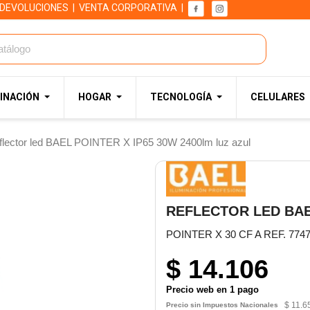
 DEVOLUCIONES
|
VENTA CORPORATIVA
|
INACIÓN
HOGAR
TECNOLOGÍA
CELULARES
flector led BAEL POINTER X IP65 30W 2400lm luz azul
REFLECTOR LED BAEL
POINTER X 30 CF A REF. 774
$ 14.106
Precio web en 1 pago
$ 11.6
Precio sin Impuestos Nacionales