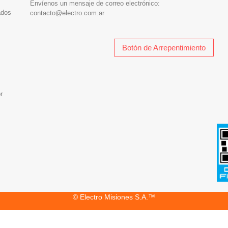
Envíenos un mensaje de correo electrónico:
ados
contacto@electro.com.ar
Botón de Arrepentimiento
r
© Electro Misiones S.A.™