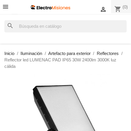
(0)
shopping_cart

search
Inicio
Iluminación
Artefacto para exterior
Reflectores
Reflector led LUMENAC PAD IP65 30W 2400lm 3000K luz
cálida