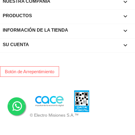

NUESTRA COMPAÑIA

PRODUCTOS
keyboard_arrow_down
INFORMACIÓN DE LA TIENDA

SU CUENTA
Botón de Arrepentimiento
.
.
© Electro Misiones S.A.™