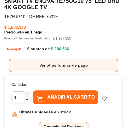
SMART TV ENOVA TE75UG10 75' LED UHD
4K GOOGLE TV
TE75UG10-TDF REF. 75319
$ 1.582.136
Precio web en 1 pago
$ 1.307.550
Precio sin Impuestos Nacionales
9 cuotas de
$ 206.566
Ver otras formas de pago
Cantidad
AÑADIR AL CARRITO

favorite_border
Últimas unidades en stock

Garantia del Producto