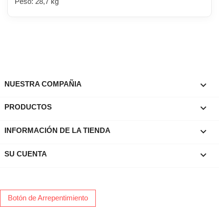
Peso: 28,7 kg

NUESTRA COMPAÑIA

PRODUCTOS
keyboard_arrow_down
INFORMACIÓN DE LA TIENDA

SU CUENTA
Botón de Arrepentimiento