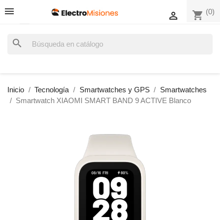
(0)
shopping_cart

search
Inicio
Tecnología
Smartwatches y GPS
Smartwatches
Smartwatch XIAOMI SMART BAND 9 ACTIVE Blanco