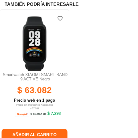
TAMBIÉN PODRÍA INTERESARLE
favorite_border
Smartwatch XIAOMI SMART BAND
9 ACTIVE Negro
$ 63.082
Precio web en 1 pago
Precio sin Impuestos Nacionales
$ 57.088
$ 7.298
9 cuotas de
AÑADIR AL CARRITO