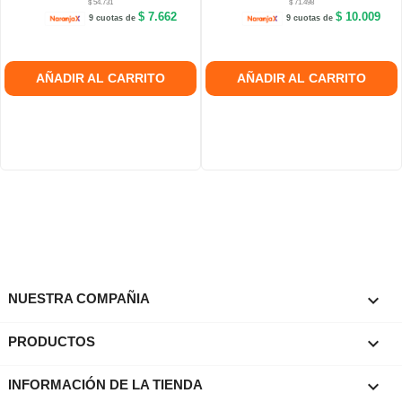
$ 54.731
$ 71.498
$ 7.662
$ 10.009
9 cuotas de
9 cuotas de
AÑADIR AL CARRITO
AÑADIR AL CARRITO

NUESTRA COMPAÑIA

PRODUCTOS
keyboard_arrow_down
INFORMACIÓN DE LA TIENDA