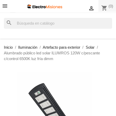
(0)
shopping_cart

search
Inicio
Iluminación
Artefacto para exterior
Solar
Alumbrado público led solar ILUMROS 120W c/pescante
c/control 6500K luz fría dimm