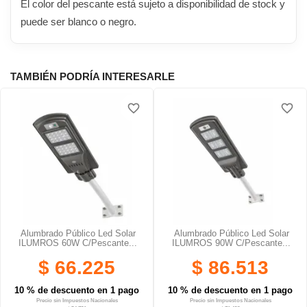
El color del pescante está sujeto a disponibilidad de stock y
puede ser blanco o negro.
TAMBIÉN PODRÍA INTERESARLE
favorite_border
favorite_border
Alumbrado Público Led Solar
Alumbrado Público Led Solar
ILUMROS 60W C/pescante...
ILUMROS 90W C/pescante...
$ 66.225
$ 86.513
10 % de descuento en 1 pago
10 % de descuento en 1 pago
Precio sin Impuestos Nacionales
Precio sin Impuestos Nacionales