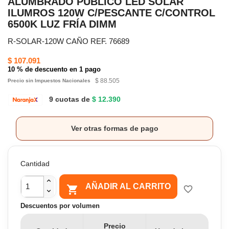
ALUMBRADO PÚBLICO LED SOLAR
ILUMROS 120W C/PESCANTE C/CONTROL
6500K LUZ FRÍA DIMM
R-SOLAR-120W CAÑO REF. 76689
$ 107.091
10 % de descuento en 1 pago
$ 88.505
Precio sin Impuestos Nacionales
9 cuotas de
$ 12.390
Ver otras formas de pago
Cantidad
AÑADIR AL CARRITO

favorite_border
Descuentos por volumen
Precio