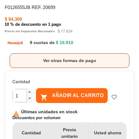
F0126555JB REF. 20699
$ 94.300
10 % de descuento en 1 pago
$ 77.934
Precio sin Impuestos Nacionales
9 cuotas de
$ 10.910
Ver otras formas de pago
Cantidad
AÑADIR AL CARRITO

favorite_border
Últimas unidades en stock

Descuentos por volumen
Precio
Cantidad
Usted ahorra
unitario