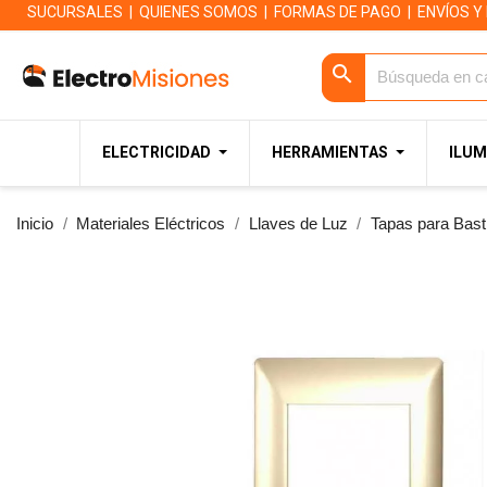
SUCURSALES
|
QUIENES SOMOS
|
FORMAS DE PAGO
|
ENVÍOS Y
search
ELECTRICIDAD
HERRAMIENTAS
ILUM
Inicio
Materiales Eléctricos
Llaves de Luz
Tapas para Bast