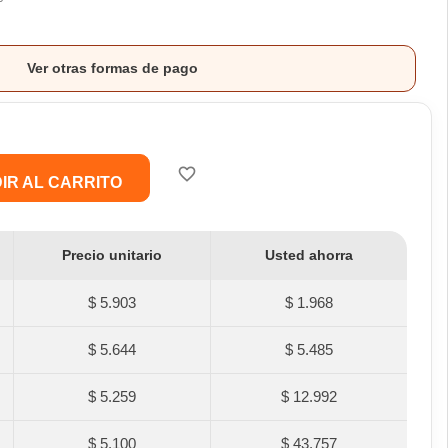
Ver otras formas de pago
favorite_border
IR AL CARRITO
Precio unitario
Usted ahorra
$ 5.903
$ 1.968
$ 5.644
$ 5.485
$ 5.259
$ 12.992
$ 5.100
$ 43.757