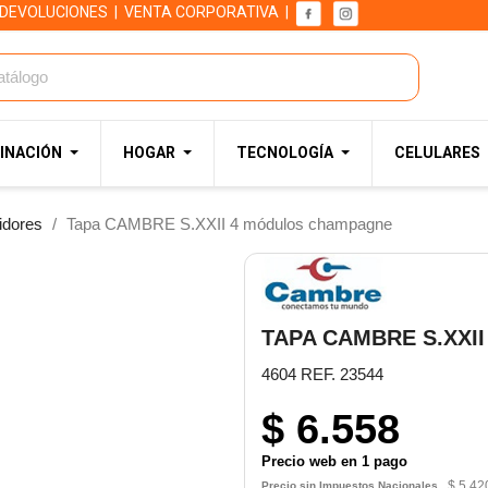
 DEVOLUCIONES
|
VENTA CORPORATIVA
|
INACIÓN
HOGAR
TECNOLOGÍA
CELULARES
idores
Tapa CAMBRE S.XXII 4 módulos champagne
TAPA CAMBRE S.XXI
4604 REF. 23544
$ 6.558
Precio web en 1 pago
$ 5.42
Precio sin Impuestos Nacionales