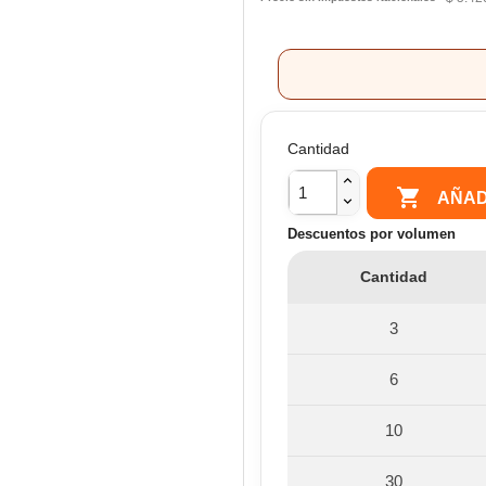
Cantidad

AÑAD
Descuentos por volumen
Cantidad
3
6
10
30