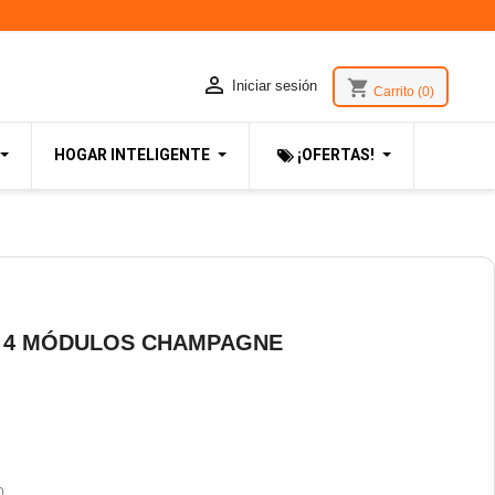

shopping_cart
Iniciar sesión
Carrito
(0)
HOGAR INTELIGENTE
¡OFERTAS!
I 4 MÓDULOS CHAMPAGNE
0