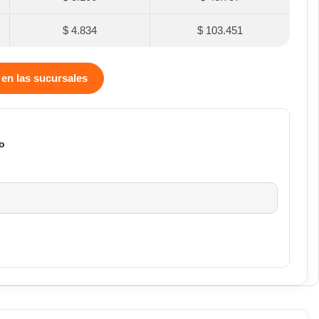
$ 4.834
$ 103.451
 en las sucursales
o