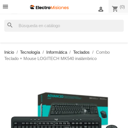
(0)
shopping_cart

search
Inicio
Tecnología
Informática
Teclados
Combo
Teclado + Mouse LOGITECH MK540 inalámbrico