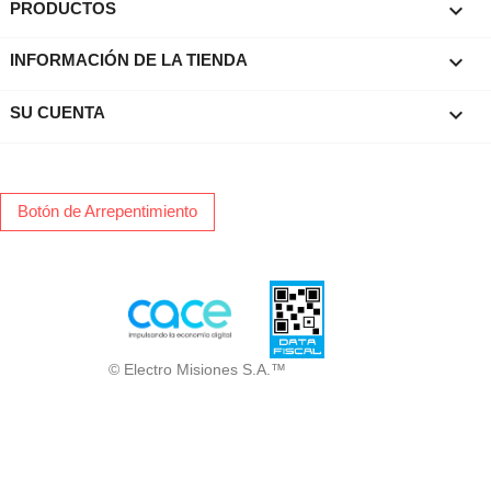

PRODUCTOS
keyboard_arrow_down
INFORMACIÓN DE LA TIENDA

SU CUENTA
Botón de Arrepentimiento
© Electro Misiones S.A.™