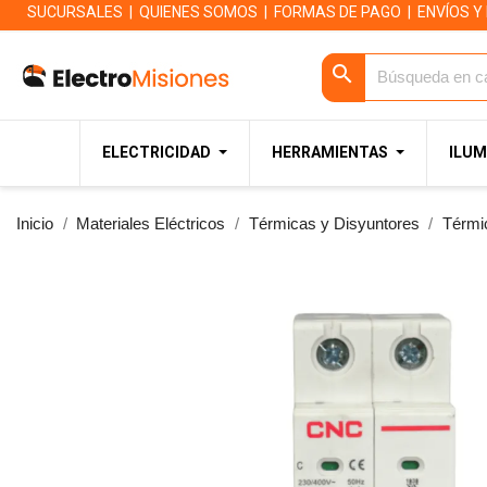
SUCURSALES
|
QUIENES SOMOS
|
FORMAS DE PAGO
|
ENVÍOS Y
search
ELECTRICIDAD
HERRAMIENTAS
ILUM
Inicio
Materiales Eléctricos
Térmicas y Disyuntores
Térmi