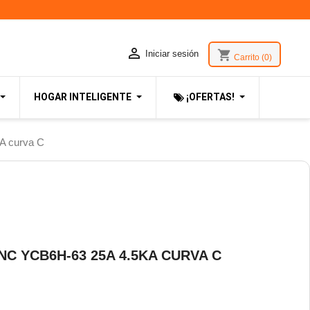

shopping_cart
Iniciar sesión
Carrito
(0)
HOGAR INTELIGENTE
¡OFERTAS!
A curva C
C YCB6H-63 25A 4.5KA CURVA C