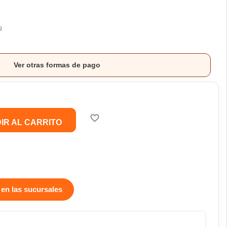
9
Ver otras formas de pago
favorite_border
IR AL CARRITO
 en las sucursales