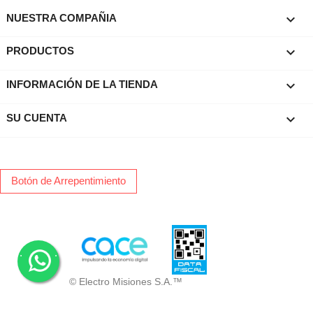

NUESTRA COMPAÑIA

PRODUCTOS
keyboard_arrow_down
INFORMACIÓN DE LA TIENDA

SU CUENTA
Botón de Arrepentimiento
.
.
© Electro Misiones S.A.™