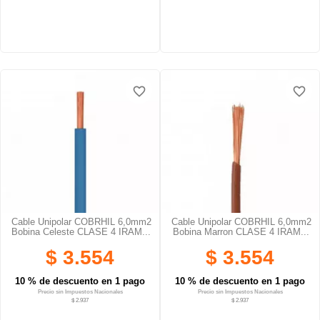
favorite_border
favorite_border
Cable Unipolar COBRHIL 6,0mm2
Cable Unipolar COBRHIL 6,0mm2
Bobina Celeste CLASE 4 IRAM...
Bobina Marron CLASE 4 IRAM...
$ 3.554
$ 3.554
10 % de descuento en 1 pago
10 % de descuento en 1 pago
Precio sin Impuestos Nacionales
Precio sin Impuestos Nacionales
$ 2.937
$ 2.937