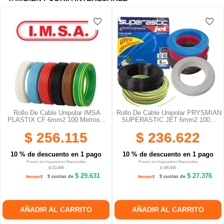
favorite_border
favorite_border
Rollo De Cable Unipolar IMSA
Rollo De Cable Unipolar PRYSMIAN
PLASTIX CF 6mm2 100 Metros...
SUPERASTIC JET 6mm2 100...
$ 256.115
$ 236.622
10 % de descuento en 1 pago
10 % de descuento en 1 pago
Precio sin Impuestos Nacionales
Precio sin Impuestos Nacionales
$ 211.665
$ 195.555
$ 29.631
$ 27.376
9 cuotas de
9 cuotas de
AÑADIR AL CARRITO
AÑADIR AL CARRITO