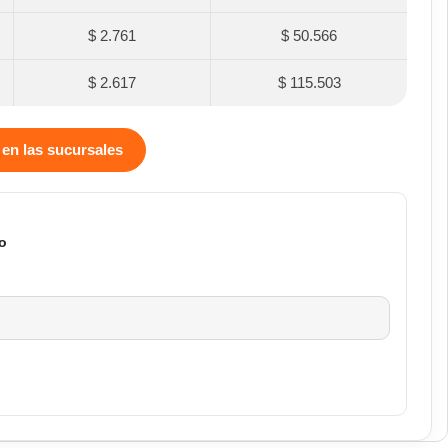
$ 2.761
$ 50.566
$ 2.617
$ 115.503
 en las sucursales
o