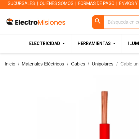
SUCURSALES
|
QUIENES SOMOS
|
FORMAS DE PAGO
|
ENVÍOS Y
search
ELECTRICIDAD
HERRAMIENTAS
ILUM
Inicio
Materiales Eléctricos
Cables
Unipolares
Cable un