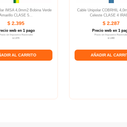
olar IMSA 4,0mm2 Bobina Verde
Cable Unipolar COBRHIL 4,0
Amarillo CLASE 5...
Celeste CLASE 4 IRAM
$ 2.395
$ 2.287
recio web en 1 pago
Precio web en 1 pa
Precio sin Impuestos Nacionales
Precio sin Impuestos Nacionale
$ 1.979
$ 1.890
ÑADIR AL CARRITO
AÑADIR AL CARRI