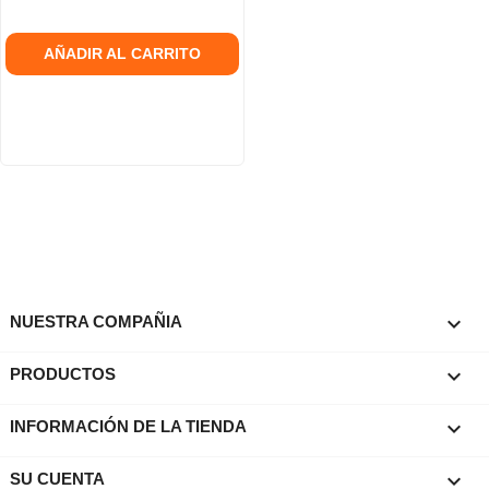
AÑADIR AL CARRITO

NUESTRA COMPAÑIA

PRODUCTOS
keyboard_arrow_down
INFORMACIÓN DE LA TIENDA

SU CUENTA