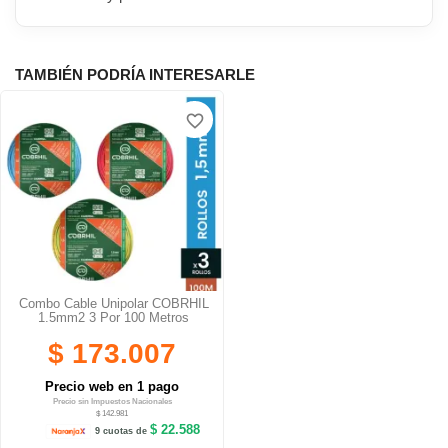
TAMBIÉN PODRÍA INTERESARLE
favorite_border
Combo Cable Unipolar COBRHIL
1.5mm2 3 Por 100 Metros
$ 173.007
Precio web en 1 pago
Precio sin Impuestos Nacionales
$ 142.981
$ 22.588
9 cuotas de