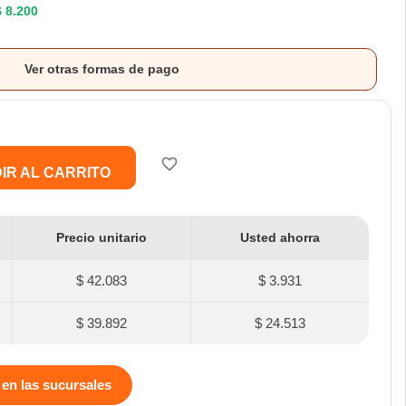
$ 8.200
Ver otras formas de pago
favorite_border
IR AL CARRITO
Precio unitario
Usted ahorra
$ 42.083
$ 3.931
$ 39.892
$ 24.513
 en las sucursales