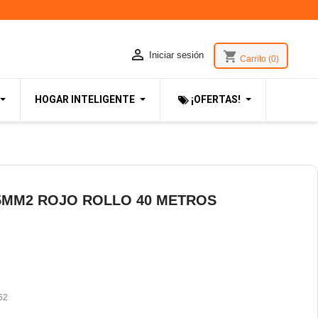

shopping_cart
Iniciar sesión
Carrito
(0)
HOGAR INTELIGENTE
¡OFERTAS!
5MM2 ROJO ROLLO 40 METROS
62