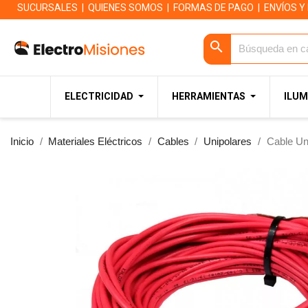
SUCURSALES
|
QUIENES SOMOS
|
FORMAS DE PAGO
|
ENVÍOS Y
search
ELECTRICIDAD
HERRAMIENTAS
ILUM
Inicio
Materiales Eléctricos
Cables
Unipolares
Cable Un