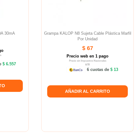
40A 30mA
Grampa KALOP N8 Sujeta Cable Plástica Marfil
Por Unidad
$ 67
go
s
Precio web en 1 pago
Precio sin Impuestos Nacionales
de
$ 6.557
$ 55
6 cuotas de
$ 13
TO
AÑADIR AL CARRITO