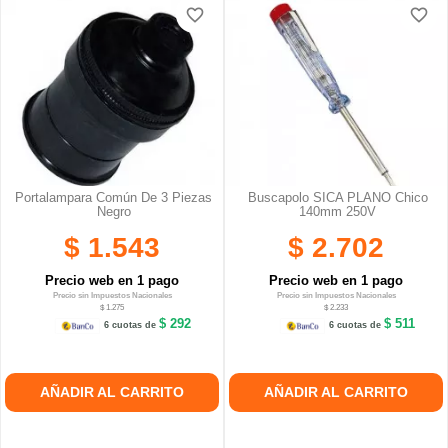
favorite_border
favorite_border
Portalampara Común De 3 Piezas
Buscapolo SICA PLANO Chico
Negro
140mm 250V
$ 1.543
$ 2.702
Precio web en 1 pago
Precio web en 1 pago
Precio sin Impuestos Nacionales
Precio sin Impuestos Nacionales
$ 1.275
$ 2.233
$ 292
$ 511
6 cuotas de
6 cuotas de
AÑADIR AL CARRITO
AÑADIR AL CARRITO