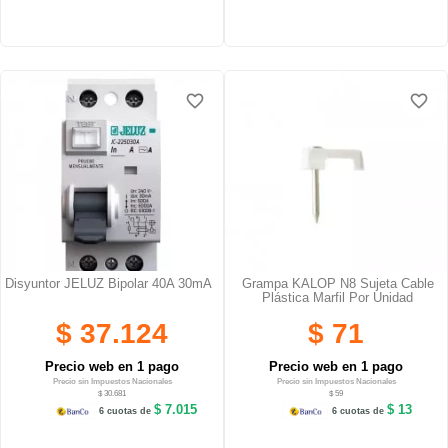
favorite_border
favorite_border
Disyuntor JELUZ Bipolar 40A 30mA
Grampa KALOP N8 Sujeta Cable
Plástica Marfil Por Unidad
$ 37.124
$ 71
Precio web en 1 pago
Precio web en 1 pago
Precio sin Impuestos Nacionales
Precio sin Impuestos Nacionales
$ 30.681
$ 59
$ 7.015
$ 13
6 cuotas de
6 cuotas de