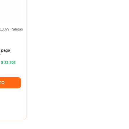
 130W Paletas
1 pago
s
e
$ 23.202
TO