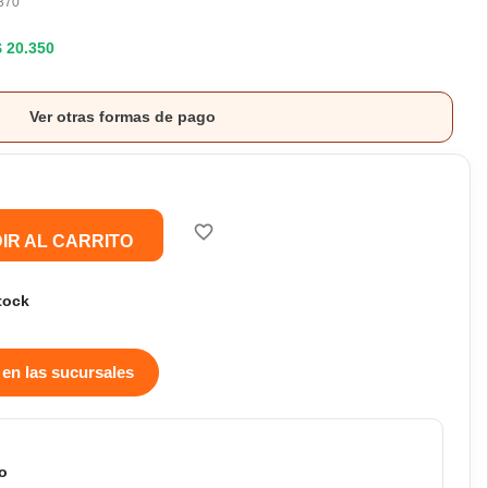
370
$ 20.350
Ver otras formas de pago
favorite_border
IR AL CARRITO
tock
 en las sucursales
o