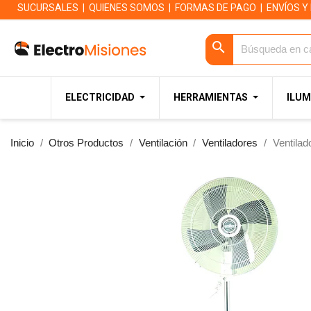
SUCURSALES
|
QUIENES SOMOS
|
FORMAS DE PAGO
|
ENVÍOS Y
search
ELECTRICIDAD
HERRAMIENTAS
ILUM
Inicio
Otros Productos
Ventilación
Ventiladores
Ventilad