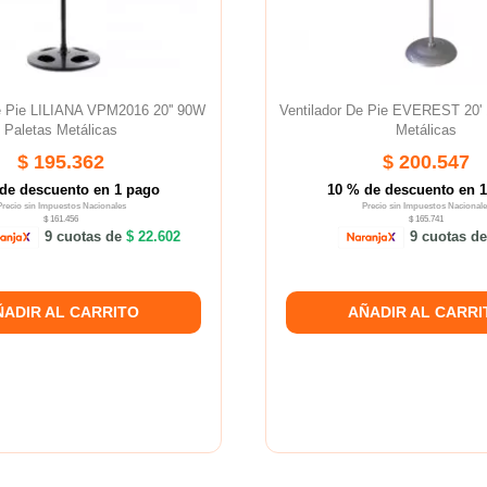
e Pie LILIANA VPM2016 20'' 90W
Ventilador De Pie EVEREST 20'
Paletas Metálicas
Metálicas
$ 195.362
$ 200.547
de descuento en 1 pago
10 % de descuento en 
Precio sin Impuestos Nacionales
Precio sin Impuestos Nacionale
$ 161.456
$ 165.741
9 cuotas de
$ 22.602
9 cuotas d
ÑADIR AL CARRITO
AÑADIR AL CARRI