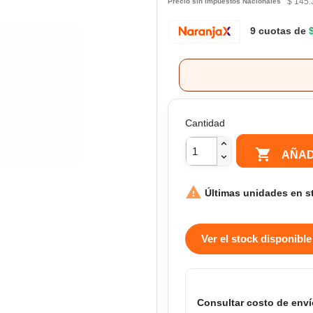
$ 145.
Precio sin Impuestos Nacionales
9 cuotas de
Cantidad

AÑAD

Últimas unidades en s
Ver el stock disponible
Consultar costo de enví