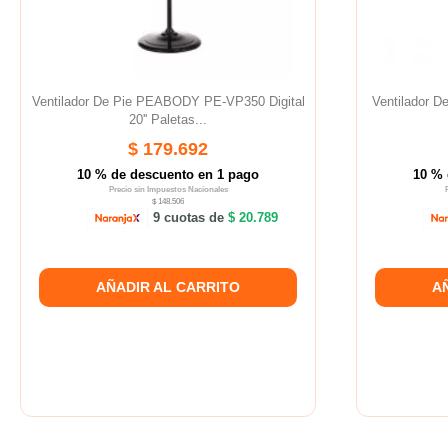
Ventilador De Pie PEABODY PE-VP350 Digital
Ventilador D
20'' Paletas...
$ 179.692
10 % de descuento en 1 pago
10 % 
Precio sin Impuestos Nacionales
$ 148.506
9 cuotas de
$ 20.789
AÑADIR AL CARRITO
A