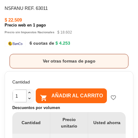
NSFANU REF. 63011
$ 22.509
Precio web en 1 pago
$ 18.602
Precio sin Impuestos Nacionales
6 cuotas de
$ 4.253
Ver otras formas de pago
Cantidad
AÑADIR AL CARRITO

favorite_border
Descuentos por volumen
Precio
Cantidad
Usted ahorra
unitario