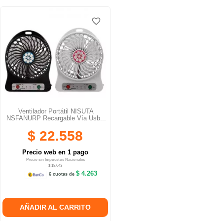
favorite_border
Ventilador Portátil NISUTA
NSFANURP Recargable Vía Usb...
$ 22.558
Precio web en 1 pago
Precio sin Impuestos Nacionales
$ 18.643
$ 4.263
6 cuotas de
AÑADIR AL CARRITO