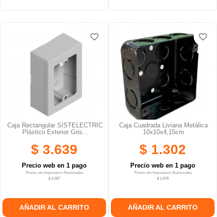
favorite_border
favorite_border
favorite_border
favorite_border
Caja Rectangular SISTELECTRIC
Caja Cuadrada Liviana Metálica
Plástico Exterior Gris...
10x10x4,15cm
$ 3.639
$ 1.302
Precio web en 1 pago
Precio web en 1 pago
Precio sin Impuestos Nacionales
Precio sin Impuestos Nacionales
$ 3.007
$ 1.076
AÑADIR AL CARRITO
AÑADIR AL CARRITO