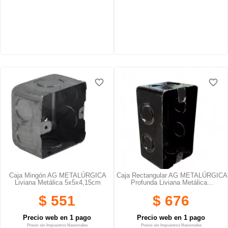
favorite_border
favorite_border
favorite_border
favorite_border
Caja Mingón AG METALÚRGICA
Caja Rectangular AG METALÚRGICA
Liviana Metálica 5x5x4,15cm
Profunda Liviana Metálica...
$ 551
$ 676
Precio web en 1 pago
Precio web en 1 pago
Precio sin Impuestos Nacionales
Precio sin Impuestos Nacionales