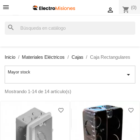
(0)
shopping_cart

search
Inicio
Materiales Eléctricos
Cajas
Caja Rectangulares
Mayor stock

Mostrando 1-14 de 14 artículo(s)
favorite_border
favorite_border
favorite_border
favorite_border