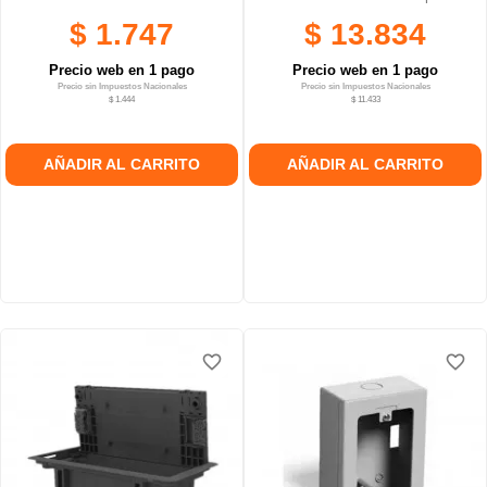
$ 1.747
$ 13.834
Precio web en 1 pago
Precio web en 1 pago
Precio sin Impuestos Nacionales
Precio sin Impuestos Nacionales
$ 1.444
$ 11.433
AÑADIR AL CARRITO
AÑADIR AL CARRITO
favorite_border
favorite_border
favorite_border
favorite_border