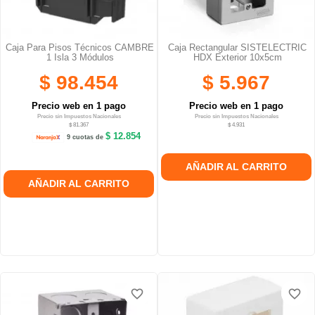
Caja Para Pisos Técnicos CAMBRE
Caja Rectangular SISTELECTRIC
1 Isla 3 Módulos
HDX Exterior 10x5cm
$ 98.454
$ 5.967
Precio web en 1 pago
Precio web en 1 pago
Precio sin Impuestos Nacionales
Precio sin Impuestos Nacionales
$ 81.367
$ 4.931
$ 12.854
9 cuotas de
AÑADIR AL CARRITO
AÑADIR AL CARRITO
favorite_border
favorite_border
favorite_border
favorite_border