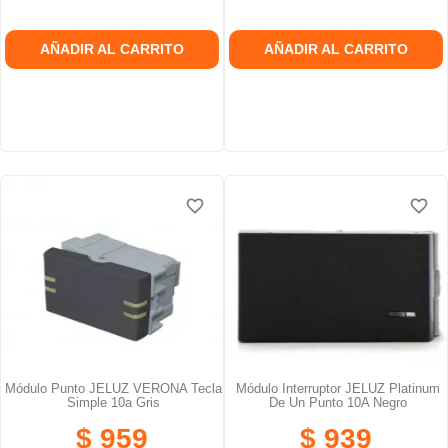
AÑADIR AL CARRITO
AÑADIR AL CARRITO
favorite_border
favorite_border
favorite_border
favorite_border
Módulo Punto JELUZ VERONA Tecla
Módulo Interruptor JELUZ Platinum
Simple 10a Gris
De Un Punto 10A Negro
$ 959
$ 939