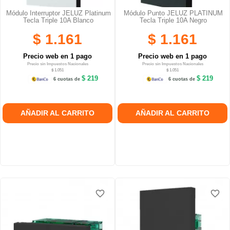
Módulo Interruptor JELUZ Platinum
Módulo Punto JELUZ PLATINUM
Tecla Triple 10A Blanco
Tecla Triple 10A Negro
$ 1.161
$ 1.161
Precio web en 1 pago
Precio web en 1 pago
Precio sin Impuestos Nacionales
Precio sin Impuestos Nacionales
$ 1.051
$ 1.051
$ 219
$ 219
6 cuotas de
6 cuotas de
AÑADIR AL CARRITO
AÑADIR AL CARRITO
favorite_border
favorite_border
favorite_border
favorite_border