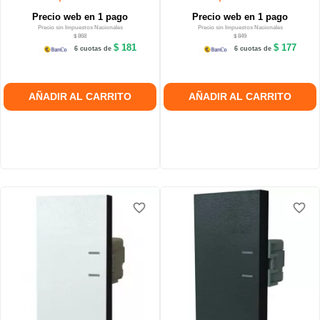
Precio web en 1 pago
Precio web en 1 pago
Precio sin Impuestos Nacionales
Precio sin Impuestos Nacionales
$ 868
$ 849
$ 181
$ 177
6 cuotas de
6 cuotas de
AÑADIR AL CARRITO
AÑADIR AL CARRITO
favorite_border
favorite_border
favorite_border
favorite_border