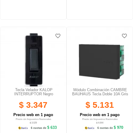
favorite_border
favorite_border
favorite_border
favorite_border
Tecla Velador KALOP
Módulo Combinación CAMBRE
INTERRUPTOR Negro
BAUHAUS Tecla Doble 10A Gris
$ 3.347
$ 5.131
Precio web en 1 pago
Precio web en 1 pago
Precio sin Impuestos Nacionales
Precio sin Impuestos Nacionales
$ 3.029
$ 4.644
$ 633
$ 970
6 cuotas de
6 cuotas de