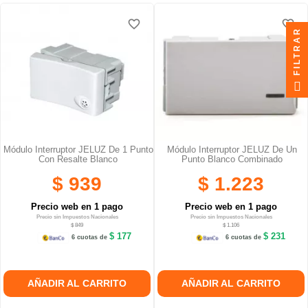
favorite_border
favorite_border
favorite_border
favorite_border
FILTRAR
Módulo Interruptor JELUZ De 1 Punto
Módulo Interruptor JELUZ De Un
Con Resalte Blanco
Punto Blanco Combinado
$ 939
$ 1.223
Precio web en 1 pago
Precio web en 1 pago
Precio sin Impuestos Nacionales
Precio sin Impuestos Nacionales
$ 849
$ 1.106
$ 177
$ 231
6 cuotas de
6 cuotas de
AÑADIR AL CARRITO
AÑADIR AL CARRITO