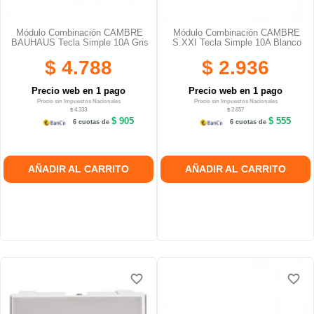
Módulo Combinación CAMBRE
Módulo Combinación CAMBRE
BAUHAUS Tecla Simple 10A Gris
S.XXI Tecla Simple 10A Blanco
$ 4.788
$ 2.936
Precio web en 1 pago
Precio web en 1 pago
Precio sin Impuestos Nacionales
Precio sin Impuestos Nacionales
$ 4.333
$ 2.657
$ 905
$ 555
6 cuotas de
6 cuotas de
AÑADIR AL CARRITO
AÑADIR AL CARRITO
favorite_border
favorite_border
favorite_border
favorite_border