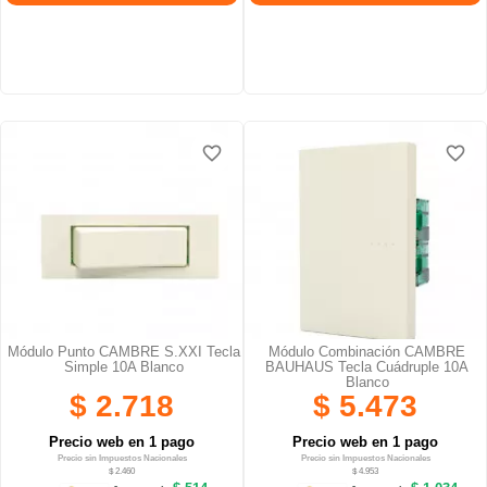
favorite_border
favorite_border
favorite_border
favorite_border
Módulo Punto CAMBRE S.XXI Tecla
Módulo Combinación CAMBRE
Simple 10A Blanco
BAUHAUS Tecla Cuádruple 10A
Blanco
$ 2.718
$ 5.473
Precio web en 1 pago
Precio web en 1 pago
Precio sin Impuestos Nacionales
Precio sin Impuestos Nacionales
$ 2.460
$ 4.953