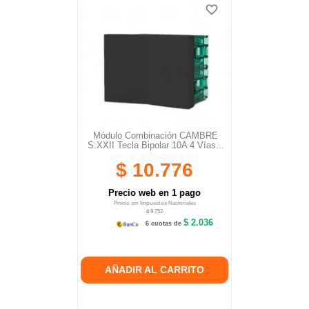
favorite_border
favorite_border
Módulo Combinación CAMBRE
S.XXII Tecla Bipolar 10A 4 Vías...
$ 10.776
Precio web en 1 pago
Precio sin Impuestos Nacionales
$ 9.752
$ 2.036
6 cuotas de
AÑADIR AL CARRITO