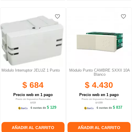
favorite_border
favorite_border
favorite_border
favorite_border
Módulo Interruptor JELUZ 1 Punto
Módulo Punto CAMBRE SXXII 10A
Blanco
$ 684
$ 4.430
Precio web en 1 pago
Precio web en 1 pago
Precio sin Impuestos Nacionales
Precio sin Impuestos Nacionales
$ 619
$ 4.009
$ 129
$ 837
6 cuotas de
6 cuotas de
AÑADIR AL CARRITO
AÑADIR AL CARRITO