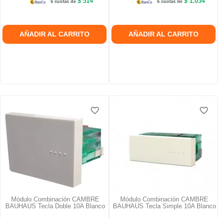
$ 514
$ 1.034
6 cuotas de
6 cuotas de
AÑADIR AL CARRITO
AÑADIR AL CARRITO
favorite_border
favorite_border
favorite_border
favorite_border
Módulo Combinación CAMBRE
Módulo Combinación CAMBRE
BAUHAUS Tecla Doble 10A Blanco
BAUHAUS Tecla Simple 10A Blanco