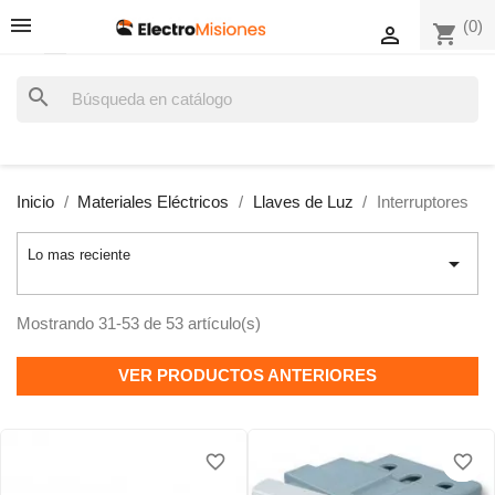
(0)
shopping_cart

search
Inicio
Materiales Eléctricos
Llaves de Luz
Interruptores
Lo mas reciente

Mostrando 31-53 de 53 artículo(s)
VER PRODUCTOS ANTERIORES
favorite_border
favorite_border
favorite_border
favorite_border