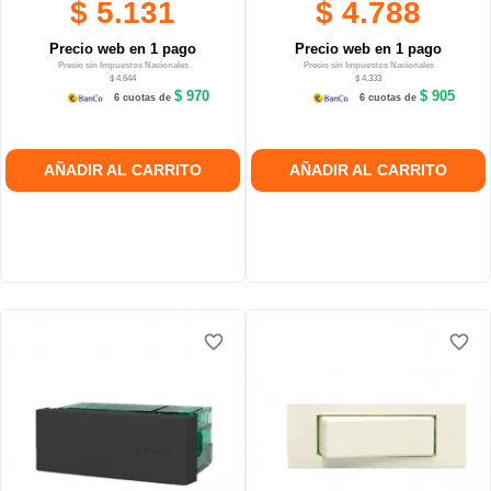
$ 5.131
$ 4.788
Precio web en 1 pago
Precio web en 1 pago
Precio sin Impuestos Nacionales
Precio sin Impuestos Nacionales
$ 4.644
$ 4.333
$ 970
$ 905
6 cuotas de
6 cuotas de
AÑADIR AL CARRITO
AÑADIR AL CARRITO
favorite_border
favorite_border
favorite_border
favorite_border