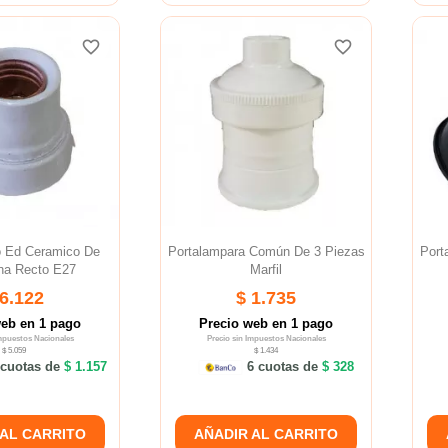
favorite_border
favorite_border
favorite_border
favorite_border
favorite_border
favorite_border
o Ed Ceramico De
Portalampara Común De 3 Piezas
Port
na Recto E27
Marfil
 6.122
$ 1.735
web en 1 pago
Precio web en 1 pago
Impuestos Nacionales
Precio sin Impuestos Nacionales
$ 5.059
$ 1.434
cuotas de
$ 1.157
6 cuotas de
$ 328
 AL CARRITO
AÑADIR AL CARRITO