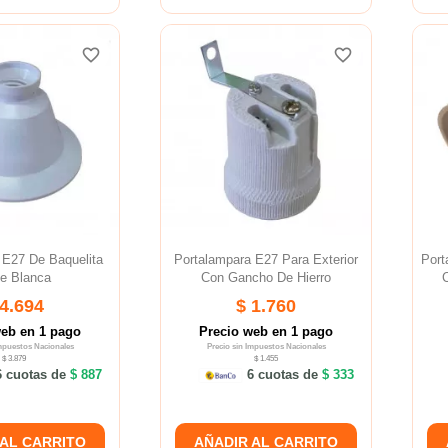
favorite_border
favorite_border
favorite_border
favorite_border
favorite_border
favorite_border
 E27 De Baquelita
Portalampara E27 Para Exterior
Port
e Blanca
Con Gancho De Hierro
C
 4.694
$ 1.760
web en 1 pago
Precio web en 1 pago
Impuestos Nacionales
Precio sin Impuestos Nacionales
$ 3.879
$ 1.455
 cuotas de
$ 887
6 cuotas de
$ 333
 AL CARRITO
AÑADIR AL CARRITO