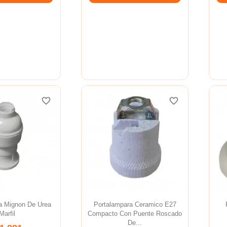
favorite_border
favorite_border
favorite_border
favorite_border
favorite_border
favorite_border
a Mignon De Urea
Portalampara Ceramico E27
Marfil
Compacto Con Puente Roscado
De...