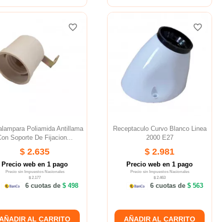
favorite_border
favorite_border
favorite_border
favorite_border
favorite_border
favorite_border
alampara Poliamida Antillama
Receptaculo Curvo Blanco Linea
on Soporte De Fijacion...
2000 E27
$ 2.635
$ 2.981
Precio web en 1 pago
Precio web en 1 pago
Precio sin Impuestos Nacionales
Precio sin Impuestos Nacionales
$ 2.177
$ 2.463
6 cuotas de
$ 498
6 cuotas de
$ 563
AÑADIR AL CARRITO
AÑADIR AL CARRITO