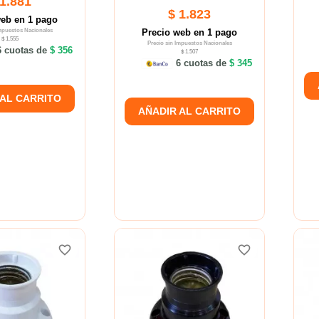
 1.881
$ 1.823
web en 1 pago
Impuestos Nacionales
Precio web en 1 pago
$ 1.555
Precio sin Impuestos Nacionales
 cuotas de
$ 356
$ 1.507
6 cuotas de
$ 345
 AL CARRITO
AÑADIR AL CARRITO
favorite_border
favorite_border
favorite_border
favorite_border
favorite_border
favorite_border