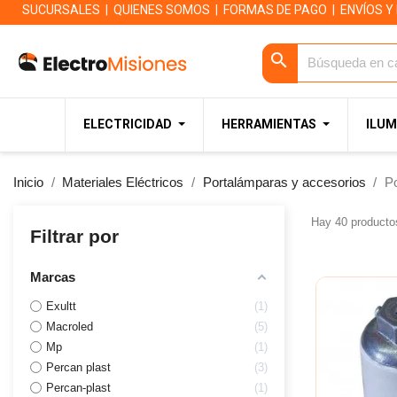
SUCURSALES
|
QUIENES SOMOS
|
FORMAS DE PAGO
|
ENVÍOS Y
search
ELECTRICIDAD
HERRAMIENTAS
ILUM
Inicio
Materiales Eléctricos
Portalámparas y accesorios
P
Hay 40 producto
Filtrar por
Marcas
Exultt
1
Macroled
5
Mp
1
Percan plast
3
Percan-plast
1