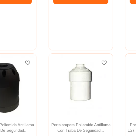
favorite_border
favorite_border
favorite_border
favorite_border
favorite_border
favorite_border
Poliamida Antillama
Portalampara Poliamida Antillama
Po
De Seguridad...
Con Traba De Seguridad...
E27 