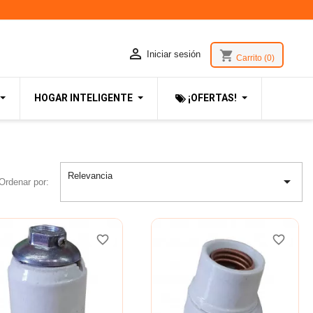

shopping_cart
Iniciar sesión
Carrito
(0)
HOGAR INTELIGENTE
¡OFERTAS!
Relevancia

Ordenar por:
favorite_border
favorite_border
favorite_border
favorite_border
favorite_border
favorite_border