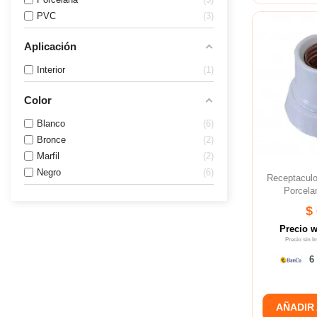
PVC
3
Aplicación
Interior
1
Color
Blanco
6
Bronce
2
Marfil
2
Negro
6
Receptacul
Porcela
$
Precio 
Precio sin 
6 
AÑADIR