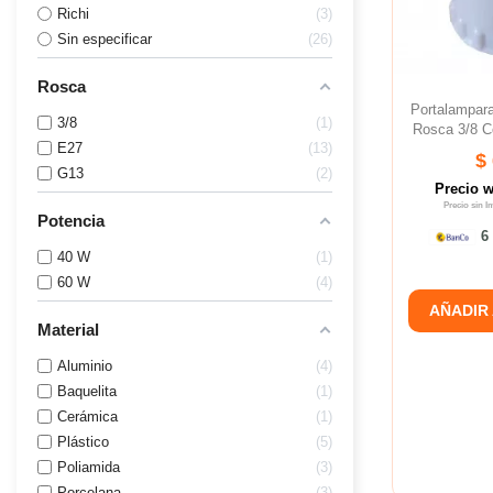
Richi
3
Sin especificar
26
Rosca
Portalampara
3/8
1
Rosca 3/8 Co
E27
13
$
G13
2
Precio 
Precio sin 
Potencia
6 
40 W
1
60 W
4
AÑADIR
Material
Aluminio
4
Baquelita
1
Cerámica
1
Plástico
5
Poliamida
3
Porcelana
3