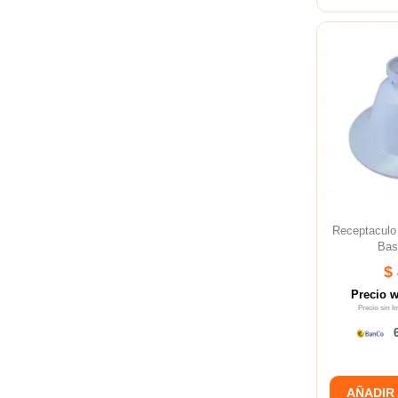
Receptaculo
Bas
$
Precio 
Precio sin 
6
AÑADIR