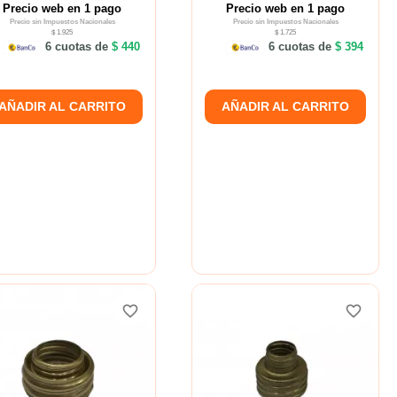
Precio web en 1 pago
Precio web en 1 pago
Precio sin Impuestos Nacionales
Precio sin Impuestos Nacionales
$ 1.925
$ 1.725
6 cuotas de
$ 440
6 cuotas de
$ 394
AÑADIR AL CARRITO
AÑADIR AL CARRITO
favorite_border
favorite_border
favorite_border
favorite_border
favorite_border
favorite_border