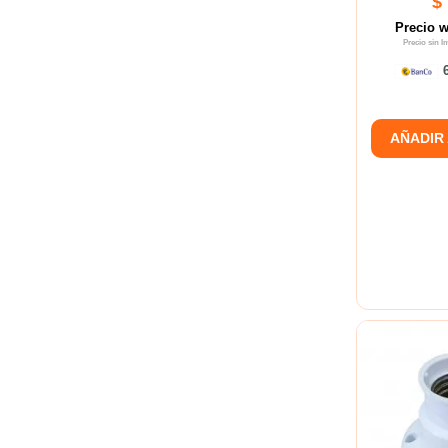
$
Precio 
Precio sin 
6
AÑADIR