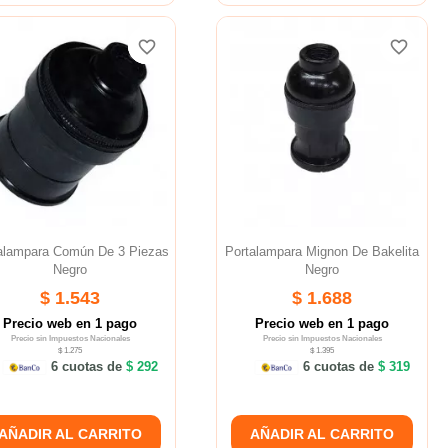
favorite_border
favorite_border
favorite_border
favorite_border
favorite_border
favorite_border
alampara Común De 3 Piezas
Portalampara Mignon De Bakelita
Negro
Negro
$ 1.543
$ 1.688
Precio web en 1 pago
Precio web en 1 pago
Precio sin Impuestos Nacionales
Precio sin Impuestos Nacionales
$ 1.275
$ 1.395
6 cuotas de
$ 292
6 cuotas de
$ 319
AÑADIR AL CARRITO
AÑADIR AL CARRITO