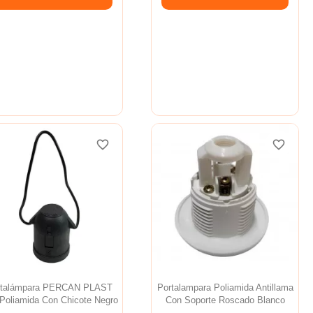
favorite_border
favorite_border
favorite_border
favorite_border
favorite_border
favorite_border
rtalámpara PERCAN PLAST
Portalampara Poliamida Antillama
Poliamida Con Chicote Negro
Con Soporte Roscado Blanco