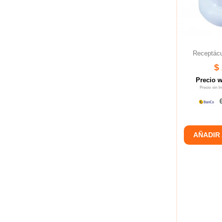
Receptácu
$
Precio 
Precio sin 
6
AÑADIR