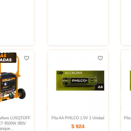
favorite_border
favorite_border
favorite_border
favorite_border
favorite_border
favorite_border
Naftero LUSQTOFF
Pila AA PHILCO 1.5V 1 Unidad
Pil
T 8500W 380V
$ 924
anque...