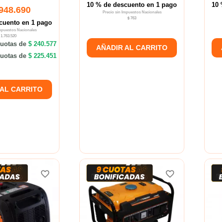
10 % de descuento en 1 pago
10 
.948.690
Precio sin Impuestos Nacionales
$ 763
cuento en 1 pago
Impuestos Nacionales
 1.763.520
uotas de
$ 240.577
AÑADIR AL CARRITO
uotas de
$ 225.451
 AL CARRITO
favorite_border
favorite_border
favorite_border
favorite_border
favorite_border
favorite_border