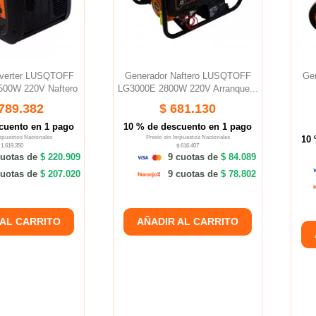
nverter LUSQTOFF
Generador Naftero LUSQTOFF
Ge
500W 220V Naftero
LG3000E 2800W 220V Arranque...
.789.382
$ 681.130
cuento en 1 pago
10 % de descuento en 1 pago
Impuestos Nacionales
Precio sin Impuestos Nacionales
10 
 1.619.350
$ 616.407
uotas de
$ 220.909
9 cuotas de
$ 84.089
uotas de
$ 207.020
9 cuotas de
$ 78.802
 AL CARRITO
AÑADIR AL CARRITO