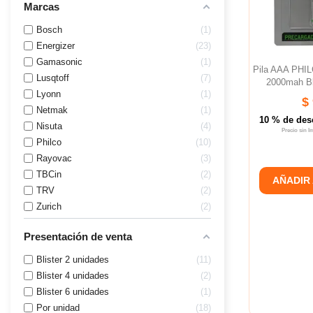
Marcas
Bosch
1
Energizer
23
Gamasonic
1
Pila AAA PHIL
Lusqtoff
7
2000mah Bl
Lyonn
1
$
Netmak
1
10 % de des
Nisuta
4
Precio sin 
Philco
10
Rayovac
3
TBCin
2
AÑADIR
TRV
2
Zurich
2
Presentación de venta
Blister 2 unidades
11
Blister 4 unidades
2
Blister 6 unidades
1
Por unidad
18