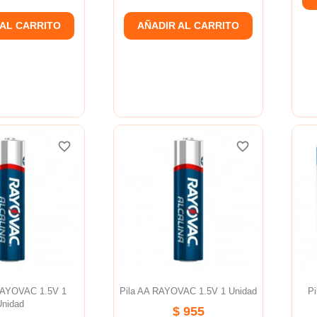
 AL CARRITO
AÑADIR AL CARRITO
favorite_border
favorite_border
favorite_border
favorite_border
favorite_border
favorite_border
RAYOVAC 1.5V 1
Pila AA RAYOVAC 1.5V 1 Unidad
P
Unidad
$ 955