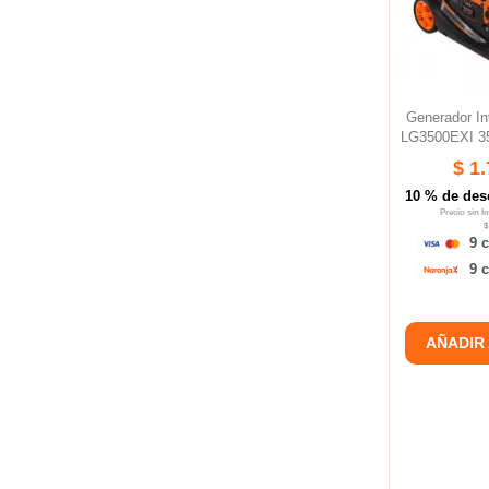
Generador I
LG3500EXI 3
$ 1
10 % de des
Precio sin 
$
9 c
9 c
AÑADIR