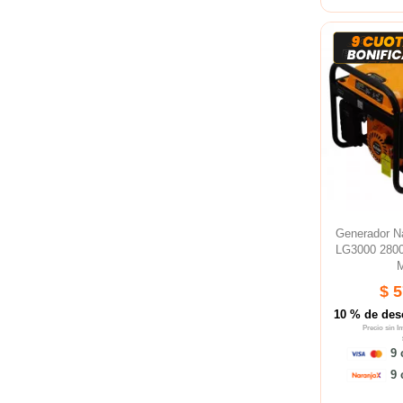
Generador 
LG3000 280
M
$ 
10 % de des
Precio sin 
9 
9 