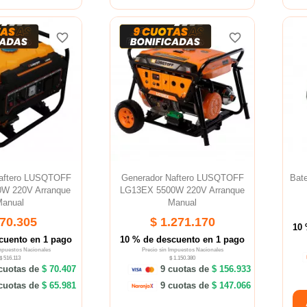
favorite_border
favorite_border
favorite_border
favorite_border
favorite_border
favorite_border
Naftero LUSQTOFF
Generador Naftero LUSQTOFF
Bat
0W 220V Arranque
LG13EX 5500W 220V Arranque
anual
Manual
570.305
$ 1.271.170
10 
cuento en 1 pago
10 % de descuento en 1 pago
Impuestos Nacionales
Precio sin Impuestos Nacionales
$ 516.113
$ 1.150.380
cuotas de
$ 70.407
9 cuotas de
$ 156.933
cuotas de
$ 65.981
9 cuotas de
$ 147.066