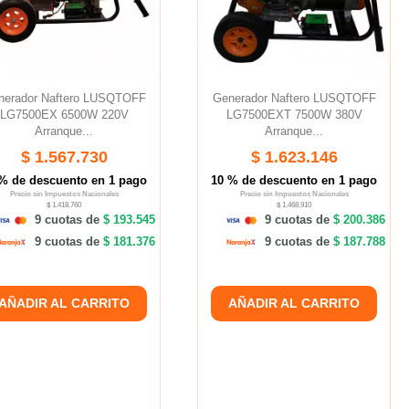
nerador Naftero LUSQTOFF
Generador Naftero LUSQTOFF
LG7500EX 6500W 220V
LG7500EXT 7500W 380V
Arranque...
Arranque...
$ 1.567.730
$ 1.623.146
% de descuento en 1 pago
10 % de descuento en 1 pago
Precio sin Impuestos Nacionales
Precio sin Impuestos Nacionales
$ 1.418.760
$ 1.468.910
9 cuotas de
$ 193.545
9 cuotas de
$ 200.386
9 cuotas de
$ 181.376
9 cuotas de
$ 187.788
AÑADIR AL CARRITO
AÑADIR AL CARRITO