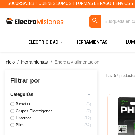
SUCURSALES
|
QUIENES SOMOS
|
FORMAS DE PAGO
|
ENVÍOS Y
search
ELECTRICIDAD
HERRAMIENTAS
ILUM
Inicio
Herramientas
Energia y alimentación
Hay 57 producto
Filtrar por
Categorías
Baterías
6
Grupos Electrógenos
7
Linternas
12
Pilas
32