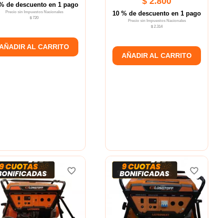
$ 2.800
% de descuento en 1 pago
Precio sin Impuestos Nacionales
10 % de descuento en 1 pago
$ 720
Precio sin Impuestos Nacionales
$ 2.314
AÑADIR AL CARRITO
AÑADIR AL CARRITO
favorite_border
favorite_border
favorite_border
favorite_border
favorite_border
favorite_border