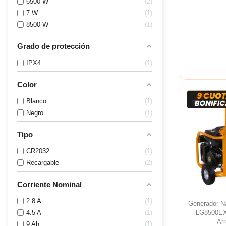
6500 W
2
7 W
1
8500 W
1
Grado de protección
IPX4
1
Color
Blanco
1
Negro
1
Tipo
CR2032
1
Recargable
2
Corriente Nominal
2.8 A
1
Generador 
4.5 A
1
LG8500EX
Arr
9 Ah
1