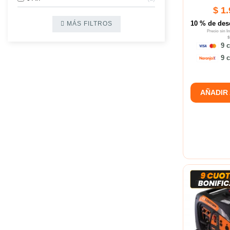
$ 1
10 % de des
MÁS FILTROS
Precio sin 
$
9 c
9 c
AÑADIR