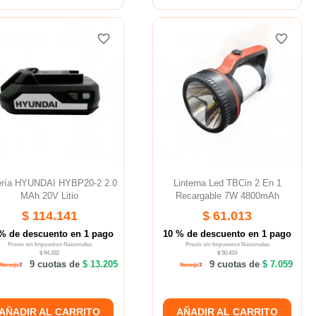
favorite_border
favorite_border
favorite_border
favorite_border
favorite_border
favorite_border
ería HYUNDAI HYBP20-2 2.0
Linterna Led TBCin 2 En 1
MAh 20V Litio
Recargable 7W 4800mAh
$ 114.141
$ 61.013
% de descuento en 1 pago
10 % de descuento en 1 pago
Precio sin Impuestos Nacionales
Precio sin Impuestos Nacionales
$ 94.332
$ 50.424
9 cuotas de
$ 13.205
9 cuotas de
$ 7.059
AÑADIR AL CARRITO
AÑADIR AL CARRITO