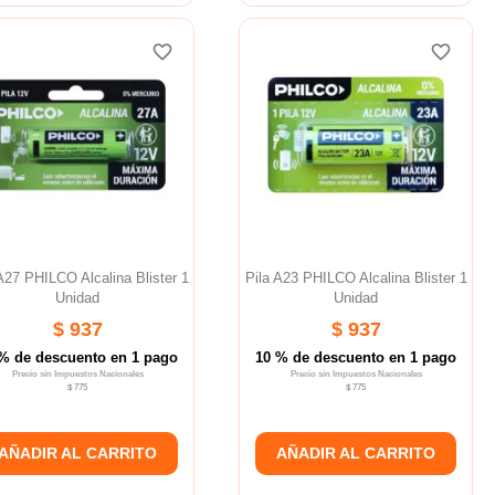
favorite_border
favorite_border
favorite_border
favorite_border
favorite_border
favorite_border
A27 PHILCO Alcalina Blister 1
Pila A23 PHILCO Alcalina Blister 1
Unidad
Unidad
$ 937
$ 937
% de descuento en 1 pago
10 % de descuento en 1 pago
Precio sin Impuestos Nacionales
Precio sin Impuestos Nacionales
$ 775
$ 775
AÑADIR AL CARRITO
AÑADIR AL CARRITO