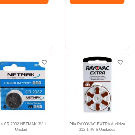
favorite_border
favorite_border
favorite_border
favorite_border
favorite_border
favorite_border
ila CR 2032 NETMAK 3V 1
Pila RAYOVAC EXTRA Auditiva
Unidad
312 1.4V 6 Unidades