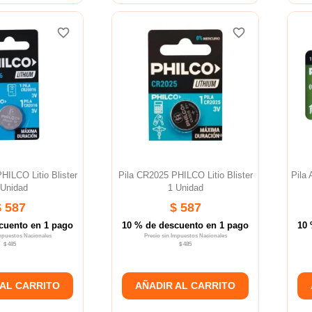
favorite_border
favorite_border
favorite_border
favorite_border
favorite_border
favorite_border
HILCO Litio Blister
Pila CR2025 PHILCO Litio Blister
Pila 
 Unidad
1 Unidad
$ 587
$ 587
cuento en 1 pago
10 % de descuento en 1 pago
10 
Impuestos Nacionales
Precio sin Impuestos Nacionales
$ 485
$ 485
 AL CARRITO
AÑADIR AL CARRITO