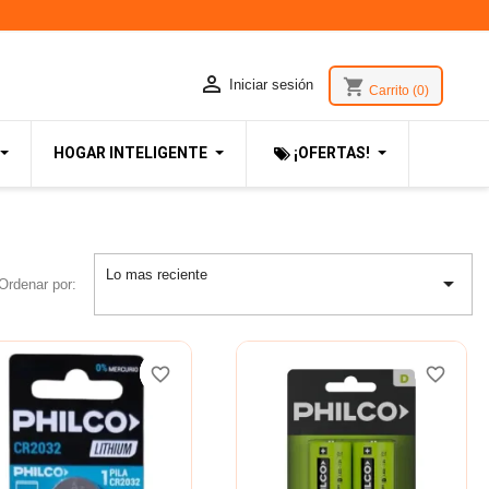

shopping_cart
Iniciar sesión
Carrito
(0)
HOGAR INTELIGENTE
¡OFERTAS!
Lo mas reciente

Ordenar por:
favorite_border
favorite_border
favorite_border
favorite_border
favorite_border
favorite_border