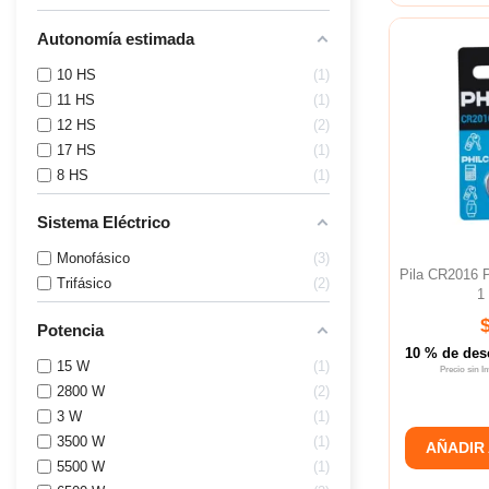
Autonomía estimada
10 HS
1
11 HS
1
12 HS
2
17 HS
1
8 HS
1
Sistema Eléctrico
Monofásico
3
Pila CR2016 P
Trifásico
2
1
Potencia
10 % de des
15 W
1
Precio sin 
2800 W
2
3 W
1
3500 W
1
AÑADIR
5500 W
1