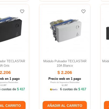
favorite_border
favorite_border
favorite_border
favorite_border
sador TECLASTAR
Módulo Pulsador TECLASTAR
Módu
0A Gris
10A Blanco
 2.206
$ 2.206
web en 1 pago
Precio web en 1 pago
Impuestos Nacionales
Precio sin Impuestos Nacionales
$ 1.997
$ 1.997
 cuotas de
$ 417
6 cuotas de
$ 417
 AL CARRITO
AÑADIR AL CARRITO