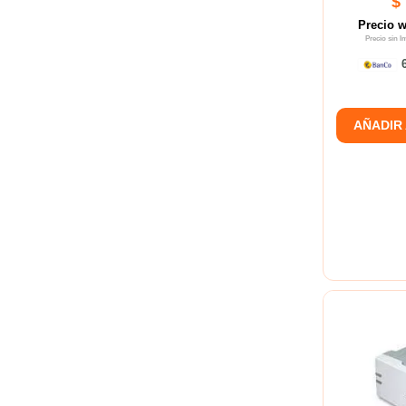
$
Precio 
Precio sin 
6
AÑADIR