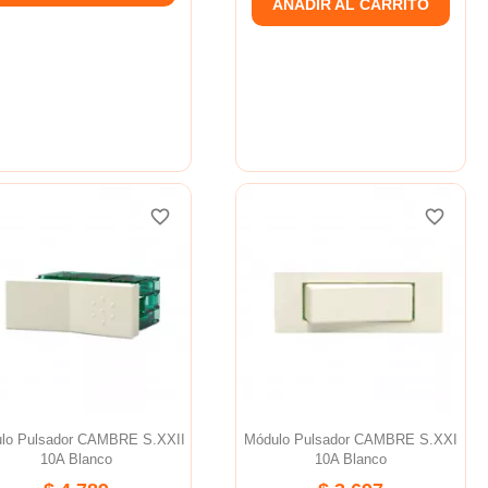
AÑADIR AL CARRITO
favorite_border
favorite_border
favorite_border
favorite_border
lo Pulsador CAMBRE S.XXII
Módulo Pulsador CAMBRE S.XXI
10A Blanco
10A Blanco