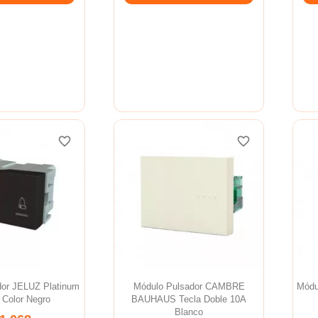
favorite_border
favorite_border
favorite_border
favorite_border
dor JELUZ Platinum
Módulo Pulsador CAMBRE
Módu
 Color Negro
BAUHAUS Tecla Doble 10A
Blanco