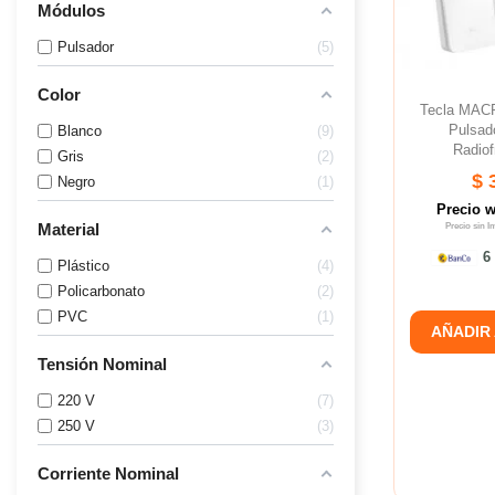
Módulos
Pulsador
5
Color
Tecla MAC
Pulsad
Blanco
9
Radiof
Gris
2
$ 
Negro
1
Precio 
Material
Precio sin 
6 
Plástico
4
Policarbonato
2
PVC
1
AÑADIR
Tensión Nominal
220 V
7
250 V
3
Corriente Nominal