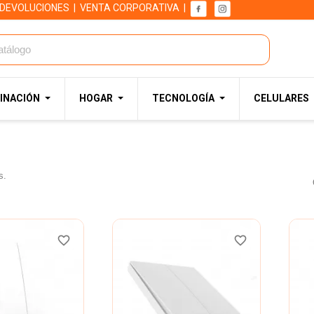
 DEVOLUCIONES
|
VENTA CORPORATIVA
|
INACIÓN
HOGAR
TECNOLOGÍA
CELULARES
s.
favorite_border
favorite_border
favorite_border
favorite_border