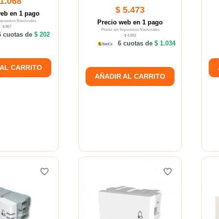
 1.068
$ 5.473
web en 1 pago
Impuestos Nacionales
Precio web en 1 pago
$ 967
Precio sin Impuestos Nacionales
 cuotas de
$ 202
$ 4.953
6 cuotas de
$ 1.034
 AL CARRITO
AÑADIR AL CARRITO
favorite_border
favorite_border
favorite_border
favorite_border