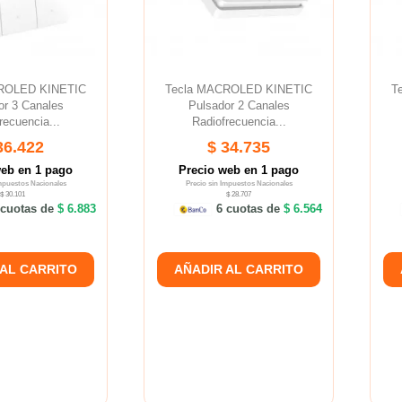
ROLED KINETIC
Tecla MACROLED KINETIC
T
or 3 Canales
Pulsador 2 Canales
recuencia...
Radiofrecuencia...
36.422
$ 34.735
web en 1 pago
Precio web en 1 pago
Impuestos Nacionales
Precio sin Impuestos Nacionales
$ 30.101
$ 28.707
cuotas de
$ 6.883
6 cuotas de
$ 6.564
 AL CARRITO
AÑADIR AL CARRITO