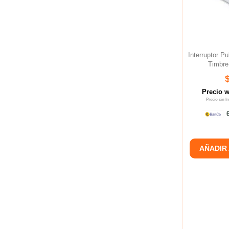
Interruptor P
Timbre
Precio 
Precio sin 
6
AÑADIR