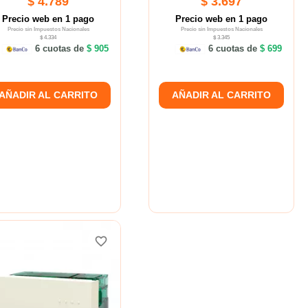
$ 4.789
$ 3.697
Precio web en 1 pago
Precio web en 1 pago
Precio sin Impuestos Nacionales
Precio sin Impuestos Nacionales
$ 4.334
$ 3.345
6 cuotas de
$ 905
6 cuotas de
$ 699
AÑADIR AL CARRITO
AÑADIR AL CARRITO
favorite_border
favorite_border