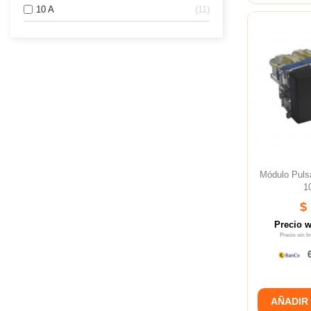
10 A
11
Módulo Pul
1
$
Precio 
Precio sin 
6
AÑADIR