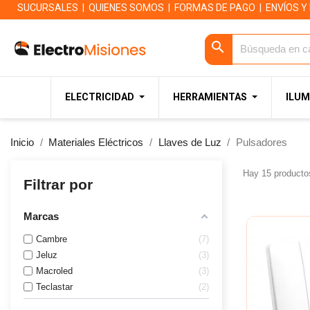
SUCURSALES
|
QUIENES SOMOS
|
FORMAS DE PAGO
|
ENVÍOS Y
search
ELECTRICIDAD
HERRAMIENTAS
ILUM
Inicio
Materiales Eléctricos
Llaves de Luz
Pulsadores
Hay 15 producto
Filtrar por
Marcas
Cambre
7
Jeluz
3
Macroled
3
Teclastar
2