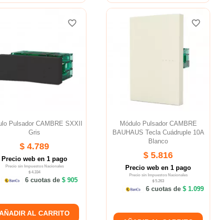
favorite_border
favorite_border
favorite_border
favorite_border
lo Pulsador CAMBRE SXXII
Módulo Pulsador CAMBRE
Gris
BAUHAUS Tecla Cuádruple 10A
Blanco
$ 4.789
$ 5.816
Precio web en 1 pago
Precio sin Impuestos Nacionales
Precio web en 1 pago
$ 4.334
Precio sin Impuestos Nacionales
6 cuotas de
$ 905
$ 5.263
6 cuotas de
$ 1.099
AÑADIR AL CARRITO