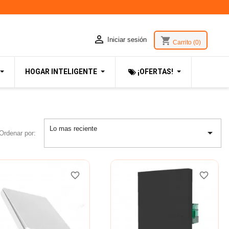

shopping_cart
Iniciar sesión
Carrito
(0)
HOGAR INTELIGENTE
¡OFERTAS!
Lo mas reciente

Ordenar por:
favorite_border
favorite_border
favorite_border
favorite_border