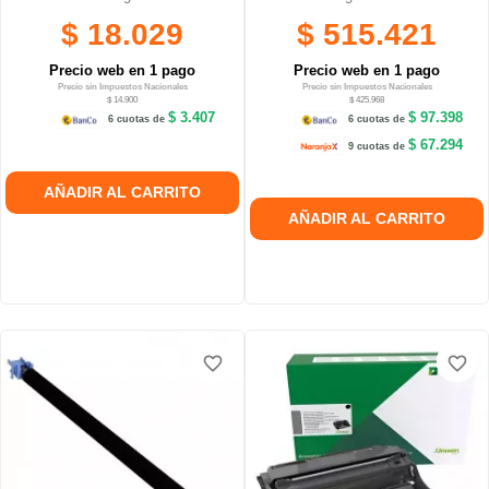
$ 18.029
$ 515.421
Precio web en 1 pago
Precio web en 1 pago
Precio sin Impuestos Nacionales
Precio sin Impuestos Nacionales
$ 14.900
$ 425.968
$ 3.407
$ 97.398
6 cuotas de
6 cuotas de
$ 67.294
9 cuotas de
AÑADIR AL CARRITO
AÑADIR AL CARRITO
favorite_border
favorite_border
favorite_border
favorite_border
favorite_border
favorite_border