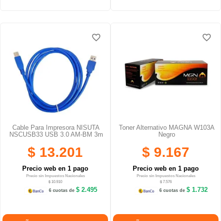
favorite_border
favorite_border
favorite_border
favorite_border
favorite_border
favorite_border
Cable Para Impresora NISUTA
Toner Alternativo MAGNA W103A
NSCUSB33 USB 3.0 AM-BM 3m
Negro
$ 13.201
$ 9.167
Precio web en 1 pago
Precio web en 1 pago
Precio sin Impuestos Nacionales
Precio sin Impuestos Nacionales
$ 10.910
$ 7.576
$ 2.495
$ 1.732
6 cuotas de
6 cuotas de