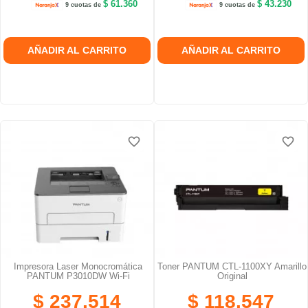
$ 61.360
$ 43.230
9 cuotas de
9 cuotas de
AÑADIR AL CARRITO
AÑADIR AL CARRITO
favorite_border
favorite_border
favorite_border
favorite_border
favorite_border
favorite_border
Impresora Laser Monocromática
Toner PANTUM CTL-1100XY Amarillo
PANTUM P3010DW Wi-Fi
Original
$ 237.514
$ 118.547