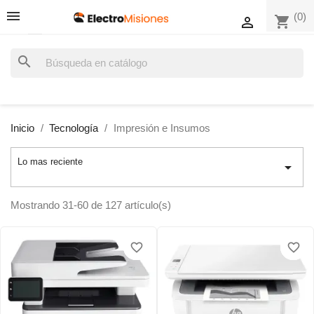
(0)
shopping_cart

search
Inicio
Tecnología
Impresión e Insumos
Lo mas reciente

Mostrando 31-60 de 127 artículo(s)
favorite_border
favorite_border
favorite_border
favorite_border
favorite_border
favorite_border