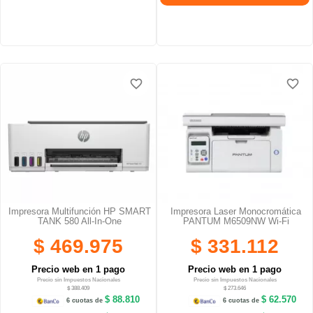
favorite_border
favorite_border
favorite_border
favorite_border
favorite_border
favorite_border
Impresora Multifunción HP SMART
Impresora Laser Monocromática
TANK 580 All-In-One
PANTUM M6509NW Wi-Fi
$ 469.975
$ 331.112
Precio web en 1 pago
Precio web en 1 pago
Precio sin Impuestos Nacionales
Precio sin Impuestos Nacionales
$ 388.409
$ 273.646
$ 88.810
$ 62.570
6 cuotas de
6 cuotas de