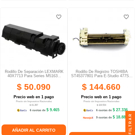
favorite_border
favorite_border
favorite_border
favorite_border
favorite_border
favorite_border
Rodillo De Separación LEXMARK
Rodillo De Registro TOSHIBA
40X7713 Para Series M5163...
ST45377801 Para E-Studio 477S...
$ 50.090
$ 144.660
Precio web en 1 pago
Precio web en 1 pago
Precio sin Impuestos Nacionales
Precio sin Impuestos Nacionales
$ 41.397
$ 119.554
$ 9.465
$ 27.336
6 cuotas de
6 cuotas de
FILTRAR
$ 18.887
9 cuotas de
AÑADIR AL CARRITO