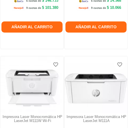
$ 146.733
$ 14.568
6 cuotas de
6 cuotas de
$ 101.380
$ 10.066
9 cuotas de
9 cuotas de
AÑADIR AL CARRITO
AÑADIR AL CARRITO
favorite_border
favorite_border
favorite_border
favorite_border
favorite_border
favorite_border
Impresora Laser Monocromática HP
Impresora Laser Monocromática HP
LaserJet M111W Wi-Fi
LaserJet M111A