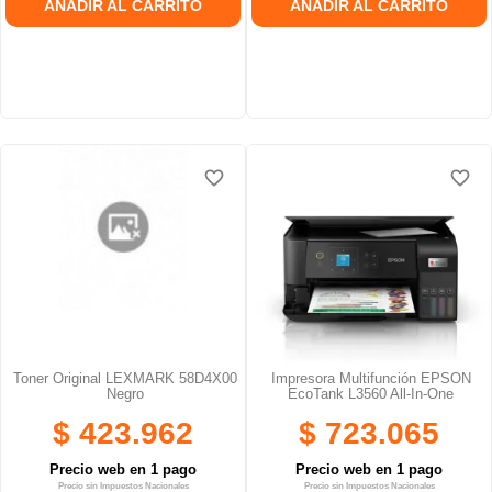
AÑADIR AL CARRITO
AÑADIR AL CARRITO
favorite_border
favorite_border
favorite_border
favorite_border
favorite_border
favorite_border
Toner Original LEXMARK 58D4X00
Impresora Multifunción EPSON
Negro
EcoTank L3560 All-In-One
$ 423.962
$ 723.065
Precio web en 1 pago
Precio web en 1 pago
Precio sin Impuestos Nacionales
Precio sin Impuestos Nacionales