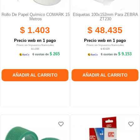
Rollo De Papel Químico COMARK 15
Etiquetas 100x152mm Para ZEBRA
Metros
ZT230
$ 1.403
$ 48.435
Precio web en 1 pago
Precio web en 1 pago
Precio sin Impuestos Nacionales
Precio sin Impuestos Nacionales
$ 1.159
$ 40.029
$ 265
$ 9.153
6 cuotas de
6 cuotas de
AÑADIR AL CARRITO
AÑADIR AL CARRITO
favorite_border
favorite_border
favorite_border
favorite_border
favorite_border
favorite_border