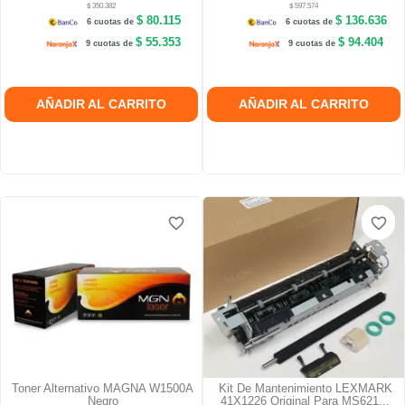
$ 350.382
$ 597.574
$ 80.115
$ 136.636
6 cuotas de
6 cuotas de
$ 55.353
$ 94.404
9 cuotas de
9 cuotas de
AÑADIR AL CARRITO
AÑADIR AL CARRITO
favorite_border
favorite_border
favorite_border
favorite_border
favorite_border
favorite_border
Toner Alternativo MAGNA W1500A
Kit De Mantenimiento LEXMARK
Negro
41X1226 Original Para MS621...