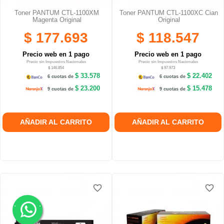
Toner PANTUM CTL-1100XM
Toner PANTUM CTL-1100XC Cian
Magenta Original
Original
$ 177.693
$ 118.547
Precio web en 1 pago
Precio web en 1 pago
Precio sin Impuestos Nacionales
Precio sin Impuestos Nacionales
$ 146.854
$ 97.973
$ 33.578
$ 22.402
6 cuotas de
6 cuotas de
$ 23.200
$ 15.478
9 cuotas de
9 cuotas de
AÑADIR AL CARRITO
AÑADIR AL CARRITO
favorite_border
favorite_border
.
.