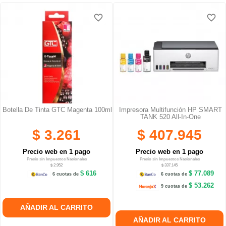
favorite_border
favorite_border
favorite_border
favorite_border
favorite_border
favorite_border
Botella De Tinta GTC Magenta 100ml
Impresora Multifunción HP SMART
TANK 520 All-In-One
$ 3.261
$ 407.945
Precio web en 1 pago
Precio web en 1 pago
Precio sin Impuestos Nacionales
Precio sin Impuestos Nacionales
$ 2.952
$ 337.145
$ 616
$ 77.089
6 cuotas de
6 cuotas de
$ 53.262
9 cuotas de
AÑADIR AL CARRITO
AÑADIR AL CARRITO