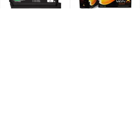
Toner PANTUM CTL-1100XK Negro
Cartucho Alternativo MAGNA 711Y
Original
Amarillo Para HP DeskJet
$ 118.547
$ 7.286
Precio web en 1 pago
Precio web en 1 pago
Precio sin Impuestos Nacionales
Precio sin Impuestos Nacionales
$ 97.973
$ 6.594
$ 22.402
$ 1.377
6 cuotas de
6 cuotas de
$ 15.478
9 cuotas de
AÑADIR AL CARRITO
AÑADIR AL CARRITO