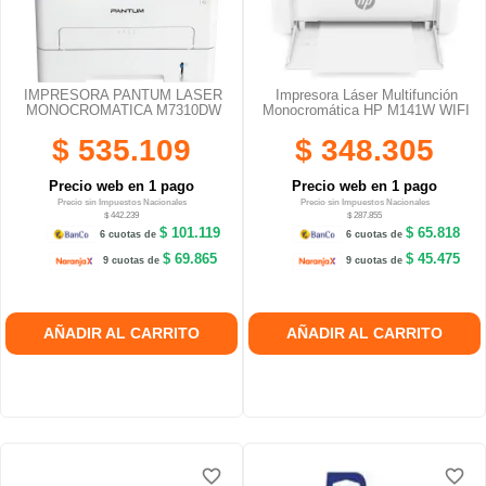
IMPRESORA PANTUM LASER
Impresora Láser Multifunción
MONOCROMATICA M7310DW
Monocromática HP M141W WIFI
$ 535.109
$ 348.305
Precio web en 1 pago
Precio web en 1 pago
Precio sin Impuestos Nacionales
Precio sin Impuestos Nacionales
$ 442.239
$ 287.855
$ 101.119
$ 65.818
6 cuotas de
6 cuotas de
$ 69.865
$ 45.475
9 cuotas de
9 cuotas de
AÑADIR AL CARRITO
AÑADIR AL CARRITO
favorite_border
favorite_border
favorite_border
favorite_border
favorite_border
favorite_border