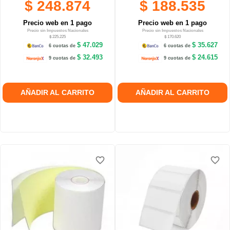
$ 248.874
$ 188.535
Precio web en 1 pago
Precio web en 1 pago
Precio sin Impuestos Nacionales
Precio sin Impuestos Nacionales
$ 225.225
$ 170.620
$ 47.029
$ 35.627
6 cuotas de
6 cuotas de
$ 32.493
$ 24.615
9 cuotas de
9 cuotas de
AÑADIR AL CARRITO
AÑADIR AL CARRITO
favorite_border
favorite_border
favorite_border
favorite_border
favorite_border
favorite_border