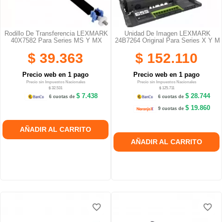
Rodillo De Transferencia LEXMARK
Unidad De Imagen LEXMARK
40X7582 Para Series MS Y MX
24B7264 Original Para Series X Y M
$ 39.363
$ 152.110
Precio web en 1 pago
Precio web en 1 pago
Precio sin Impuestos Nacionales
Precio sin Impuestos Nacionales
$ 32.531
$ 125.711
$ 7.438
$ 28.744
6 cuotas de
6 cuotas de
$ 19.860
9 cuotas de
AÑADIR AL CARRITO
AÑADIR AL CARRITO
favorite_border
favorite_border
favorite_border
favorite_border
favorite_border
favorite_border