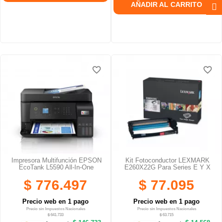
AÑADIR AL CARRITO
favorite_border
favorite_border
favorite_border
favorite_border
favorite_border
favorite_border
Impresora Multifunción EPSON
Kit Fotoconductor LEXMARK
EcoTank L5590 All-In-One
E260X22G Para Series E Y X
$ 776.497
$ 77.095
Precio web en 1 pago
Precio web en 1 pago
Precio sin Impuestos Nacionales
Precio sin Impuestos Nacionales
$ 641.733
$ 63.715