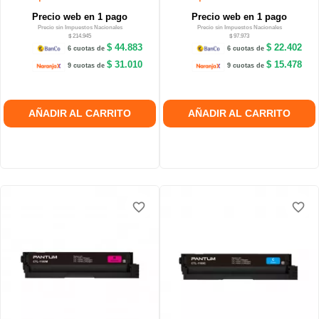
Precio web en 1 pago
Precio web en 1 pago
Precio sin Impuestos Nacionales
Precio sin Impuestos Nacionales
$ 214.945
$ 97.973
$ 44.883
$ 22.402
6 cuotas de
6 cuotas de
$ 31.010
$ 15.478
9 cuotas de
9 cuotas de
AÑADIR AL CARRITO
AÑADIR AL CARRITO
favorite_border
favorite_border