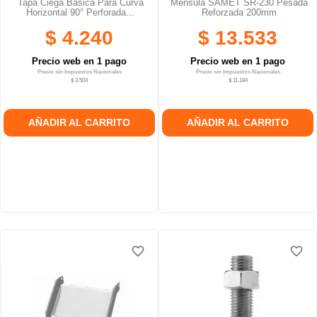
Tapa Ciega Basica Para Curva
Mensula SAMET SR-230 Pesada
Horizontal 90° Perforada...
Reforzada 200mm
$ 4.240
$ 13.533
Precio web en 1 pago
Precio web en 1 pago
Precio sin Impuestos Nacionales
Precio sin Impuestos Nacionales
$ 3.504
$ 11.184
AÑADIR AL CARRITO
AÑADIR AL CARRITO
favorite_border
favorite_border
favorite_border
favorite_border
favorite_border
favorite_border