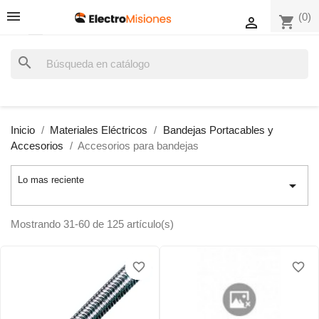
(0)
shopping_cart

search
Inicio
Materiales Eléctricos
Bandejas Portacables y
Accesorios
Accesorios para bandejas
Lo mas reciente

Mostrando 31-60 de 125 artículo(s)
favorite_border
favorite_border
favorite_border
favorite_border
favorite_border
favorite_border