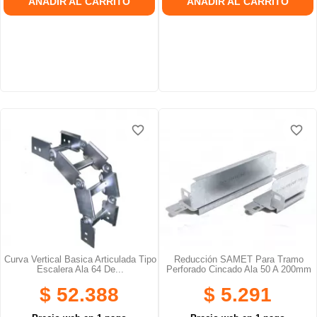
AÑADIR AL CARRITO
AÑADIR AL CARRITO
favorite_border
favorite_border
favorite_border
favorite_border
favorite_border
favorite_border
Curva Vertical Basica Articulada Tipo
Reducción SAMET Para Tramo
Escalera Ala 64 De...
Perforado Cincado Ala 50 A 200mm
$ 52.388
$ 5.291