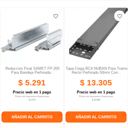
favorite_border
favorite_border
favorite_border
favorite_border
favorite_border
favorite_border
Reduccion Final SAMET FP-200
Tapa Ciega BCA NUBAN Para Tramo
Para Bandeja Perforada...
Recto Perforado 50mm Con...
$ 5.291
$ 13.305
Precio web en 1 pago
Precio web en 1 pago
Precio sin Impuestos Nacionales
Precio sin Impuestos Nacionales
$ 4.372
$ 10.996
AÑADIR AL CARRITO
AÑADIR AL CARRITO