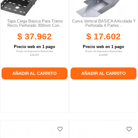
Tapa Ciega Basica Para Tramo
Curva Vertical BASICA Articulada Y
Recto Perforado 300mm Con...
Perforada 4 Partes...
$ 37.962
$ 17.602
Precio web en 1 pago
Precio web en 1 pago
Precio sin Impuestos Nacionales
Precio sin Impuestos Nacionales
$ 31.374
$ 14.547
AÑADIR AL CARRITO
AÑADIR AL CARRITO
favorite_border
favorite_border
favorite_border
favorite_border
favorite_border
favorite_border