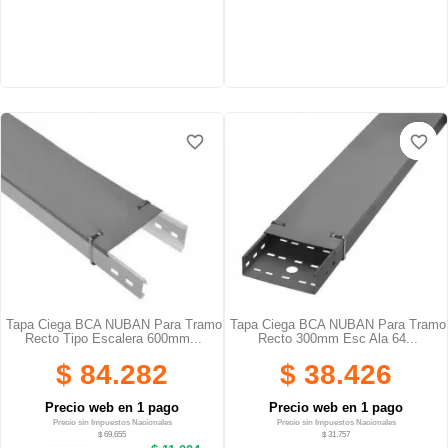
favorite_border
favorite_border
favorite_border
favorite_border
favorite_border
favorite_border
Tapa Ciega BCA NUBAN Para Tramo
Tapa Ciega BCA NUBAN Para Tramo
Recto Tipo Escalera 600mm...
Recto 300mm Esc Ala 64...
$ 84.282
$ 38.426
Precio web en 1 pago
Precio web en 1 pago
Precio sin Impuestos Nacionales
Precio sin Impuestos Nacionales
$ 69.655
$ 31.757