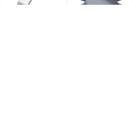
Trapecio BASICA Para 1 Varilla
Unión T BASICA De 200 Mm Para
Roscada Para Bandejas...
Bandeja Perforada Con Clips...
$ 3.257
$ 13.972
Precio web en 1 pago
Precio web en 1 pago
Precio sin Impuestos Nacionales
Precio sin Impuestos Nacionales
$ 2.692
$ 11.547
AÑADIR AL CARRITO
AÑADIR AL CARRITO