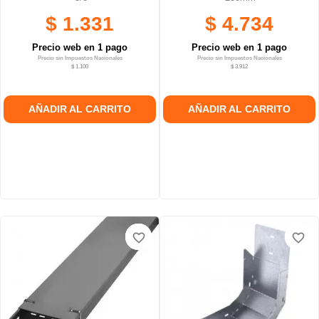
$ 1.331
$ 4.734
Precio web en 1 pago
Precio web en 1 pago
Precio sin Impuestos Nacionales
Precio sin Impuestos Nacionales
$ 1.100
$ 3.912
AÑADIR AL CARRITO
AÑADIR AL CARRITO
favorite_border
favorite_border
favorite_border
favorite_border
favorite_border
favorite_border