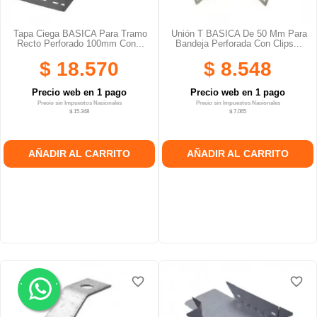
Tapa Ciega BASICA Para Tramo
Unión T BASICA De 50 Mm Para
Recto Perforado 100mm Con...
Bandeja Perforada Con Clips...
$ 18.570
$ 8.548
Precio web en 1 pago
Precio web en 1 pago
Precio sin Impuestos Nacionales
Precio sin Impuestos Nacionales
$ 15.348
$ 7.065
AÑADIR AL CARRITO
AÑADIR AL CARRITO
.
.
favorite_border
favorite_border