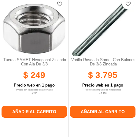
favorite_border
favorite_border
favorite_border
favorite_border
favorite_border
favorite_border
Tuerca SAMET Hexagonal Zincada
Varilla Roscada Samet Con Bulones
Con Ala De 3/8'
De 3/8 Zincada
$ 249
$ 3.795
Precio web en 1 pago
Precio web en 1 pago
Precio sin Impuestos Nacionales
Precio sin Impuestos Nacionales
$ 205
$ 3.136
AÑADIR AL CARRITO
AÑADIR AL CARRITO