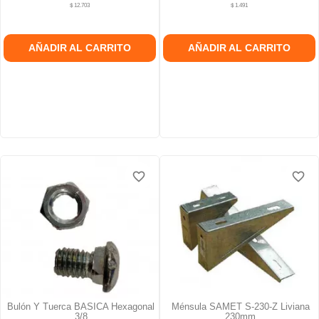
$ 12.703
$ 1.491
AÑADIR AL CARRITO
AÑADIR AL CARRITO
favorite_border
favorite_border
favorite_border
favorite_border
favorite_border
favorite_border
Bulón Y Tuerca BASICA Hexagonal
Ménsula SAMET S-230-Z Liviana
3/8
230mm