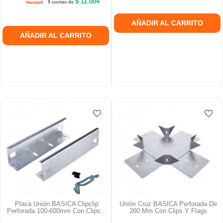
$ 11.004
9 cuotas de
AÑADIR AL CARRITO
AÑADIR AL CARRITO
favorite_border
favorite_border
favorite_border
favorite_border
favorite_border
favorite_border
Placa Unión BASICA Clipclip
Unión Cruz BASICA Perforada De
Perforada 100-600mm Con Clips...
200 Mm Con Clips Y Flags