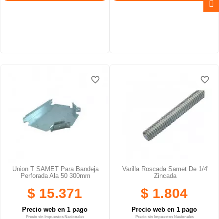
favorite_border
favorite_border
favorite_border
favorite_border
favorite_border
favorite_border
Union T SAMET Para Bandeja
Varilla Roscada Samet De 1/4'
Perforada Ala 50 300mm
Zincada
$ 15.371
$ 1.804
Precio web en 1 pago
Precio web en 1 pago
Precio sin Impuestos Nacionales
Precio sin Impuestos Nacionales