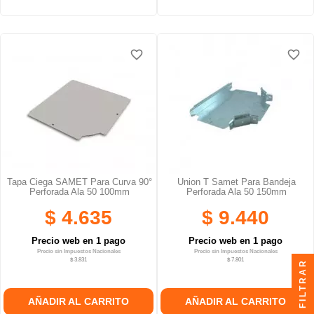
favorite_border
favorite_border
favorite_border
favorite_border
favorite_border
favorite_border
Tapa Ciega SAMET Para Curva 90°
Union T Samet Para Bandeja
Perforada Ala 50 100mm
Perforada Ala 50 150mm
$ 4.635
$ 9.440
Precio web en 1 pago
Precio web en 1 pago
Precio sin Impuestos Nacionales
Precio sin Impuestos Nacionales
$ 3.831
$ 7.801
FILTRAR
AÑADIR AL CARRITO
AÑADIR AL CARRITO