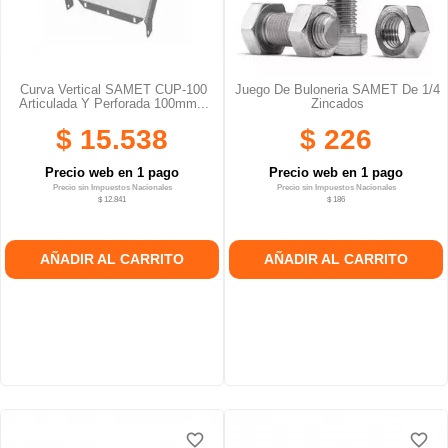
Curva Vertical SAMET CUP-100
Juego De Buloneria SAMET De 1/4
Articulada Y Perforada 100mm...
Zincados
$ 15.538
$ 226
Precio web en 1 pago
Precio web en 1 pago
Precio sin Impuestos Nacionales
Precio sin Impuestos Nacionales
$ 12.841
$ 186
AÑADIR AL CARRITO
AÑADIR AL CARRITO
favorite_border
favorite_border
favorite_border
favorite_border
favorite_border
favorite_border