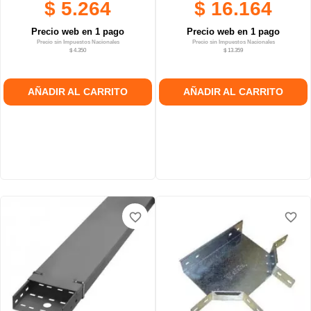
$ 5.264
$ 16.164
Precio web en 1 pago
Precio web en 1 pago
Precio sin Impuestos Nacionales
Precio sin Impuestos Nacionales
$ 4.350
$ 13.359
AÑADIR AL CARRITO
AÑADIR AL CARRITO
favorite_border
favorite_border