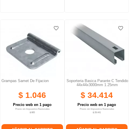
favorite_border
favorite_border
favorite_border
favorite_border
favorite_border
favorite_border
Grampas Samet De Fijacion
Soporteria Basica Parante C Tendido
44x44x3000mm 1.25mm
$ 1.046
$ 34.414
Precio web en 1 pago
Precio web en 1 pago
Precio sin Impuestos Nacionales
Precio sin Impuestos Nacionales
$ 865
$ 28.441