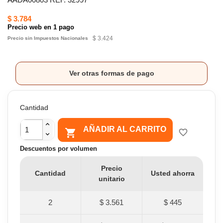
$ 3.784
Precio web en 1 pago
$ 3.424
Precio sin Impuestos Nacionales
Ver otras formas de pago
Cantidad
AÑADIR AL CARRITO

favorite_border
Descuentos por volumen
Precio
Cantidad
Usted ahorra
unitario
2
$ 3.561
$ 445