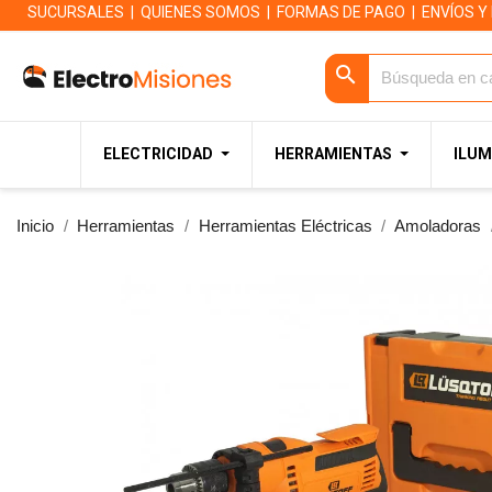
SUCURSALES
|
QUIENES SOMOS
|
FORMAS DE PAGO
|
ENVÍOS Y
search
ELECTRICIDAD
HERRAMIENTAS
ILUM
Inicio
Herramientas
Herramientas Eléctricas
Amoladoras