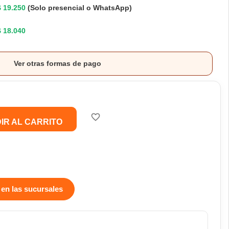
$ 19.250
(Solo presencial o WhatsApp)
$ 18.040
Ver otras formas de pago
favorite_border
IR AL CARRITO
 en las sucursales