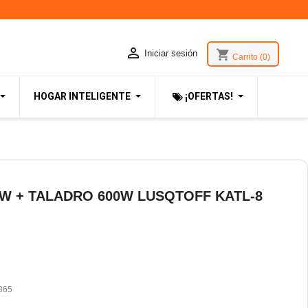

shopping_cart
Iniciar sesión
Carrito
(0)
HOGAR INTELIGENTE
¡OFERTAS!
W + TALADRO 600W LUSQTOFF KATL-8
865