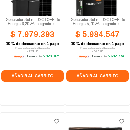
Generador Solar LUSQTOFF De
Generador Solar LUSQTOFF De
Energia 6,2KVA Integrado +...
Energia 5,7KVA Integrado +...
$ 7.979.393
$ 5.984.547
10 % de descuento en 1 pago
10 % de descuento en 1 pago
Precio sin Impuestos Nacionales
Precio sin Impuestos Nacionales
$ 7.221.170
$ 5.415.880
$ 923.165
$ 692.374
9 cuotas de
9 cuotas de
AÑADIR AL CARRITO
AÑADIR AL CARRITO
favorite_border
favorite_border
favorite_border
favorite_border
favorite_border
favorite_border