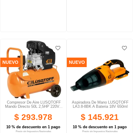
favorite_border
favorite_border
favorite_border
favorite_border
favorite_border
favorite_border
NUEVO
NUEVO
Compresor De Aire LUSQTOFF
Aspiradora De Mano LUSQTOFF
Mando Directo 50L 2,5HP 220V...
LA3.8-8BK A Bateria 18V 650ml
$ 293.978
$ 145.921
10 % de descuento en 1 pago
10 % de descuento en 1 pago
Precio sin Impuestos Nacionales
Precio sin Impuestos Nacionales