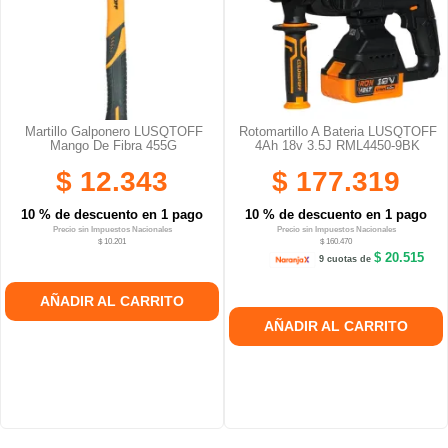
Martillo Galponero LUSQTOFF
Rotomartillo A Bateria LUSQTOFF
Mango De Fibra 455G
4Ah 18v 3.5J RML4450-9BK
$ 12.343
$ 177.319
10 % de descuento en 1 pago
10 % de descuento en 1 pago
Precio sin Impuestos Nacionales
Precio sin Impuestos Nacionales
$ 10.201
$ 160.470
$ 20.515
9 cuotas de
AÑADIR AL CARRITO
AÑADIR AL CARRITO