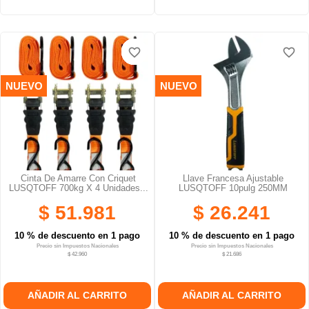
favorite_border
favorite_border
favorite_border
favorite_border
favorite_border
favorite_border
NUEVO
NUEVO
Cinta De Amarre Con Criquet
Llave Francesa Ajustable
LUSQTOFF 700kg X 4 Unidades...
LUSQTOFF 10pulg 250MM
$ 51.981
$ 26.241
10 % de descuento en 1 pago
10 % de descuento en 1 pago
Precio sin Impuestos Nacionales
Precio sin Impuestos Nacionales
$ 42.960
$ 21.686
AÑADIR AL CARRITO
AÑADIR AL CARRITO