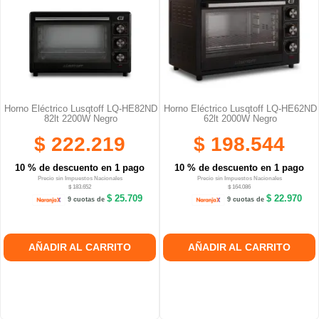
Horno Eléctrico Lusqtoff LQ-HE82ND
Horno Eléctrico Lusqtoff LQ-HE62ND
82lt 2200W Negro
62lt 2000W Negro
$ 222.219
$ 198.544
10 % de descuento en 1 pago
10 % de descuento en 1 pago
Precio sin Impuestos Nacionales
Precio sin Impuestos Nacionales
$ 183.652
$ 164.086
$ 25.709
$ 22.970
9 cuotas de
9 cuotas de
AÑADIR AL CARRITO
AÑADIR AL CARRITO