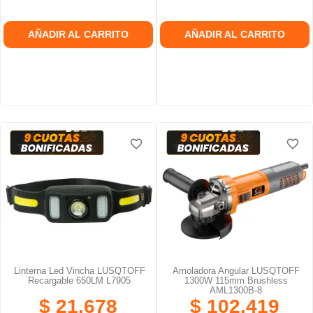
AÑADIR AL CARRITO
AÑADIR AL CARRITO
favorite_border
favorite_border
favorite_border
favorite_border
favorite_border
favorite_border
Linterna Led Vincha LUSQTOFF
Amoladora Angular LUSQTOFF
Recargable 650LM L7905
1300W 115mm Brushless
AML1300B-8
$ 21.678
$ 102.419