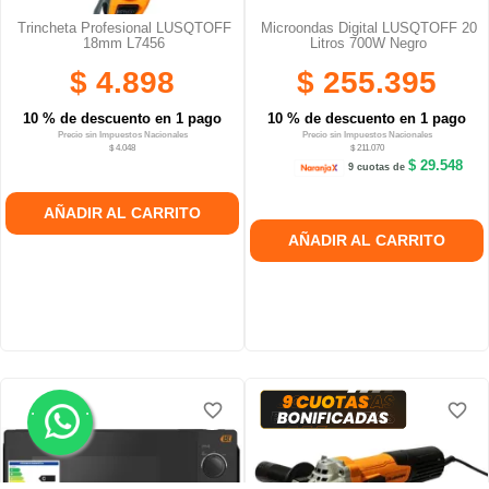
Trincheta Profesional LUSQTOFF
Microondas Digital LUSQTOFF 20
18mm L7456
Litros 700W Negro
$ 4.898
$ 255.395
10 % de descuento en 1 pago
10 % de descuento en 1 pago
Precio sin Impuestos Nacionales
Precio sin Impuestos Nacionales
$ 4.048
$ 211.070
$ 29.548
9 cuotas de
AÑADIR AL CARRITO
AÑADIR AL CARRITO
.
.
favorite_border
favorite_border