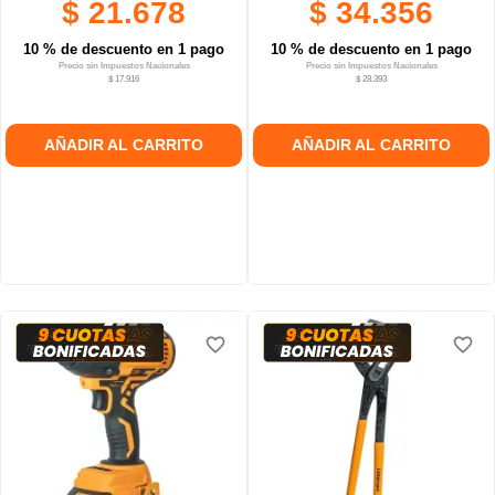
$ 21.678
$ 34.356
10 % de descuento en 1 pago
10 % de descuento en 1 pago
Precio sin Impuestos Nacionales
Precio sin Impuestos Nacionales
$ 17.916
$ 28.393
AÑADIR AL CARRITO
AÑADIR AL CARRITO
favorite_border
favorite_border
favorite_border
favorite_border
favorite_border
favorite_border