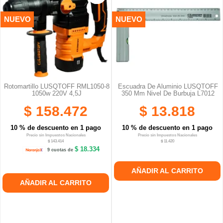
NUEVO
NUEVO
Rotomartillo LUSQTOFF RML1050-8
Escuadra De Aluminio LUSQTOFF
1050w 220V 4,5J
350 Mm Nivel De Burbuja L7012
$ 158.472
$ 13.818
10 % de descuento en 1 pago
10 % de descuento en 1 pago
Precio sin Impuestos Nacionales
Precio sin Impuestos Nacionales
$ 143.414
$ 11.420
$ 18.334
9 cuotas de
AÑADIR AL CARRITO
AÑADIR AL CARRITO