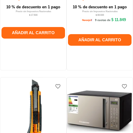
10 % de descuento en 1 pago
10 % de descuento en 1 pago
Precio sin Impuestos Nacionales
Precio sin Impuestos Nacionales
$ 17.916
$ 84.644
$ 11.849
9 cuotas de
AÑADIR AL CARRITO
AÑADIR AL CARRITO
favorite_border
favorite_border