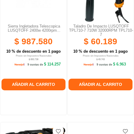
Sierra Ingletadora Telescopica
Taladro De Impacto LUSQTOFF
LUSQTOFF 2400w 4200rpm...
TPL710-7 710W 32000RPM TPL710-
7
$ 987.580
$ 60.189
10 % de descuento en 1 pago
10 % de descuento en 1 pago
Precio sin Impuestos Nacionales
Precio sin Impuestos Nacionales
$ 893.738
$ 49.743
$ 114.257
$ 6.963
9 cuotas de
9 cuotas de
AÑADIR AL CARRITO
AÑADIR AL CARRITO
favorite_border
favorite_border
favorite_border
favorite_border
favorite_border
favorite_border