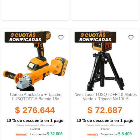
favorite_border
favorite_border
favorite_border
favorite_border
favorite_border
favorite_border
Combo Amoladora + Taladro
Nivel Laser LUSQTOFF 10 Metros
LUSQTOFF A Bateria 18v
Verde + Tripode NV10L-8
$ 276.644
$ 72.687
10 % de descuento en 1 pago
10 % de descuento en 1 pago
Precio sin Impuestos Nacionales
Precio sin Impuestos Nacionales
$ 228.631
$ 65.780
$ 32.006
$ 8.409
9 cuotas de
9 cuotas de