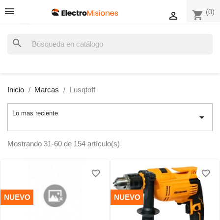
(0)
shopping_cart

search
Inicio
Marcas
Lusqtoff
Lo mas reciente

Mostrando 31-60 de 154 artículo(s)
favorite_border
favorite_border
favorite_border
favorite_border
favorite_border
favorite_border
NUEVO
NUEVO