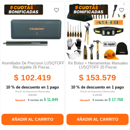
favorite_border
favorite_border
favorite_border
favorite_border
favorite_border
favorite_border
Atornillador De Precision LUSQTOFF
Kit Bolso + Herramientas Manuales
Recargable 26 Piezas...
LUSQTOFF 20 Piezas
$ 102.419
$ 153.579
10 % de descuento en 1 pago
10 % de descuento en 1 pago
Precio sin Impuestos Nacionales
Precio sin Impuestos Nacionales
$ 84.644
$ 126.925
$ 11.849
$ 17.768
9 cuotas de
9 cuotas de
AÑADIR AL CARRITO
AÑADIR AL CARRITO