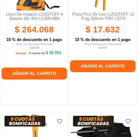
Llave De Impacto LUSQTOFF A
Pinza Pico De Loro LUSQTOFF 12
Bateria 18v 4Ah LIL600-8BK
Pulg 300mm PRO L4274
$ 264.068
$ 17.632
10 % de descuento en 1 pago
10 % de descuento en 1 pago
Precio sin Impuestos Nacionales
Precio sin Impuestos Nacionales
$ 218.238
$ 14.572
$ 30.551
9 cuotas de
AÑADIR AL CARRITO
AÑADIR AL CARRITO
favorite_border
favorite_border
favorite_border
favorite_border
favorite_border
favorite_border