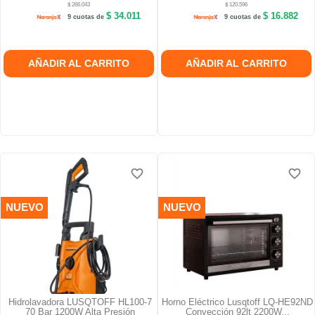
$ 266.043
$ 120.596
$ 34.011
$ 16.882
9 cuotas de
9 cuotas de
AÑADIR AL CARRITO
AÑADIR AL CARRITO
favorite_border
favorite_border
favorite_border
favorite_border
favorite_border
favorite_border
NUEVO
NUEVO
Hidrolavadora LUSQTOFF HL100-7
Horno Eléctrico Lusqtoff LQ-HE92ND
70 Bar 1200W Alta Presión
Convección 92lt 2200W...