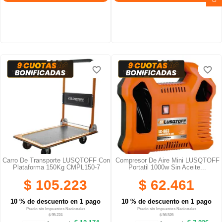
favorite_border
favorite_border
favorite_border
favorite_border
favorite_border
favorite_border
Carro De Transporte LUSQTOFF Con
Compresor De Aire Mini LUSQTOFF
Plataforma 150Kg CMPL150-7
Portatil 1000w Sin Aceite...
$ 105.223
$ 62.461
10 % de descuento en 1 pago
10 % de descuento en 1 pago
Precio sin Impuestos Nacionales
Precio sin Impuestos Nacionales
$ 95.224
$ 56.526