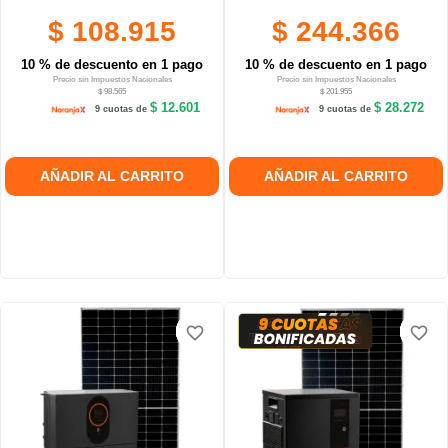
$ 108.915
$ 244.366
10 % de descuento en 1 pago
10 % de descuento en 1 pago
Precio sin Impuestos Nacionales
Precio sin Impuestos Nacionales
$ 98.565
$ 201.955
$ 12.601
$ 28.272
9 cuotas de
9 cuotas de
AÑADIR AL CARRITO
AÑADIR AL CARRITO
favorite_border
favorite_border
favorite_border
favorite_border
favorite_border
favorite_border