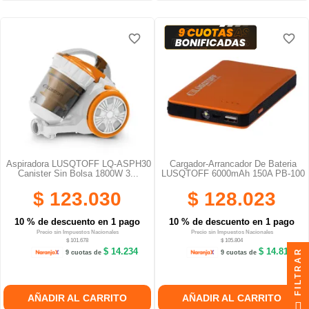
favorite_border
favorite_border
favorite_border
favorite_border
favorite_border
favorite_border
Aspiradora LUSQTOFF LQ-ASPH30
Cargador-Arrancador De Bateria
Canister Sin Bolsa 1800W 3...
LUSQTOFF 6000mAh 150A PB-100
$ 123.030
$ 128.023
10 % de descuento en 1 pago
10 % de descuento en 1 pago
Precio sin Impuestos Nacionales
Precio sin Impuestos Nacionales
$ 101.678
$ 105.804
$ 14.234
$ 14.811
FILTRAR
9 cuotas de
9 cuotas de
AÑADIR AL CARRITO
AÑADIR AL CARRITO