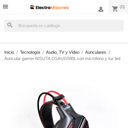
(0)
shopping_cart

search
Inicio
Tecnología
Audio, TV y Video
Auriculares
Auricular gamer NISUTA OSAUG580L con micrófono y luz led