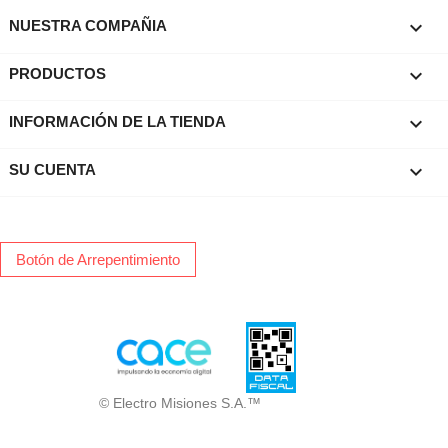

NUESTRA COMPAÑIA

PRODUCTOS
keyboard_arrow_down
INFORMACIÓN DE LA TIENDA

SU CUENTA
Botón de Arrepentimiento
© Electro Misiones S.A.™