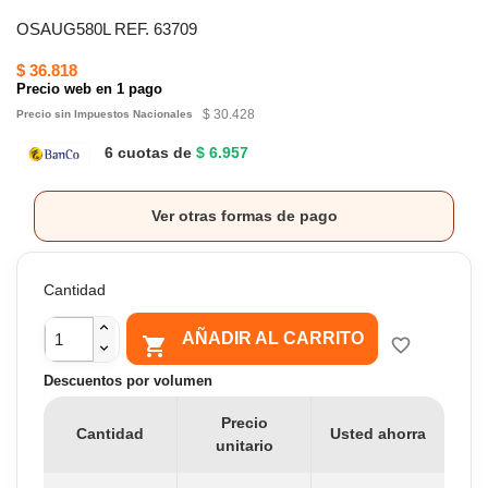
OSAUG580L REF. 63709
$ 36.818
Precio web en 1 pago
$ 30.428
Precio sin Impuestos Nacionales
6 cuotas de
$ 6.957
Ver otras formas de pago
Cantidad
AÑADIR AL CARRITO

favorite_border
Descuentos por volumen
Precio
Cantidad
Usted ahorra
unitario