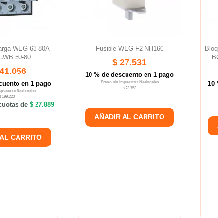
carga WEG 63-80A
Fusible WEG F2 NH160
Bloq
 CWB 50-80
B
$ 27.531
241.056
10 % de descuento en 1 pago
cuento en 1 pago
Precio sin Impuestos Nacionales
10 
$ 22.753
Impuestos Nacionales
$ 199.220
cuotas de
$ 27.889
AÑADIR AL CARRITO
 AL CARRITO