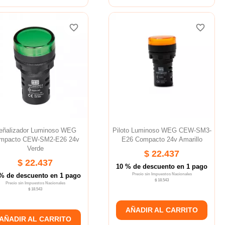
favorite_border
favorite_border
favorite_border
favorite_border
favorite_border
favorite_border
eñalizador Luminoso WEG
Piloto Luminoso WEG CEW-SM3-
mpacto CEW-SM2-E26 24v
E26 Compacto 24v Amarillo
Verde
$ 22.437
$ 22.437
10 % de descuento en 1 pago
% de descuento en 1 pago
Precio sin Impuestos Nacionales
$ 18.543
Precio sin Impuestos Nacionales
$ 18.543
AÑADIR AL CARRITO
AÑADIR AL CARRITO