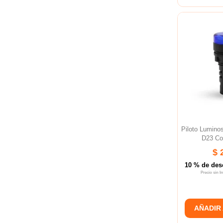
Piloto Lumin
D23 Co
$ 
10 % de des
Precio sin 
AÑADIR