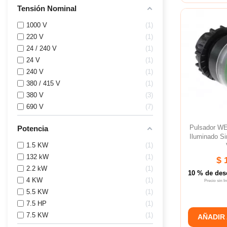
Tensión Nominal
1000 V
1
220 V
1
24 / 240 V
1
24 V
1
240 V
1
380 / 415 V
1
380 V
3
690 V
7
Pulsador W
Potencia
Iluminado S
1.5 KW
1
132 kW
1
$ 
2.2 kW
1
10 % de des
4 KW
1
Precio sin 
5.5 KW
1
7.5 HP
1
7.5 KW
1
AÑADIR