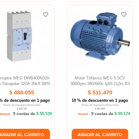
favorite_border
favorite_border
favorite_border
favorite_border
favorite_border
favorite_border
erruptor WEG DWB400N320-
Motor Trifásico WEG 5.5CV
 Tetrapolar 320A 35kA 380V
3000rpm 380/660v Ip55 112m B3
$ 480.055
$ 511.470
% de descuento en 1 pago
10 % de descuento en 1 pago
Precio sin Impuestos Nacionales
Precio sin Impuestos Nacionales
$ 396.740
$ 462.869
9 cuotas de
$ 55.539
9 cuotas de
$ 59.174
AÑADIR AL CARRITO
AÑADIR AL CARRITO