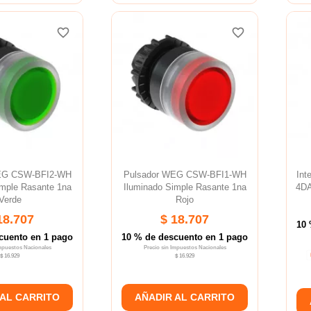
favorite_border
favorite_border
favorite_border
favorite_border
favorite_border
favorite_border
EG CSW-BFI2-WH
Pulsador WEG CSW-BFI1-WH
Int
imple Rasante 1na
Iluminado Simple Rasante 1na
4DA
Verde
Rojo
18.707
$ 18.707
10 
cuento en 1 pago
10 % de descuento en 1 pago
Impuestos Nacionales
Precio sin Impuestos Nacionales
$ 16.929
$ 16.929
 AL CARRITO
AÑADIR AL CARRITO