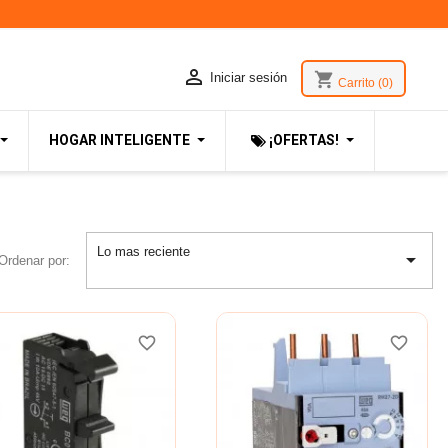

shopping_cart
Iniciar sesión
Carrito
(0)
HOGAR INTELIGENTE
¡OFERTAS!
Lo mas reciente

Ordenar por:
favorite_border
favorite_border
favorite_border
favorite_border
favorite_border
favorite_border