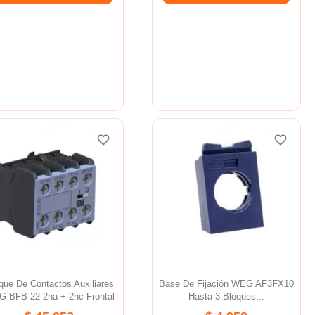
favorite_border
favorite_border
favorite_border
favorite_border
favorite_border
favorite_border
que De Contactos Auxiliares
Base De Fijación WEG AF3FX10
 BFB-22 2na + 2nc Frontal
Hasta 3 Bloques...