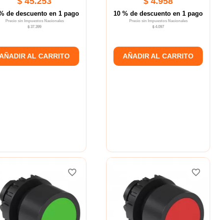
$ 45.253
$ 4.958
% de descuento en 1 pago
10 % de descuento en 1 pago
Precio sin Impuestos Nacionales
Precio sin Impuestos Nacionales
$ 37.399
$ 4.097
AÑADIR AL CARRITO
AÑADIR AL CARRITO
favorite_border
favorite_border
favorite_border
favorite_border
favorite_border
favorite_border