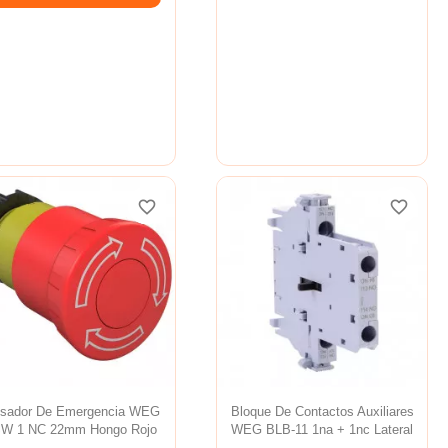
favorite_border
favorite_border
favorite_border
favorite_border
favorite_border
favorite_border
lsador De Emergencia WEG
Bloque De Contactos Auxiliares
W 1 NC 22mm Hongo Rojo
WEG BLB-11 1na + 1nc Lateral