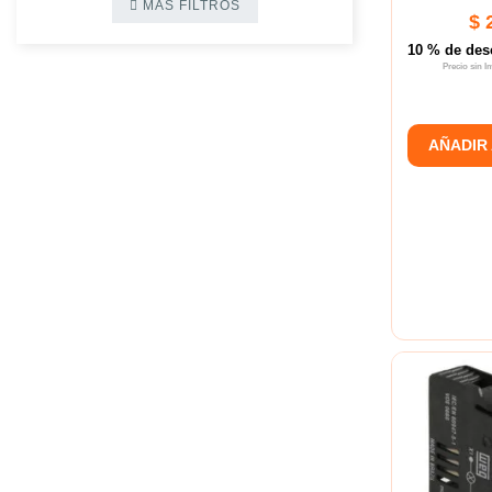
MÁS FILTROS
$ 
10 % de des
Precio sin 
AÑADIR