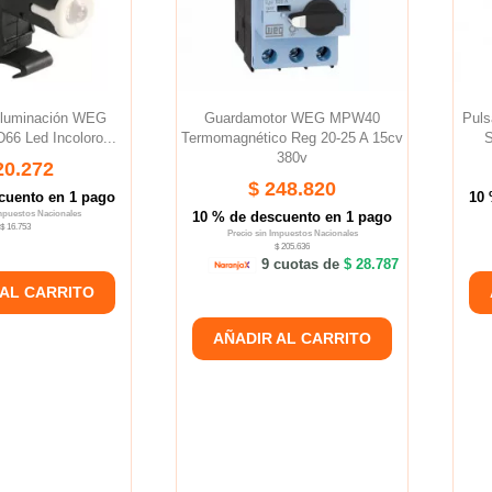
Iluminación WEG
Guardamotor WEG MPW40
Pul
6 Led Incoloro...
Termomagnético Reg 20-25 A 15cv
S
380v
20.272
$ 248.820
cuento en 1 pago
10 
Impuestos Nacionales
10 % de descuento en 1 pago
$ 16.753
Precio sin Impuestos Nacionales
$ 205.636
9 cuotas de
$ 28.787
 AL CARRITO
AÑADIR AL CARRITO