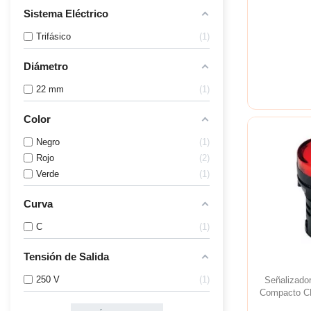
Sistema Eléctrico
Trifásico
1
Diámetro
22 mm
1
Color
Negro
1
Rojo
2
Verde
1
Curva
C
1
Tensión de Salida
250 V
1
Señalizad
Compacto C