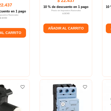
$ 22.437
22.437
10 % de descuento en 1 pago
10 
cuento en 1 pago
Precio sin Impuestos Nacionales
$ 18.543
Impuestos Nacionales
$ 18.543
AÑADIR AL CARRITO
 AL CARRITO
favorite_border
favorite_border
favorite_border
favorite_border
favorite_border
favorite_border