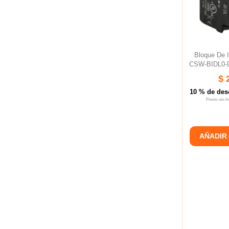
Bloque De 
CSW-BIDL0-D6
$ 
10 % de des
Precio sin 
AÑADIR