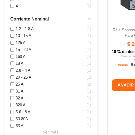
4
2
Corriente Nominal
1.2 - 1.8 A
1
Réle Sobre
Para
10 - 15 A
1
125 A
1
$ 
15 - 23 A
1
10 % de des
160 A
4
Precio sin 
18 A
1
9 
2.8 - 4 A
1
20 - 25 A
1
25 A
2
AÑADIR
31 A
1
32 A
1
320 A
1
5.6 - 8 A
1
60-80A
1
63 A
1
Ver más