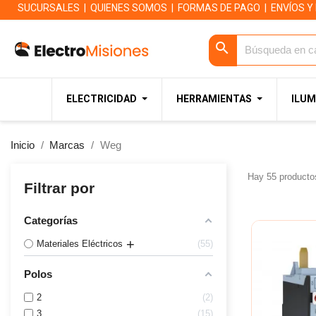
SUCURSALES
|
QUIENES SOMOS
|
FORMAS DE PAGO
|
ENVÍOS Y
search
ELECTRICIDAD
HERRAMIENTAS
ILUM
Inicio
Marcas
Weg
Hay 55 producto
Filtrar por
Categorías
Materiales Eléctricos
55
Polos
2
2
3
15