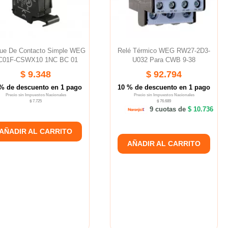
ue De Contacto Simple WEG
Relé Térmico WEG RW27-2D3-
C01F-CSWX10 1NC BC 01
U032 Para CWB 9-38
$ 9.348
$ 92.794
% de descuento en 1 pago
10 % de descuento en 1 pago
Precio sin Impuestos Nacionales
Precio sin Impuestos Nacionales
$ 7.725
$ 76.689
9 cuotas de
$ 10.736
AÑADIR AL CARRITO
AÑADIR AL CARRITO