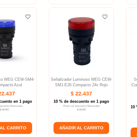
favorite_border
favorite_border
favorite_border
favorite_border
favorite_border
favorite_border
oso WEG CEW-SM4-
Señalizador Luminoso WEG CEW-
S
mpacto Azul
SM1-E26 Compacto 24v Rojo
Co
22.437
$ 22.437
cuento en 1 pago
10 % de descuento en 1 pago
Impuestos Nacionales
Precio sin Impuestos Nacionales
10 
$ 18.543
$ 18.543
 AL CARRITO
AÑADIR AL CARRITO