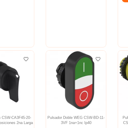
favorite_border
favorite_border
favorite_border
favorite_border
favorite_border
favorite_border
G CSW-CA3F45-20-
Pulsador Doble WEG CSW-BD-11-
Pu
osiciones 2na Larga
3VF 1na+1nc Ip40
CS