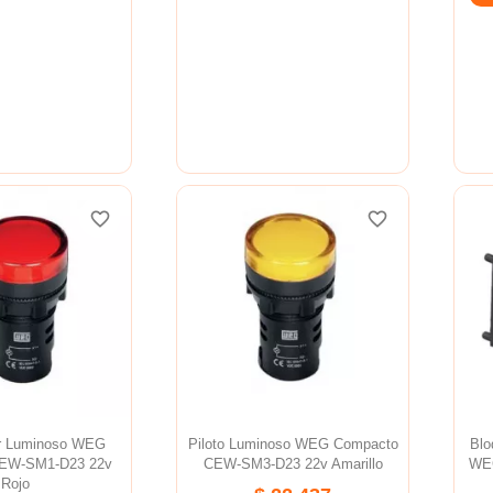
favorite_border
favorite_border
favorite_border
favorite_border
favorite_border
favorite_border
or Luminoso WEG
Piloto Luminoso WEG Compacto
Blo
EW-SM1-D23 22v
CEW-SM3-D23 22v Amarillo
WEG
Rojo