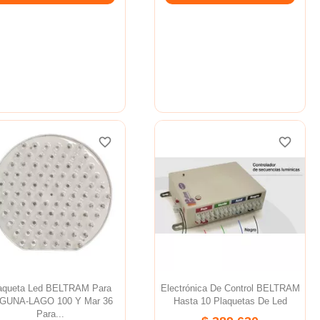
favorite_border
favorite_border
favorite_border
favorite_border
aqueta Led BELTRAM Para
Electrónica De Control BELTRAM
GUNA-LAGO 100 Y Mar 36
Hasta 10 Plaquetas De Led
Para...