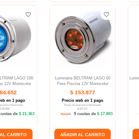
favorite_border
favorite_border
favorite_border
favorite_border
ELTRAM LAGO 100
Luminaria BELTRAM LAGO 50
Lumi
as 12V Monocolor
Para Piscina 12V Monocolor
184.652
$ 153.877
web en 1 pago
Precio web en 1 pago
Impuestos Nacionales
Precio sin Impuestos Nacionales
$ 152.605
$ 127.171
cuotas de
$ 21.363
9 cuotas de
$ 17.803
 AL CARRITO
AÑADIR AL CARRITO