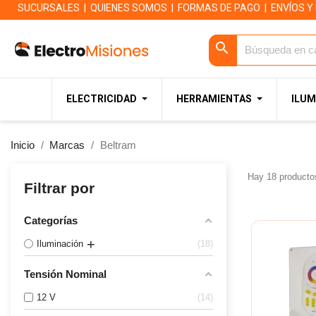
SUCURSALES
|
QUIENES SOMOS
|
FORMAS DE PAGO
|
ENVÍOS Y
search
ELECTRICIDAD
HERRAMIENTAS
ILUM
Inicio
Marcas
Beltram
Hay 18 producto
Filtrar por
Categorías
Iluminación
18
Tensión Nominal
12 V
14