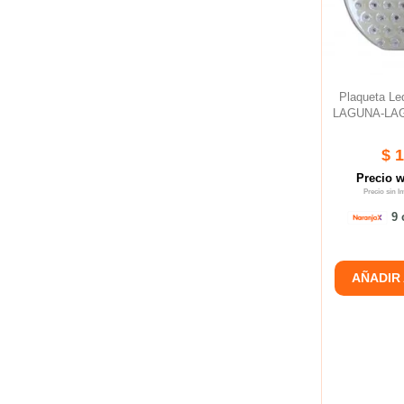
Plaqueta L
LAGUNA-LAGO
$ 
Precio 
Precio sin 
9 
AÑADIR