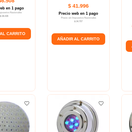
46.508
$ 41.996
web en 1 pago
Impuestos Nacionales
Precio web en 1 pago
$ 38.436
Precio sin Impuestos Nacionales
$ 34.707
 AL CARRITO
AÑADIR AL CARRITO
favorite_border
favorite_border
favorite_border
favorite_border