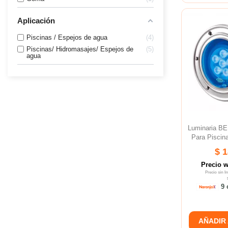
Aplicación
Piscinas / Espejos de agua
4
Piscinas/ Hidromasajes/ Espejos de
5
agua
Luminaria B
Para Piscin
$ 
Precio 
Precio sin 
9 
AÑADIR