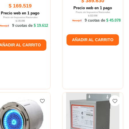
$ 389.630
$ 169.519
Precio web en 1 pago
Precio web en 1 pago
Precio sin Impuestos Nacionales
$ 322.008
Precio sin Impuestos Nacionales
9 cuotas de
$ 45.078
$ 140.098
9 cuotas de
$ 19.612
AÑADIR AL CARRITO
AÑADIR AL CARRITO
favorite_border
favorite_border
favorite_border
favorite_border