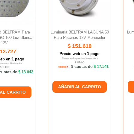
ed BELTRAM Para
Luminaria BELTRAM LAGUNA 50
Lum
 100 Luz Blanca
Para Piscinas 12V Monocolor
12V
$ 151.618
112.727
Precio web en 1 pago
web en 1 pago
Precio sin Impuestos Nacionales
$ 125.304
Impuestos Nacionales
9 cuotas de
$ 17.541
$ 93.163
cuotas de
$ 13.042
AÑADIR AL CARRITO
 AL CARRITO