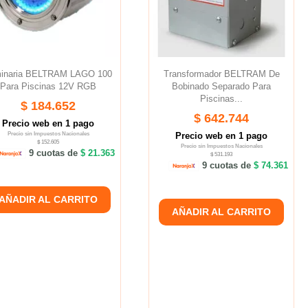
inaria BELTRAM LAGO 100
Transformador BELTRAM De
Para Piscinas 12V RGB
Bobinado Separado Para
Piscinas...
$ 184.652
$ 642.744
Precio web en 1 pago
Precio sin Impuestos Nacionales
Precio web en 1 pago
$ 152.605
Precio sin Impuestos Nacionales
9 cuotas de
$ 21.363
$ 531.193
9 cuotas de
$ 74.361
AÑADIR AL CARRITO
AÑADIR AL CARRITO