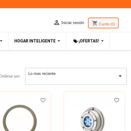

shopping_cart
Iniciar sesión
Carrito
(0)
HOGAR INTELIGENTE
¡OFERTAS!
Lo mas reciente

Ordenar por:
favorite_border
favorite_border
favorite_border
favorite_border