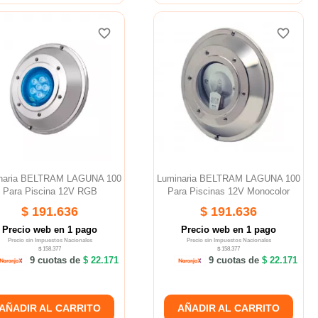
favorite_border
favorite_border
favorite_border
favorite_border
naria BELTRAM LAGUNA 100
Luminaria BELTRAM LAGUNA 100
Para Piscina 12V RGB
Para Piscinas 12V Monocolor
$ 191.636
$ 191.636
Precio web en 1 pago
Precio web en 1 pago
Precio sin Impuestos Nacionales
Precio sin Impuestos Nacionales
$ 158.377
$ 158.377
9 cuotas de
$ 22.171
9 cuotas de
$ 22.171
AÑADIR AL CARRITO
AÑADIR AL CARRITO