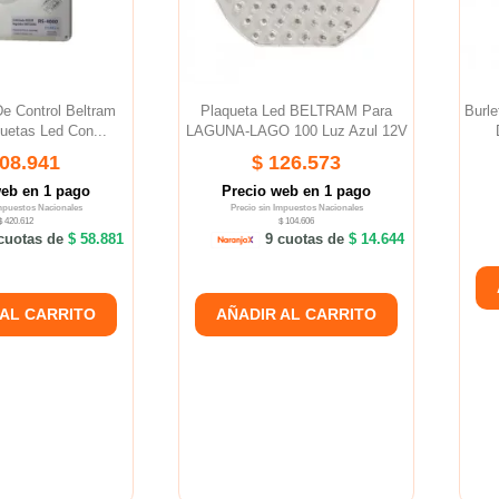
De Control Beltram
Plaqueta Led BELTRAM Para
Burle
uetas Led Con...
LAGUNA-LAGO 100 Luz Azul 12V
508.941
$ 126.573
web en 1 pago
Precio web en 1 pago
Impuestos Nacionales
Precio sin Impuestos Nacionales
$ 420.612
$ 104.606
cuotas de
$ 58.881
9 cuotas de
$ 14.644
 AL CARRITO
AÑADIR AL CARRITO