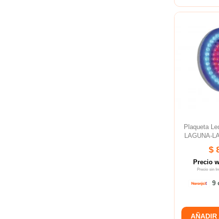
Plaqueta L
LAGUNA-LA
$ 
Precio 
Precio sin 
9 
AÑADIR