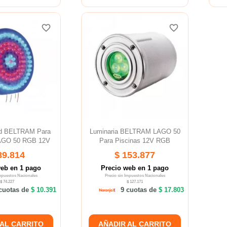
favorite_border
favorite_border
favorite_border
favorite_border
ed BELTRAM Para
Luminaria BELTRAM LAGO 50
GO 50 RGB 12V
Para Piscinas 12V RGB
89.814
$ 153.877
web en 1 pago
Precio web en 1 pago
Impuestos Nacionales
Precio sin Impuestos Nacionales
$ 74.227
$ 127.171
cuotas de
$ 10.391
9 cuotas de
$ 17.803
 AL CARRITO
AÑADIR AL CARRITO