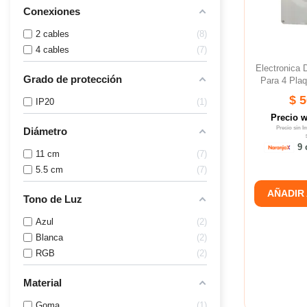
Conexiones
2 cables
8
4 cables
7
Electronica 
Grado de protección
Para 4 Plaq
$ 
IP20
1
Precio 
Precio sin 
Diámetro
9 
11 cm
7
5.5 cm
7
AÑADIR
Tono de Luz
Azul
2
Blanca
2
RGB
2
Material
Goma
1