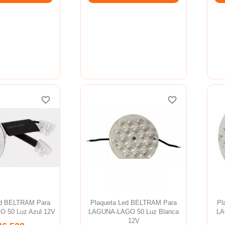
favorite_border
favorite_border
favorite_border
favorite_border
ed BELTRAM Para
Plaqueta Led BELTRAM Para
Pl
 50 Luz Azul 12V
LAGUNA-LAGO 50 Luz Blanca
LA
12V