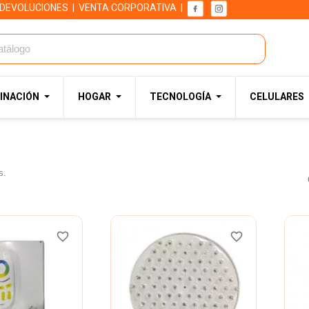
 DEVOLUCIONES
|
VENTA CORPORATIVA
|
INACIÓN
HOGAR
TECNOLOGÍA
CELULARES
s.
favorite_border
favorite_border
favorite_border
favorite_border