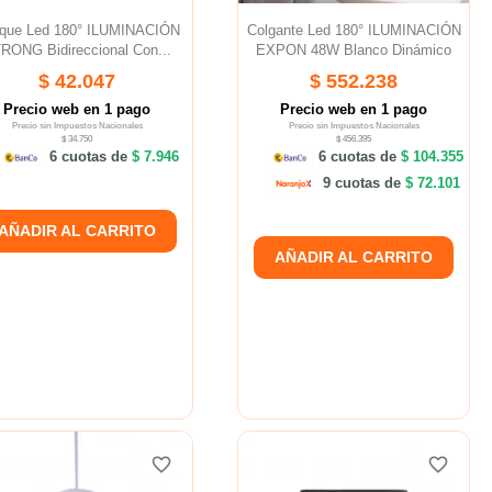
ique Led 180° ILUMINACIÓN
Colgante Led 180° ILUMINACIÓN
RONG Bidireccional Con...
EXPON 48W Blanco Dinámico
$ 42.047
$ 552.238
Precio web en 1 pago
Precio web en 1 pago
Precio sin Impuestos Nacionales
Precio sin Impuestos Nacionales
$ 34.750
$ 456.395
6 cuotas de
$ 7.946
6 cuotas de
$ 104.355
9 cuotas de
$ 72.101
AÑADIR AL CARRITO
AÑADIR AL CARRITO
favorite_border
favorite_border
favorite_border
favorite_border
favorite_border
favorite_border