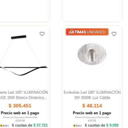
favorite_border
favorite_border
favorite_border
favorite_border
favorite_border
favorite_border
ante Led 180° ILUMINACIÓN
Embutido Led 180° ILUMINACIÓN
SE 30W Blanco Dinámico...
3W 3000K Luz Cálida
$ 305.451
$ 48.114
Precio web en 1 pago
Precio web en 1 pago
Precio sin Impuestos Nacionales
Precio sin Impuestos Nacionales
$ 252.439
$ 39.763
6 cuotas de
$ 57.721
6 cuotas de
$ 9.092