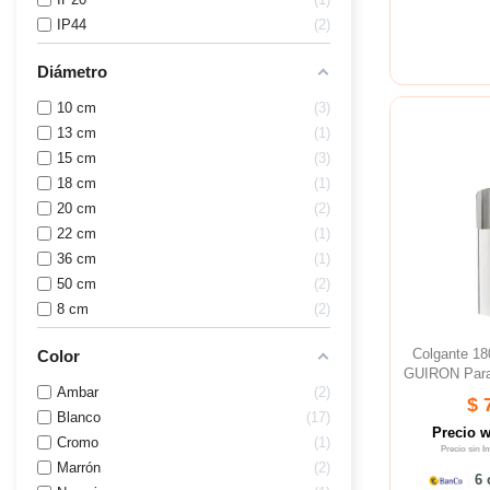
IP44
2
Diámetro
10 cm
3
13 cm
1
15 cm
3
18 cm
1
20 cm
2
22 cm
1
36 cm
1
50 cm
2
8 cm
2
Colgante 1
Color
GUIRON Para
Ambar
2
$ 
Blanco
17
Precio 
Cromo
1
Precio sin 
Marrón
2
6 