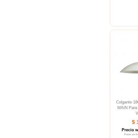
Colgante 1
MAIN Para
V
$ 
Precio 
Precio sin 