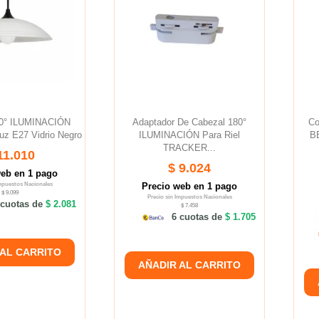
80° ILUMINACIÓN
Adaptador De Cabezal 180°
Co
uz E27 Vidrio Negro
ILUMINACIÓN Para Riel
B
TRACKER...
11.010
$ 9.024
web en 1 pago
Impuestos Nacionales
Precio web en 1 pago
$ 9.099
Precio sin Impuestos Nacionales
cuotas de
$ 2.081
$ 7.458
6 cuotas de
$ 1.705
 AL CARRITO
AÑADIR AL CARRITO