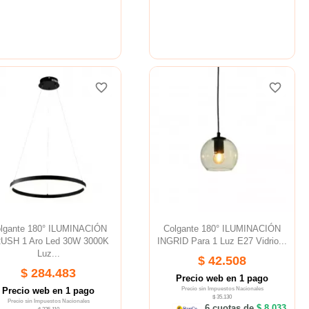
favorite_border
favorite_border
favorite_border
favorite_border
favorite_border
favorite_border
lgante 180° ILUMINACIÓN
Colgante 180° ILUMINACIÓN
USH 1 Aro Led 30W 3000K
INGRID Para 1 Luz E27 Vidrio...
Luz...
$ 42.508
$ 284.483
Precio web en 1 pago
Precio web en 1 pago
Precio sin Impuestos Nacionales
$ 35.130
Precio sin Impuestos Nacionales
6 cuotas de
$ 8.033