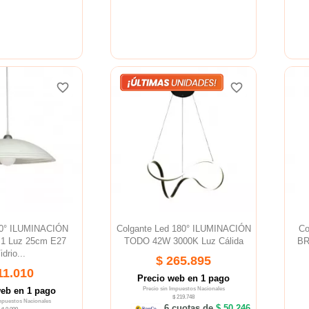
favorite_border
favorite_border
favorite_border
favorite_border
favorite_border
favorite_border
80° ILUMINACIÓN
Colgante Led 180° ILUMINACIÓN
Co
 1 Luz 25cm E27
TODO 42W 3000K Luz Cálida
BR
idrio...
$ 265.895
11.010
Precio web en 1 pago
web en 1 pago
Precio sin Impuestos Nacionales
$ 219.748
Impuestos Nacionales
6 cuotas de
$ 50.246