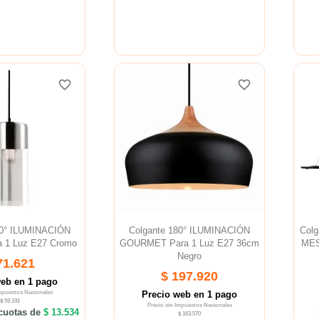
favorite_border
favorite_border
favorite_border
favorite_border
favorite_border
favorite_border
80° ILUMINACIÓN
Colgante 180° ILUMINACIÓN
Colg
 1 Luz E27 Cromo
GOURMET Para 1 Luz E27 36cm
MES
Negro
71.621
$ 197.920
web en 1 pago
Impuestos Nacionales
Precio web en 1 pago
$ 59.191
Precio sin Impuestos Nacionales
cuotas de
$ 13.534
$ 163.570