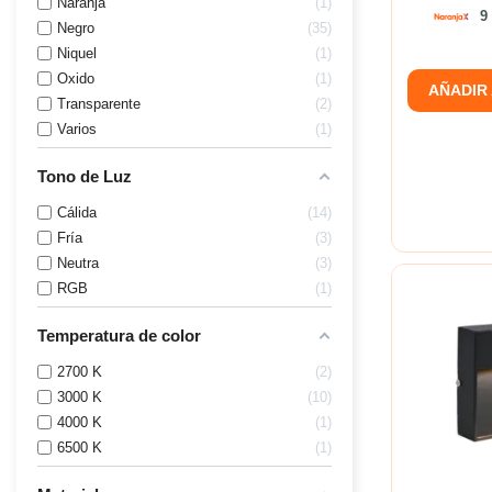
Naranja
1
9 
Negro
35
Niquel
1
Oxido
1
AÑADIR
Transparente
2
Varios
1
Tono de Luz
Cálida
14
Fría
3
Neutra
3
RGB
1
Temperatura de color
2700 K
2
3000 K
10
4000 K
1
6500 K
1