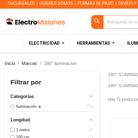
SUCURSALES
|
QUIENES SOMOS
|
FORMAS DE PAGO
|
ENVÍOS Y
search
ELECTRICIDAD
HERRAMIENTAS
ILUM
Inicio
Marcas
180° iluminacion
180° ILUMINA
Filtrar por
180° ILUMINA
Categorías
Hay 71 producto
Iluminación
71
Longitud
1 metro
2
100 cm
1