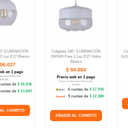
80° ILUMINACIÓN
Colgante 180° ILUMINACIÓN
Co
1 Luz E27 Blanco
DAYAN Para 1 Luz E27 Vidrio
GUI
Blanco
106.027
$ 94.884
web en 1 pago
Impuestos Nacionales
Precio web en 1 pago
$ 87.625
Precio sin Impuestos Nacionales
cuotas de
$ 20.036
$ 78.417
6 cuotas de
$ 17.930
cuotas de
$ 13.843
9 cuotas de
$ 12.388
 AL CARRITO
AÑADIR AL CARRITO