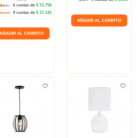
$ 235.110
6 cuotas de
$ 53.758
9 cuotas de
$ 37.142
AÑADIR AL CARRITO
AÑADIR AL CARRITO
favorite_border
favorite_border
favorite_border
favorite_border
favorite_border
favorite_border