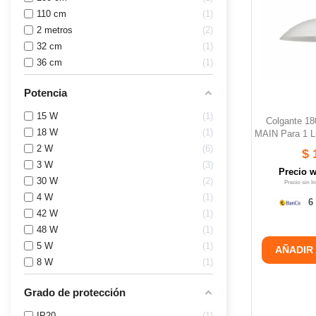
110 cm
1
2 metros
2
32 cm
1
36 cm
1
Potencia
15 W
1
Colgante 1
18 W
1
MAIN Para 1 L
2 W
6
$ 
3 W
3
Precio 
30 W
2
Precio sin 
4 W
1
6 
42 W
1
48 W
1
5 W
1
AÑADIR
8 W
1
Grado de protección
IP20
1