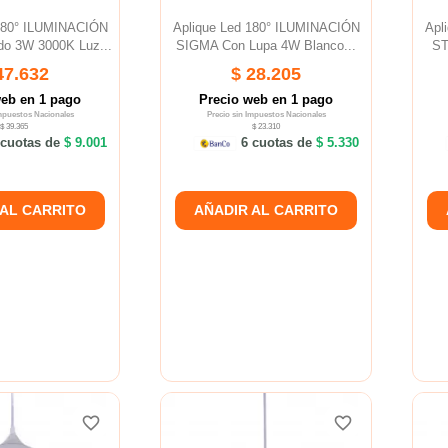
 180° ILUMINACIÓN
Aplique Led 180° ILUMINACIÓN
Apl
o 3W 3000K Luz...
SIGMA Con Lupa 4W Blanco...
ST
47.632
$ 28.205
web en 1 pago
Precio web en 1 pago
Impuestos Nacionales
Precio sin Impuestos Nacionales
$ 39.365
$ 23.310
cuotas de
$ 9.001
6 cuotas de
$ 5.330
 AL CARRITO
AÑADIR AL CARRITO
favorite_border
favorite_border
favorite_border
favorite_border
favorite_border
favorite_border