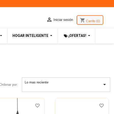

shopping_cart
Iniciar sesión
Carrito
(0)
HOGAR INTELIGENTE
¡OFERTAS!
Lo mas reciente

Ordenar por:
favorite_border
favorite_border
favorite_border
favorite_border
favorite_border
favorite_border