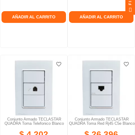
AÑADIR AL CARRITO
AÑADIR AL CARRITO
favorite_border
favorite_border
favorite_border
favorite_border
favorite_border
favorite_border
Conjunto Armado TECLASTAR
Conjunto Armado TECLASTAR
QUADRA Toma Telefonico Blanco
QUADRA Toma Red Rj45 C5e Blanco
$ 4.202
$ 26.396