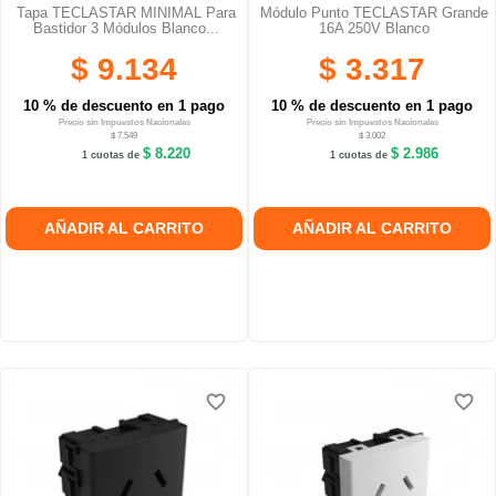
Tapa TECLASTAR MINIMAL Para
Módulo Punto TECLASTAR Grande
Bastidor 3 Módulos Blanco...
16A 250V Blanco
$ 9.134
$ 3.317
10 % de descuento en 1 pago
10 % de descuento en 1 pago
Precio sin Impuestos Nacionales
Precio sin Impuestos Nacionales
$ 7.549
$ 3.002
$ 8.220
$ 2.986
1 cuotas de
1 cuotas de
AÑADIR AL CARRITO
AÑADIR AL CARRITO
favorite_border
favorite_border