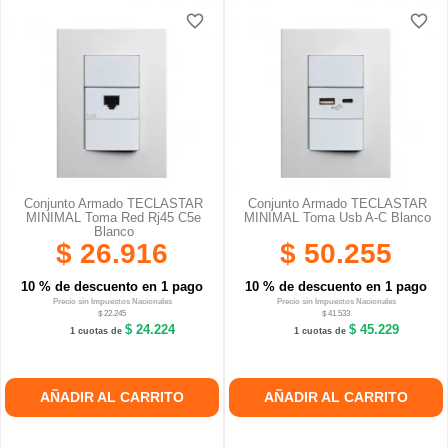
favorite_border
favorite_border
favorite_border
favorite_border
favorite_border
favorite_border
Conjunto Armado TECLASTAR
Conjunto Armado TECLASTAR
MINIMAL Toma Red Rj45 C5e
MINIMAL Toma Usb A-C Blanco
Blanco
$ 26.916
$ 50.255
10 % de descuento en 1 pago
10 % de descuento en 1 pago
Precio sin Impuestos Nacionales
Precio sin Impuestos Nacionales
$ 22.245
$ 41.533
$ 24.224
$ 45.229
1 cuotas de
1 cuotas de
AÑADIR AL CARRITO
AÑADIR AL CARRITO