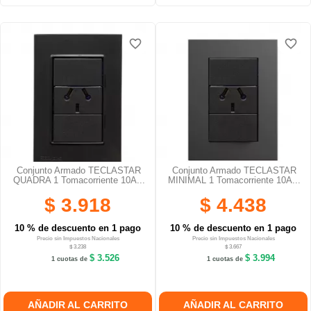
favorite_border
favorite_border
favorite_border
favorite_border
favorite_border
favorite_border
Conjunto Armado TECLASTAR
Conjunto Armado TECLASTAR
QUADRA 1 Tomacorriente 10A...
MINIMAL 1 Tomacorriente 10A...
$ 3.918
$ 4.438
10 % de descuento en 1 pago
10 % de descuento en 1 pago
Precio sin Impuestos Nacionales
Precio sin Impuestos Nacionales
$ 3.238
$ 3.667
$ 3.526
$ 3.994
1 cuotas de
1 cuotas de
AÑADIR AL CARRITO
AÑADIR AL CARRITO