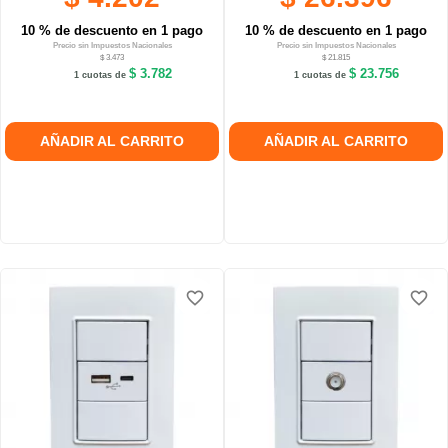
10 % de descuento en 1 pago
10 % de descuento en 1 pago
Precio sin Impuestos Nacionales
Precio sin Impuestos Nacionales
$ 3.473
$ 21.815
$ 3.782
$ 23.756
1 cuotas de
1 cuotas de
AÑADIR AL CARRITO
AÑADIR AL CARRITO
favorite_border
favorite_border
favorite_border
favorite_border
favorite_border
favorite_border