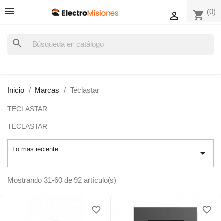
(0)
shopping_cart

search
Inicio
Marcas
Teclastar
TECLASTAR
TECLASTAR
Lo mas reciente

Mostrando 31-60 de 92 artículo(s)
favorite_border
favorite_border
favorite_border
favorite_border
favorite_border
favorite_border