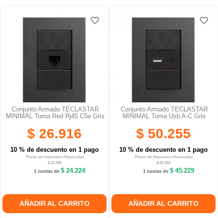
favorite_border
favorite_border
favorite_border
favorite_border
favorite_border
favorite_border
Conjunto Armado TECLASTAR
Conjunto Armado TECLASTAR
MINIMAL Toma Red Rj45 C5e Gris
MINIMAL Toma Usb A-C Gris
$ 26.916
$ 50.255
10 % de descuento en 1 pago
10 % de descuento en 1 pago
Precio sin Impuestos Nacionales
Precio sin Impuestos Nacionales
$ 22.245
$ 41.533
$ 24.224
$ 45.229
1 cuotas de
1 cuotas de
AÑADIR AL CARRITO
AÑADIR AL CARRITO