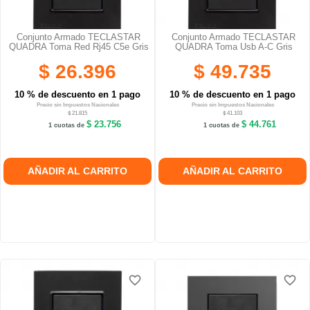
Conjunto Armado TECLASTAR
Conjunto Armado TECLASTAR
QUADRA Toma Red Rj45 C5e Gris
QUADRA Toma Usb A-C Gris
$ 26.396
$ 49.735
10 % de descuento en 1 pago
10 % de descuento en 1 pago
Precio sin Impuestos Nacionales
Precio sin Impuestos Nacionales
$ 21.815
$ 41.103
$ 23.756
$ 44.761
1 cuotas de
1 cuotas de
AÑADIR AL CARRITO
AÑADIR AL CARRITO
favorite_border
favorite_border
favorite_border
favorite_border
favorite_border
favorite_border