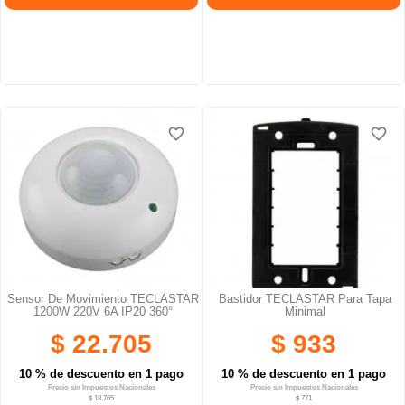
favorite_border
favorite_border
favorite_border
favorite_border
favorite_border
favorite_border
Sensor De Movimiento TECLASTAR
Bastidor TECLASTAR Para Tapa
1200W 220V 6A IP20 360°
Minimal
$ 22.705
$ 933
10 % de descuento en 1 pago
10 % de descuento en 1 pago
Precio sin Impuestos Nacionales
Precio sin Impuestos Nacionales
$ 18.765
$ 771