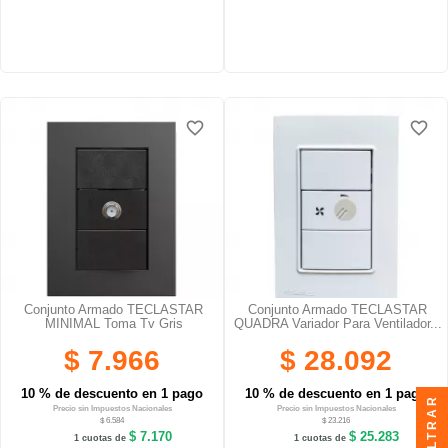
favorite_border
favorite_border
favorite_border
favorite_border
favorite_border
favorite_border
Conjunto Armado TECLASTAR
Conjunto Armado TECLASTAR
MINIMAL Toma Tv Gris
QUADRA Variador Para Ventilador...
$ 7.966
$ 28.092
10 % de descuento en 1 pago
10 % de descuento en 1 pago
FILTRAR
Precio sin Impuestos Nacionales
Precio sin Impuestos Nacionales
$ 6.584
$ 23.216
$ 7.170
$ 25.283
1 cuotas de
1 cuotas de