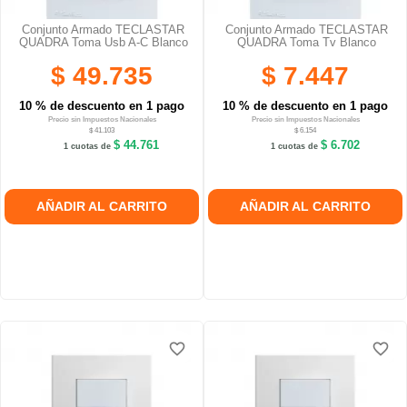
Conjunto Armado TECLASTAR
Conjunto Armado TECLASTAR
QUADRA Toma Usb A-C Blanco
QUADRA Toma Tv Blanco
$ 49.735
$ 7.447
10 % de descuento en 1 pago
10 % de descuento en 1 pago
Precio sin Impuestos Nacionales
Precio sin Impuestos Nacionales
$ 41.103
$ 6.154
$ 44.761
$ 6.702
1 cuotas de
1 cuotas de
AÑADIR AL CARRITO
AÑADIR AL CARRITO
favorite_border
favorite_border
favorite_border
favorite_border
favorite_border
favorite_border