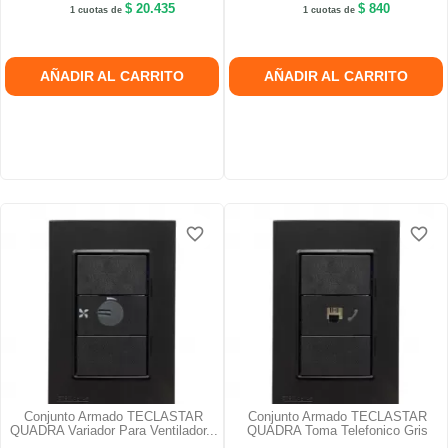
$ 20.435
$ 840
1 cuotas de
1 cuotas de
AÑADIR AL CARRITO
AÑADIR AL CARRITO
favorite_border
favorite_border
favorite_border
favorite_border
favorite_border
favorite_border
Conjunto Armado TECLASTAR
Conjunto Armado TECLASTAR
QUADRA Variador Para Ventilador...
QUADRA Toma Telefonico Gris