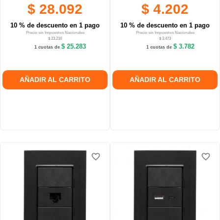
$ 28.092
$ 4.202
10 % de descuento en 1 pago
10 % de descuento en 1 pago
Precio sin Impuestos Nacionales
Precio sin Impuestos Nacionales
$ 23.216
$ 3.473
$ 25.283
$ 3.782
1 cuotas de
1 cuotas de
AÑADIR AL CARRITO
AÑADIR AL CARRITO
favorite_border
favorite_border
favorite_border
favorite_border
favorite_border
favorite_border