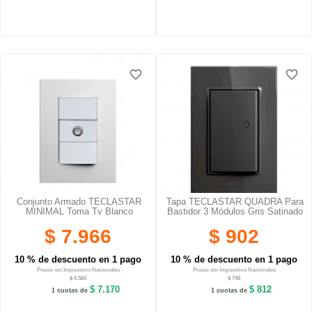
favorite_border
favorite_border
favorite_border
favorite_border
favorite_border
favorite_border
Conjunto Armado TECLASTAR
Tapa TECLASTAR QUADRA Para
MINIMAL Toma Tv Blanco
Bastidor 3 Módulos Gris Satinado
$ 7.966
$ 902
10 % de descuento en 1 pago
10 % de descuento en 1 pago
Precio sin Impuestos Nacionales
Precio sin Impuestos Nacionales
$ 6.584
$ 746
$ 7.170
$ 812
1 cuotas de
1 cuotas de