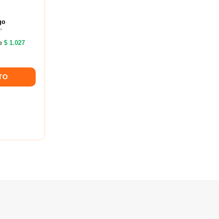
go
s
de
$ 1.027
TO