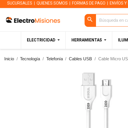
SUCURSALES
|
QUIENES SOMOS
|
FORMAS DE PAGO
|
ENVÍOS Y
search
ELECTRICIDAD
HERRAMIENTAS
ILUM
Inicio
Tecnología
Telefonía
Cables USB
Cable Micro US