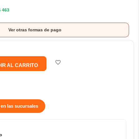
$ 463
Ver otras formas de pago
favorite_border
IR AL CARRITO
 en las sucursales
o