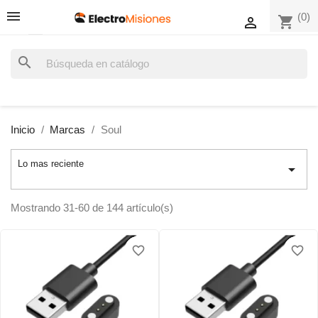
(0)
shopping_cart

search
Inicio
Marcas
Soul
Lo mas reciente

Mostrando 31-60 de 144 artículo(s)
favorite_border
favorite_border
favorite_border
favorite_border
favorite_border
favorite_border