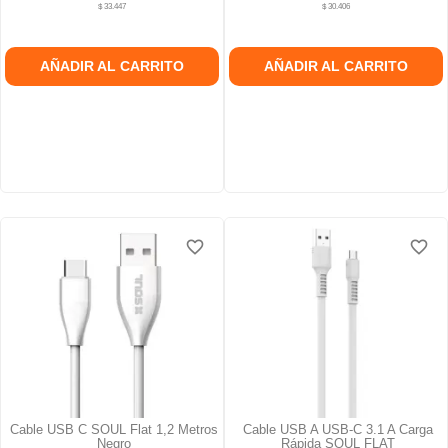
$ 33.447
$ 30.406
AÑADIR AL CARRITO
AÑADIR AL CARRITO
favorite_border
favorite_border
favorite_border
favorite_border
favorite_border
favorite_border
Cable USB C SOUL Flat 1,2 Metros
Cable USB A USB-C 3.1 A Carga
Negro
Rápida SOUL FLAT