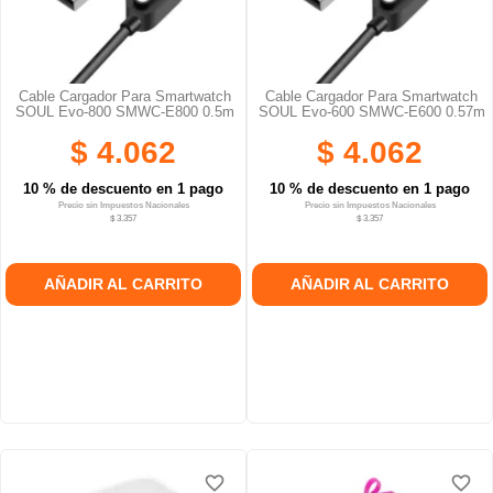
Cable Cargador Para Smartwatch
Cable Cargador Para Smartwatch
SOUL Evo-800 SMWC-E800 0.5m
SOUL Evo-600 SMWC-E600 0.57m
$ 4.062
$ 4.062
10 % de descuento en 1 pago
10 % de descuento en 1 pago
Precio sin Impuestos Nacionales
Precio sin Impuestos Nacionales
$ 3.357
$ 3.357
AÑADIR AL CARRITO
AÑADIR AL CARRITO
favorite_border
favorite_border
favorite_border
favorite_border
favorite_border
favorite_border