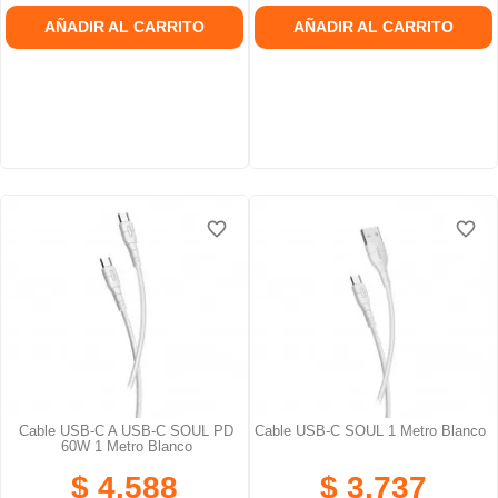
AÑADIR AL CARRITO
AÑADIR AL CARRITO
favorite_border
favorite_border
favorite_border
favorite_border
favorite_border
favorite_border
Cable USB-C A USB-C SOUL PD
Cable USB-C SOUL 1 Metro Blanco
60W 1 Metro Blanco
$ 4.588
$ 3.737