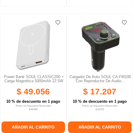
favorite_border
favorite_border
favorite_border
favorite_border
favorite_border
favorite_border
Power Bank SOUL CLASSIC200 +
Cargador De Auto SOUL CA-FM100
Carga Magnética 5000mAh 22.5W
Con Reproductor De Audio...
$ 49.056
$ 17.207
10 % de descuento en 1 pago
10 % de descuento en 1 pago
Precio sin Impuestos Nacionales
Precio sin Impuestos Nacionales
$ 40.542
$ 15.572
AÑADIR AL CARRITO
AÑADIR AL CARRITO