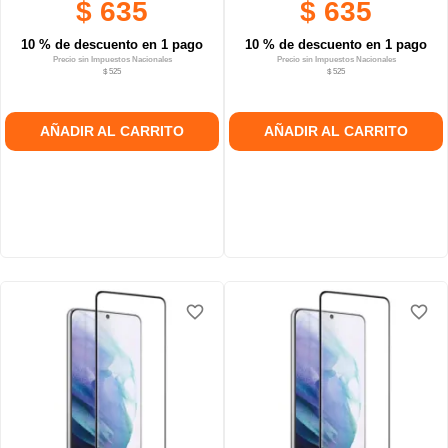
$ 635
$ 635
10 % de descuento en 1 pago
10 % de descuento en 1 pago
Precio sin Impuestos Nacionales
Precio sin Impuestos Nacionales
$ 525
$ 525
AÑADIR AL CARRITO
AÑADIR AL CARRITO
favorite_border
favorite_border
favorite_border
favorite_border
favorite_border
favorite_border