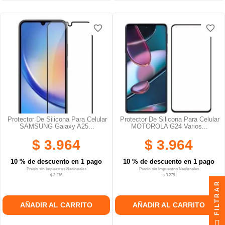
favorite_border
favorite_border
favorite_border
favorite_border
favorite_border
favorite_border
Protector De Silicona Para Celular
Protector De Silicona Para Celular
SAMSUNG Galaxy A25...
MOTOROLA G24 Varios...
$ 3.964
$ 3.964
10 % de descuento en 1 pago
10 % de descuento en 1 pago
Precio sin Impuestos Nacionales
Precio sin Impuestos Nacionales
$ 3.276
$ 3.276
FILTRAR
AÑADIR AL CARRITO
AÑADIR AL CARRITO