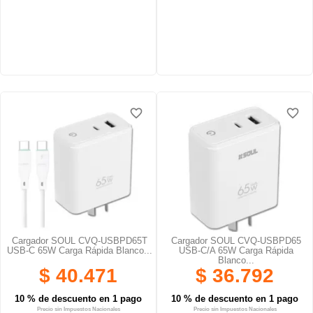
favorite_border
favorite_border
favorite_border
favorite_border
favorite_border
favorite_border
Cargador SOUL CVQ-USBPD65T
Cargador SOUL CVQ-USBPD65
USB-C 65W Carga Rápida Blanco...
USB-C/A 65W Carga Rápida
Blanco...
$ 40.471
$ 36.792
10 % de descuento en 1 pago
10 % de descuento en 1 pago
Precio sin Impuestos Nacionales
Precio sin Impuestos Nacionales