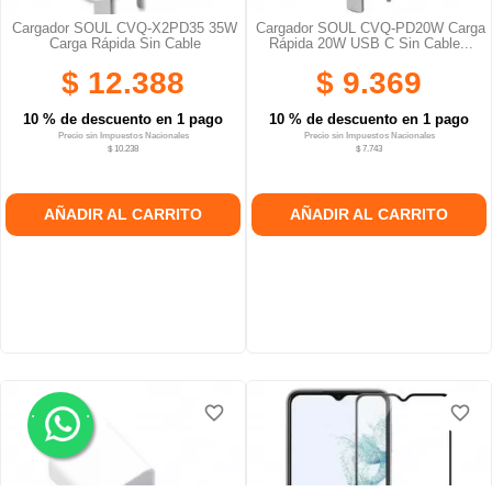
Cargador SOUL CVQ-X2PD35 35W
Cargador SOUL CVQ-PD20W Carga
Carga Rápida Sin Cable
Rápida 20W USB C Sin Cable...
$ 12.388
$ 9.369
10 % de descuento en 1 pago
10 % de descuento en 1 pago
Precio sin Impuestos Nacionales
Precio sin Impuestos Nacionales
$ 10.238
$ 7.743
AÑADIR AL CARRITO
AÑADIR AL CARRITO
.
.
favorite_border
favorite_border