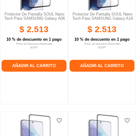
Protector De Pantalla SOUL Nano
Protector De Pantalla SOUL Nano
Tech Para SAMSUNG Galaxy A06
Tech Para SAMSUNG Galaxy A16
$ 2.513
$ 2.513
10 % de descuento en 1 pago
10 % de descuento en 1 pago
Precio sin Impuestos Nacionales
Precio sin Impuestos Nacionales
$ 2.077
$ 2.077
AÑADIR AL CARRITO
AÑADIR AL CARRITO
favorite_border
favorite_border
favorite_border
favorite_border
favorite_border
favorite_border