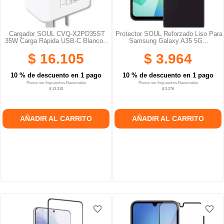
Cargador SOUL CVQ-X2PD35ST
Protector SOUL Reforzado Liso Para
35W Carga Rápida USB-C Blanco...
Samsung Galaxy A35 5G...
$ 16.105
$ 3.964
10 % de descuento en 1 pago
10 % de descuento en 1 pago
Precio sin Impuestos Nacionales
Precio sin Impuestos Nacionales
$ 13.310
$ 3.276
AÑADIR AL CARRITO
AÑADIR AL CARRITO
favorite_border
favorite_border
favorite_border
favorite_border
favorite_border
favorite_border