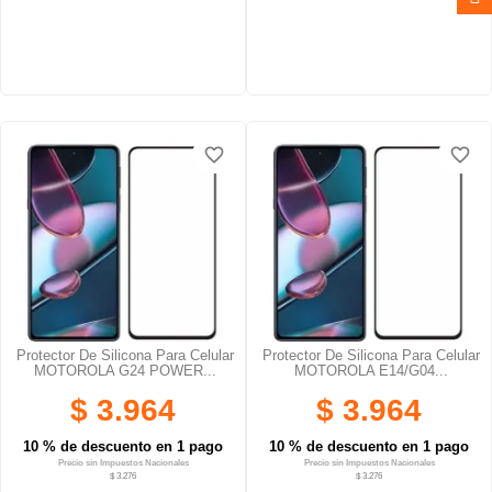
favorite_border
favorite_border
favorite_border
favorite_border
favorite_border
favorite_border
Protector De Silicona Para Celular
Protector De Silicona Para Celular
MOTOROLA G24 POWER...
MOTOROLA E14/G04...
$ 3.964
$ 3.964
10 % de descuento en 1 pago
10 % de descuento en 1 pago
Precio sin Impuestos Nacionales
Precio sin Impuestos Nacionales
$ 3.276
$ 3.276