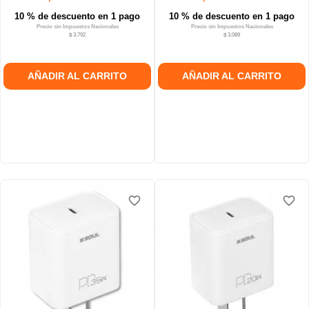
10 % de descuento en 1 pago
10 % de descuento en 1 pago
Precio sin Impuestos Nacionales
Precio sin Impuestos Nacionales
$ 3.792
$ 3.089
AÑADIR AL CARRITO
AÑADIR AL CARRITO
favorite_border
favorite_border