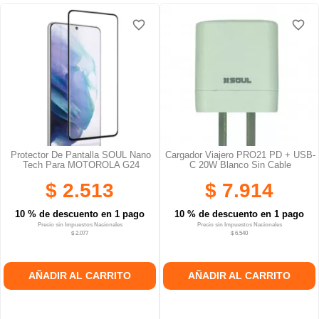
favorite_border
favorite_border
favorite_border
favorite_border
favorite_border
favorite_border
Protector De Pantalla SOUL Nano
Cargador Viajero PRO21 PD + USB-
Tech Para MOTOROLA G24
C 20W Blanco Sin Cable
$ 2.513
$ 7.914
10 % de descuento en 1 pago
10 % de descuento en 1 pago
Precio sin Impuestos Nacionales
Precio sin Impuestos Nacionales
$ 2.077
$ 6.540
AÑADIR AL CARRITO
AÑADIR AL CARRITO