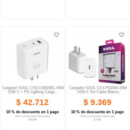
favorite_border
favorite_border
favorite_border
favorite_border
favorite_border
favorite_border
Cargador SOUL CVQ-USBD65L 65W
Cargador SOUL CVJ-PD20W 20W
USB C + PD Lighting Carga...
USB-C Sin Cable Blanco
$ 42.712
$ 9.369
10 % de descuento en 1 pago
10 % de descuento en 1 pago
Precio sin Impuestos Nacionales
Precio sin Impuestos Nacionales
$ 35.300
$ 7.743