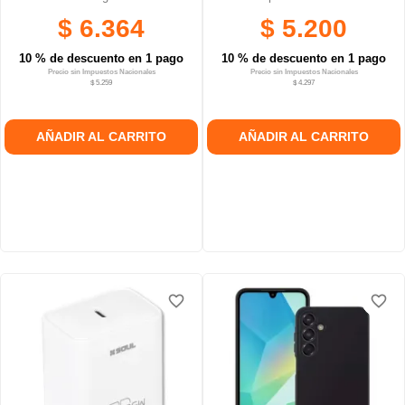
$ 6.364
$ 5.200
10 % de descuento en 1 pago
10 % de descuento en 1 pago
Precio sin Impuestos Nacionales
Precio sin Impuestos Nacionales
$ 5.259
$ 4.297
AÑADIR AL CARRITO
AÑADIR AL CARRITO
favorite_border
favorite_border
favorite_border
favorite_border
favorite_border
favorite_border