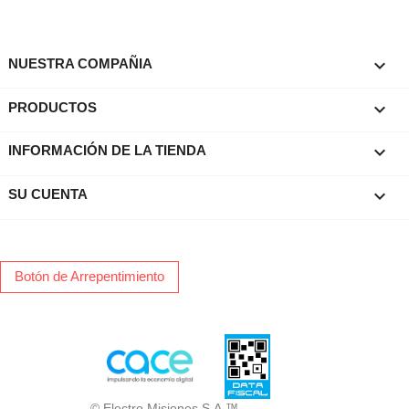

NUESTRA COMPAÑIA

PRODUCTOS
keyboard_arrow_down
INFORMACIÓN DE LA TIENDA

SU CUENTA
Botón de Arrepentimiento
© Electro Misiones S.A.™