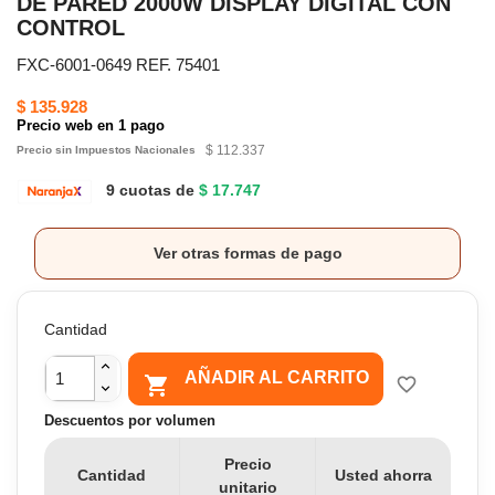
DE PARED 2000W DISPLAY DIGITAL CON
CONTROL
FXC-6001-0649 REF. 75401
$ 135.928
Precio web en 1 pago
$ 112.337
Precio sin Impuestos Nacionales
9 cuotas de
$ 17.747
Ver otras formas de pago
Cantidad
AÑADIR AL CARRITO

favorite_border
Descuentos por volumen
Precio
Cantidad
Usted ahorra
unitario