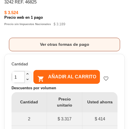
3242 REF. 46825
$ 3.524
Precio web en 1 pago
$ 3.189
Precio sin Impuestos Nacionales
Ver otras formas de pago
Cantidad
AÑADIR AL CARRITO

favorite_border
Descuentos por volumen
Precio
Cantidad
Usted ahorra
unitario
2
$ 3.317
$ 414