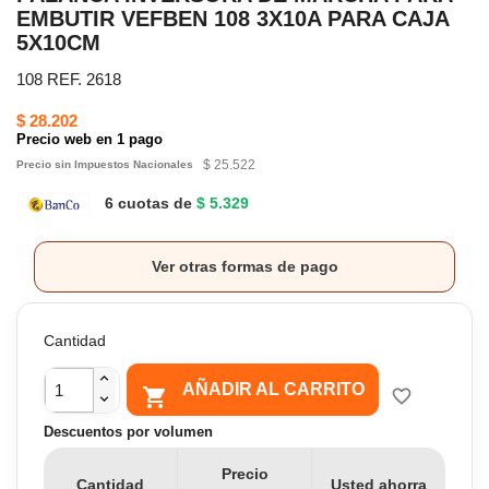
EMBUTIR VEFBEN 108 3X10A PARA CAJA
5X10CM
108 REF. 2618
$ 28.202
Precio web en 1 pago
$ 25.522
Precio sin Impuestos Nacionales
6 cuotas de
$ 5.329
Ver otras formas de pago
Cantidad
AÑADIR AL CARRITO

favorite_border
Descuentos por volumen
Precio
Cantidad
Usted ahorra