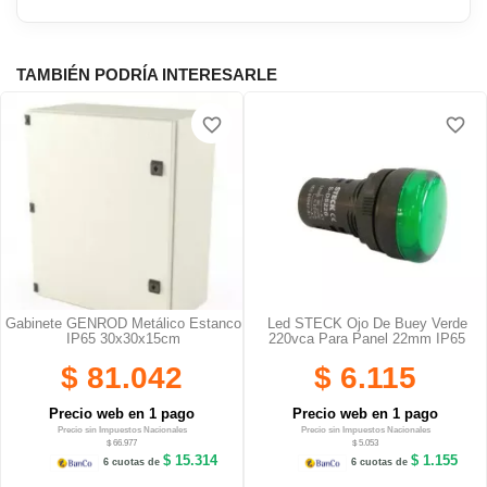
TAMBIÉN PODRÍA INTERESARLE
favorite_border
favorite_border
Gabinete GENROD Metálico Estanco
Led STECK Ojo De Buey Verde
IP65 30x30x15cm
220vca Para Panel 22mm IP65
$ 81.042
$ 6.115
Precio web en 1 pago
Precio web en 1 pago
Precio sin Impuestos Nacionales
Precio sin Impuestos Nacionales
$ 66.977
$ 5.053
$ 15.314
$ 1.155
6 cuotas de
6 cuotas de