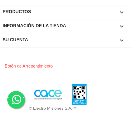

PRODUCTOS
keyboard_arrow_down
INFORMACIÓN DE LA TIENDA

SU CUENTA
Botón de Arrepentimiento
.
.
© Electro Misiones S.A.™