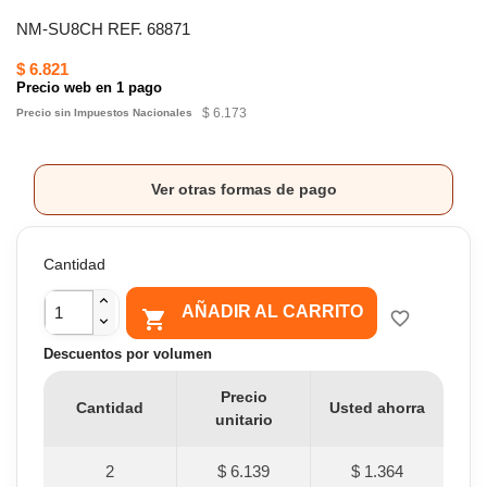
NM-SU8CH REF. 68871
$ 6.821
Precio web en 1 pago
$ 6.173
Precio sin Impuestos Nacionales
Ver otras formas de pago
Cantidad
AÑADIR AL CARRITO

favorite_border
Descuentos por volumen
Precio
Cantidad
Usted ahorra
unitario
2
$ 6.139
$ 1.364