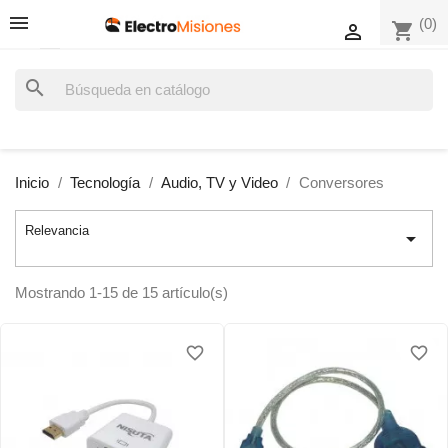
(0)
shopping_cart

search
Inicio
Tecnología
Audio, TV y Video
Conversores
Relevancia

Mostrando 1-15 de 15 artículo(s)
favorite_border
favorite_border
favorite_border
favorite_border