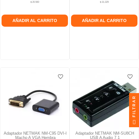
$ 20.560
$ 31.329
AÑADIR AL CARRITO
AÑADIR AL CARRITO
favorite_border
favorite_border
favorite_border
favorite_border
FILTRAR
Adaptador NETMAK NM-C95 DVI-I
Adaptador NETMAK NM-SU8CH
Macho A VGA Hembra
USB A Audio 7.1