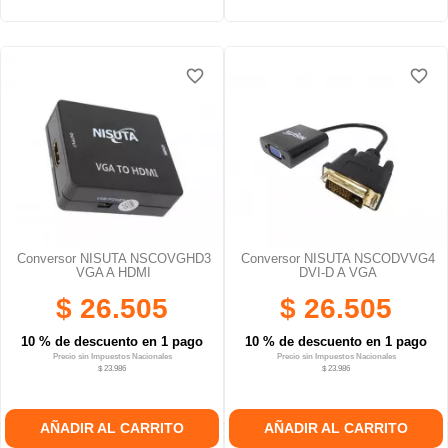
favorite_border
favorite_border
favorite_border
favorite_border
Conversor NISUTA NSCOVGHD3
Conversor NISUTA NSCODVVG4
VGA A HDMI
DVI-D A VGA
$ 26.505
$ 26.505
10 % de descuento en 1 pago
10 % de descuento en 1 pago
Precio sin Impuestos Nacionales
Precio sin Impuestos Nacionales
$ 23.986
$ 23.986
AÑADIR AL CARRITO
AÑADIR AL CARRITO