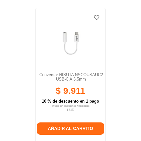
favorite_border
favorite_border
Conversor NISUTA NSCOUSAUC2
USB-C A 3.5mm
$ 9.911
10 % de descuento en 1 pago
Precio sin Impuestos Nacionales
$ 8.191
AÑADIR AL CARRITO