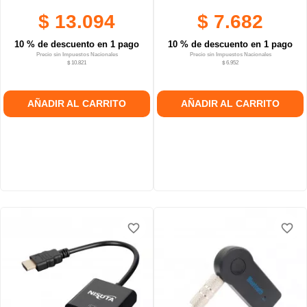
$ 13.094
$ 7.682
10 % de descuento en 1 pago
10 % de descuento en 1 pago
Precio sin Impuestos Nacionales
Precio sin Impuestos Nacionales
$ 10.821
$ 6.952
AÑADIR AL CARRITO
AÑADIR AL CARRITO
favorite_border
favorite_border
favorite_border
favorite_border