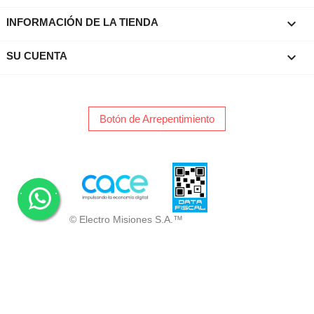
keyboard_arrow_down
INFORMACIÓN DE LA TIENDA

SU CUENTA
Botón de Arrepentimiento
.
.
© Electro Misiones S.A.™