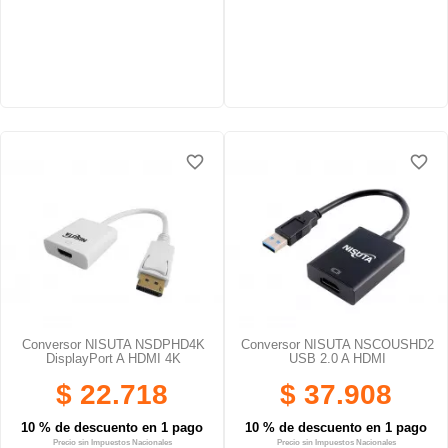
favorite_border
favorite_border
favorite_border
favorite_border
Conversor NISUTA NSDPHD4K
Conversor NISUTA NSCOUSHD2
DisplayPort A HDMI 4K
USB 2.0 A HDMI
$ 22.718
$ 37.908
10 % de descuento en 1 pago
10 % de descuento en 1 pago
Precio sin Impuestos Nacionales
Precio sin Impuestos Nacionales