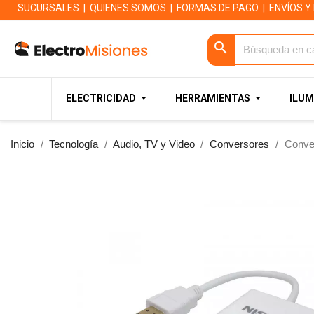
SUCURSALES
|
QUIENES SOMOS
|
FORMAS DE PAGO
|
ENVÍOS Y
search
ELECTRICIDAD
HERRAMIENTAS
ILUM
Inicio
Tecnología
Audio, TV y Video
Conversores
Conv