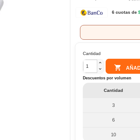
6 cuotas de
Cantidad

AÑAD
Descuentos por volumen
Cantidad
3
6
10