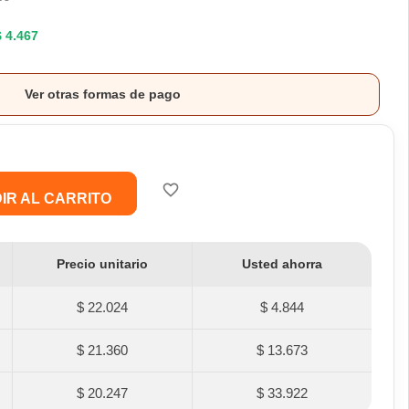
$ 4.467
Ver otras formas de pago
favorite_border
IR AL CARRITO
Precio unitario
Usted ahorra
$ 22.024
$ 4.844
$ 21.360
$ 13.673
$ 20.247
$ 33.922