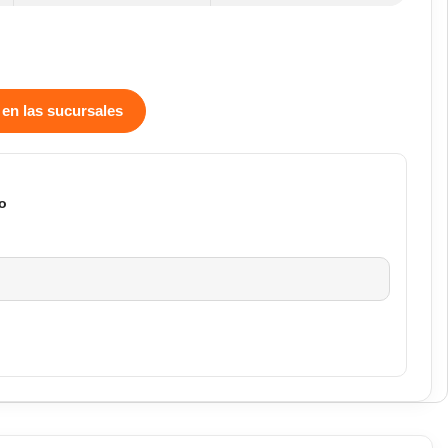
 en las sucursales
o