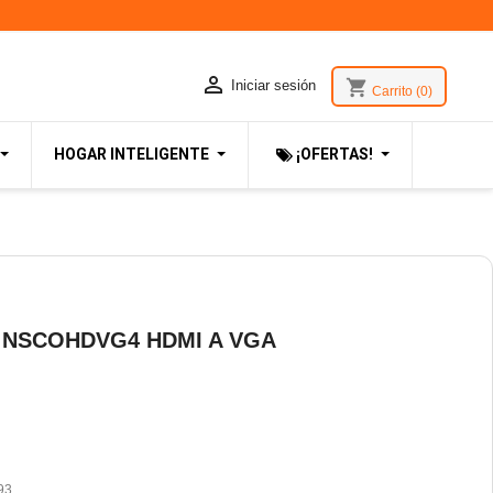

shopping_cart
Iniciar sesión
Carrito
(0)
HOGAR INTELIGENTE
¡OFERTAS!
 NSCOHDVG4 HDMI A VGA
93