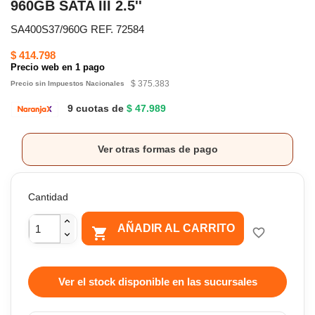
960GB SATA III 2.5''
SA400S37/960G REF. 72584
$ 414.798
Precio web en 1 pago
$ 375.383
Precio sin Impuestos Nacionales
9 cuotas de
$ 47.989
Ver otras formas de pago
Cantidad
AÑADIR AL CARRITO

favorite_border
Ver el stock disponible en las sucursales