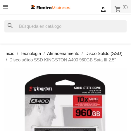
(0)
shopping_cart

search
Inicio
Tecnología
Almacenamiento
Disco Solido (SSD)
Disco sólido SSD KINGSTON A400 960GB Sata III 2.5''