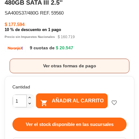
480GB SATA III 2.5''
SA400S37/480G REF. 59560
$ 177.594
10 % de descuento en 1 pago
$ 160.719
Precio sin Impuestos Nacionales
9 cuotas de
$ 20.547
Ver otras formas de pago
Cantidad
AÑADIR AL CARRITO

favorite_border
Ver el stock disponible en las sucursales