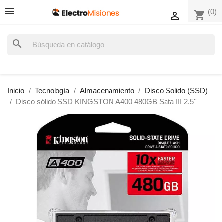
(0)
shopping_cart

search
Inicio
Tecnología
Almacenamiento
Disco Solido (SSD)
Disco sólido SSD KINGSTON A400 480GB Sata III 2.5''