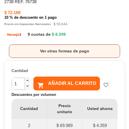
2738 REF. 76738
$ 72.169
10 % de descuento en 1 pago
$ 59.644
Precio sin Impuestos Nacionales
9 cuotas de
$ 8.349
Ver otras formas de pago
Cantidad
AÑADIR AL CARRITO

favorite_border
Descuentos por volumen
Precio
Cantidad
Usted ahorra
unitario
2
$ 69.989
$ 4.359