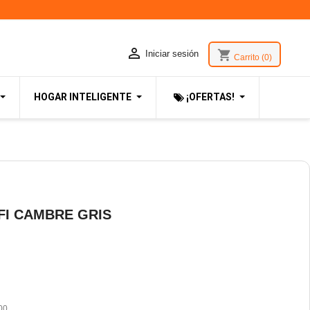

shopping_cart
Iniciar sesión
Carrito
(0)
HOGAR INTELIGENTE
¡OFERTAS!
FI CAMBRE GRIS
00