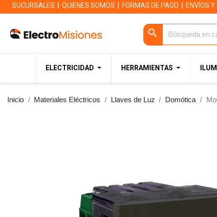
SUCURSALES
|
QUIENES SOMOS
|
FORMAS DE PAGO
|
ENVÍOS Y
search
ELECTRICIDAD
HERRAMIENTAS
ILUM
Inicio
Materiales Eléctricos
Llaves de Luz
Domótica
Mod