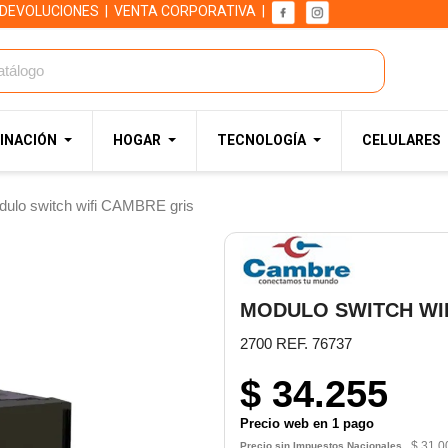
 DEVOLUCIONES
|
VENTA CORPORATIVA
|
INACIÓN
HOGAR
TECNOLOGÍA
CELULARES
ulo switch wifi CAMBRE gris
MODULO SWITCH WI
2700 REF. 76737
$ 34.255
Precio web en 1 pago
$ 31.0
Precio sin Impuestos Nacionales