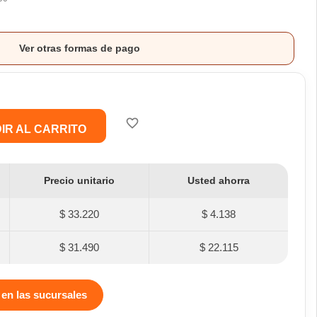
Ver otras formas de pago
favorite_border
IR AL CARRITO
Precio unitario
Usted ahorra
$ 33.220
$ 4.138
$ 31.490
$ 22.115
 en las sucursales