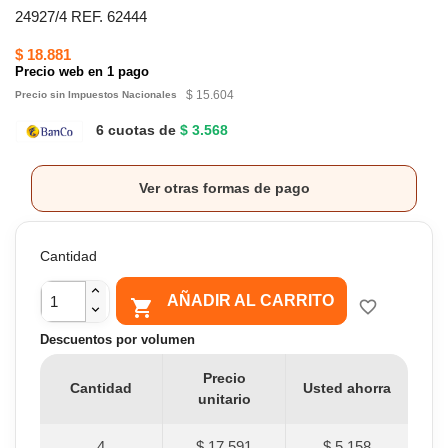
24927/4 REF. 62444
$ 18.881
Precio web en 1 pago
$ 15.604
Precio sin Impuestos Nacionales
6 cuotas de
$ 3.568
Ver otras formas de pago
Cantidad
AÑADIR AL CARRITO

favorite_border
Descuentos por volumen
Precio
Cantidad
Usted ahorra
unitario
4
$ 17.591
$ 5.158