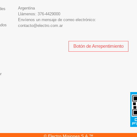
Argentina
des
Llámenos:
376-4429000
Envíenos un mensaje de correo electrónico:
ados
contacto@electro.com.ar
Botón de Arrepentimiento
r
© Electro Misiones S.A.™