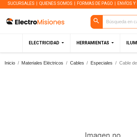
SUCURSALES
|
QUIENES SOMOS
|
FORMAS DE PAGO
|
ENVÍOS Y
search
ELECTRICIDAD
HERRAMIENTAS
ILUM
Inicio
Materiales Eléctricos
Cables
Especiales
Cable de