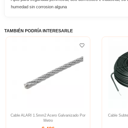
humedad sin corrosion alguna
TAMBIÉN PODRÍA INTERESARLE
favorite_border
Cable ALARI 1.5mm2 Acero Galvanizado Por
Cable Subt
Metro