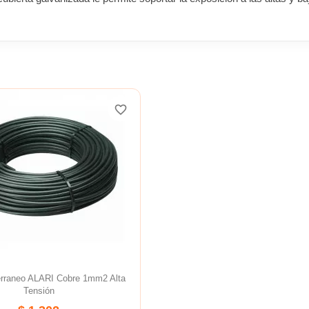
favorite_border
erraneo ALARI Cobre 1mm2 Alta
Tensión